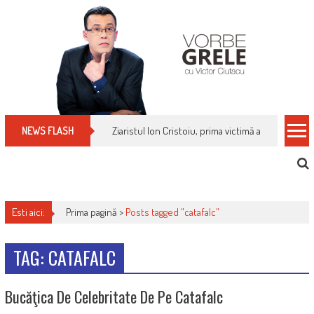
Skip
to
content
Ziaristul Ion Cristoiu, prima victimă a noi cenzuri 
NEWS FLASH
Esti aici:
Prima pagină >
Posts tagged "catafalc"
TAG: CATAFALC
Bucăţica De Celebritate De Pe Catafalc