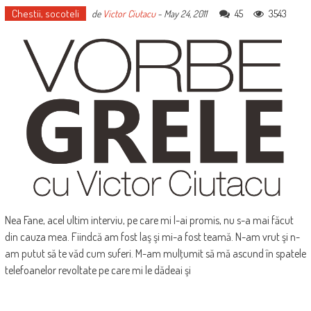
Chestii, socoteli
45
3543
de
Victor Ciutacu
-
May 24, 2011
Nea Fane, acel ultim interviu, pe care mi l-ai promis, nu s-a mai făcut
din cauza mea. Fiindcă am fost laş şi mi-a fost teamă. N-am vrut şi n-
am putut să te văd cum suferi. M-am mulţumit să mă ascund în spatele
telefoanelor revoltate pe care mi le dădeai şi