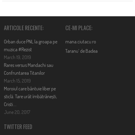
ARTICOLE RECENTE:
CE-MI PLACE:
Orban duce PNL la groapa pe
mana.ciutacu.ro
muzica #Rezist
Taranu’ de Badea
March 19, 2019
Rares versus Mandachi sau
Confruntarea Titanilor
March 15, 2019
Moroiul care bântuie liber pe
sticlă. Tare urât îmbătrânești,
Cristi….
June 20, 2017
TWITTER FEED