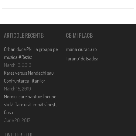
ARTICOLE RECENTE:
CE-MI PLACE:
Orban duce PNL la groapa pe
mana.ciutacu.ro
muzica #Rezist
Taranu’ de Badea
March 19, 2019
Rares versus Mandachi sau
Confruntarea Titanilor
March 15, 2019
Moroiul care bântuie liber pe
sticlă. Tare urât îmbătrânești,
Cristi….
June 20, 2017
TWITTER FEED