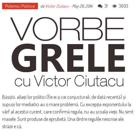
Polemici Politice
31
3603
de
Victor Ciutacu
-
May 26, 2014
Băsiștii, aliații lor politici (fie ei și cei conjucturali, de dată recentă) și
supușii lor mediatici au o mare problemă. Cu excepția exponentului la
vârf al acestui curent, care confirmă regula, nu au școala vieții. Nu simt
masele. Sunt produse de eprubetă. Una dintre regulile nescrise ale
străzii e că,