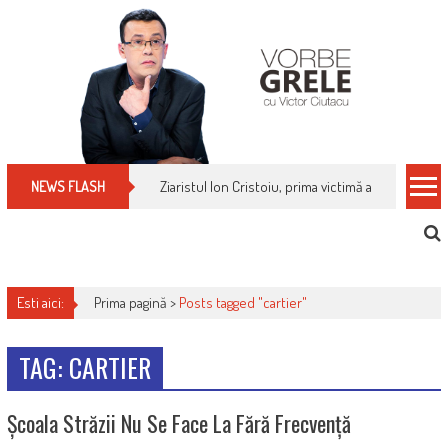
Skip
to
content
Ziaristul Ion Cristoiu, prima victimă a noi cenzuri 
NEWS FLASH
Esti aici:
Prima pagină >
Posts tagged "cartier"
TAG: CARTIER
Școala Străzii Nu Se Face La Fără Frecvență