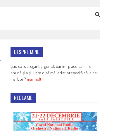
DESPRE MINE
Știu că-s arogant și genial, dar îmi place să mi-o
spună și alții. Oare o să mă iertați vreodată că-s cel
mai bun?
mai mult
0
RECLAME