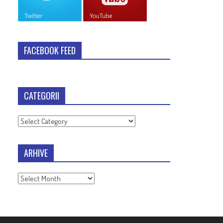
FACEBOOK FEED
CATEGORII
Categorii
ARHIVE
Arhive