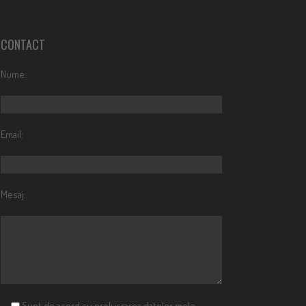
CONTACT
Nume:
Email:
Mesaj:
Sunt de acord cu prelucrarea datelor mele