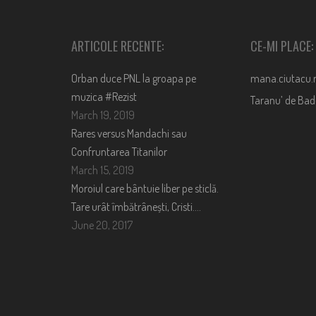
ARTICOLE RECENTE:
CE-MI PLACE:
Orban duce PNL la groapa pe
mana.ciutacu.
muzica #Rezist
Taranu’ de Ba
March 19, 2019
Rares versus Mandachi sau
Confruntarea Titanilor
March 15, 2019
Moroiul care bântuie liber pe sticlă.
Tare urât îmbătrânești, Cristi….
June 20, 2017