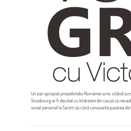
Un ziar apropiat preşedintelui României scrie, citând su
Strasbourg ar fi decolat cu întârziere din cauză că nevast
sunat personal la Tarom să-i ţină consoartei pasărea de f