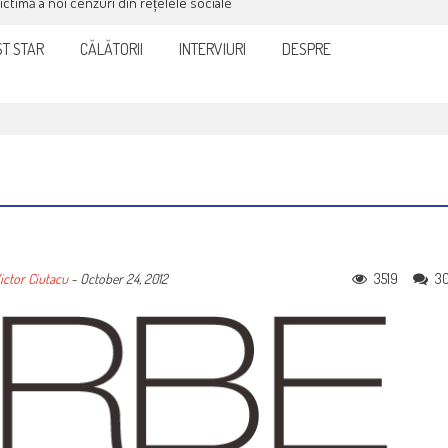
victimă a noi cenzuri din rețelele sociale
T STAR
CĂLĂTORII
INTERVIURI
DESPRE
3519
3
ictor Ciutacu
-
October 24, 2012