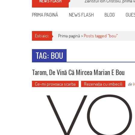
Ziaristul Ion Cristoiu, prima 
NEWS FLASH
PRIMA PAGINĂ
NEWS FLASH
BLOG
GUES
Esti aici:
Prima pagină >
Posts tagged "bou"
TAG: BOU
Tarom, De Vină Că Mircea Marian E Bou
Ce-mi provoaca scarba
Rezervaţia cu imbecili
de
V