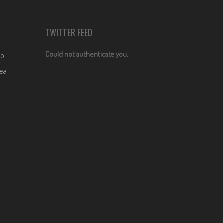
TWITTER FEED
Could not authenticate you.
ro
dea