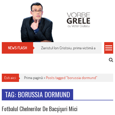
Skip
to
content
Ziaristul Ion Cristoiu, prima victimă a noi cenzuri 
NEWS FLASH
Esti aici:
Prima pagină >
Posts tagged "borussia dormund"
TAG: BORUSSIA DORMUND
Fotbalul Chelnerilor De Bacşişuri Mici