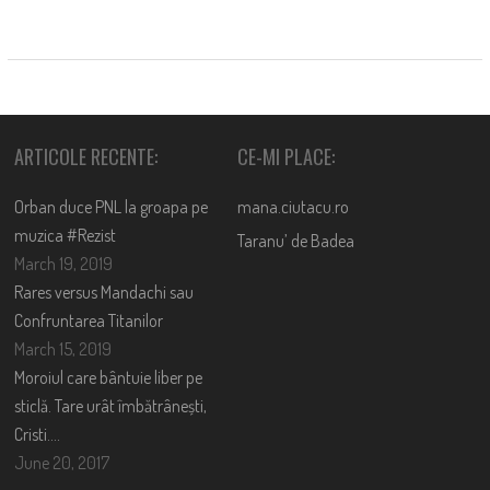
ARTICOLE RECENTE:
CE-MI PLACE:
Orban duce PNL la groapa pe
mana.ciutacu.ro
muzica #Rezist
Taranu’ de Badea
March 19, 2019
Rares versus Mandachi sau
Confruntarea Titanilor
March 15, 2019
Moroiul care bântuie liber pe
sticlă. Tare urât îmbătrânești,
Cristi….
June 20, 2017