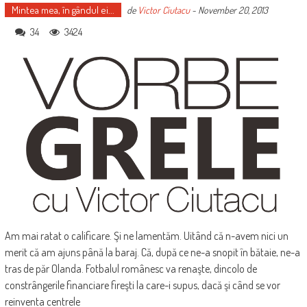
Mintea mea, în gândul ei...
de
Victor Ciutacu
-
November 20, 2013
34
3424
Am mai ratat o calificare. Şi ne lamentăm. Uitând că n-avem nici un
merit că am ajuns până la baraj. Că, după ce ne-a snopit în bătaie, ne-a
tras de păr Olanda. Fotbalul românesc va renaşte, dincolo de
constrângerile financiare fireşti la care-i supus, dacă şi când se vor
reinventa centrele