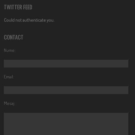
TWITTER FEED
Could not authenticate you.
CONTACT
Nume:
Email:
Mesaj: