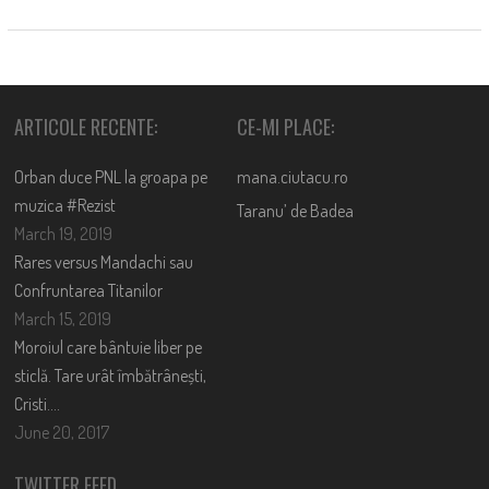
ARTICOLE RECENTE:
CE-MI PLACE:
Orban duce PNL la groapa pe
mana.ciutacu.ro
muzica #Rezist
Taranu’ de Badea
March 19, 2019
Rares versus Mandachi sau
Confruntarea Titanilor
March 15, 2019
Moroiul care bântuie liber pe
sticlă. Tare urât îmbătrânești,
Cristi….
June 20, 2017
TWITTER FEED