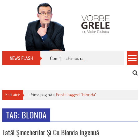
Skip
to
content
Cum îți schimbi, rapid, gratuit și eficient, furniz
NEWS FLASH
Esti aici:
Prima pagină >
Posts tagged "blonda"
TAG: BLONDA
Tatăl Şmecherilor Şi Cu Blonda Ingenuă