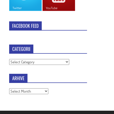
FACEBOOK FEED
CATEGORII
Categorii
ARHIVE
Arhive