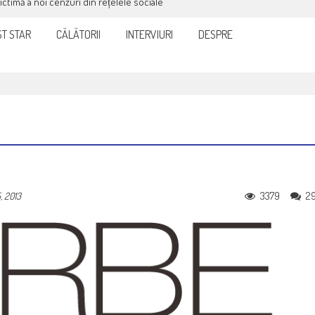
victimă a noi cenzuri din rețelele sociale
T STAR
CĂLĂTORII
INTERVIURI
DESPRE
3379
2
, 2013