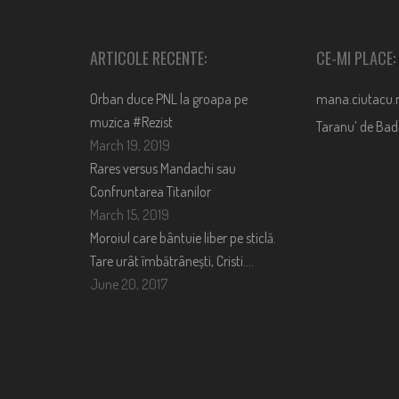
ARTICOLE RECENTE:
CE-MI PLACE:
Orban duce PNL la groapa pe
mana.ciutacu.
muzica #Rezist
Taranu’ de Ba
March 19, 2019
Rares versus Mandachi sau
Confruntarea Titanilor
March 15, 2019
Moroiul care bântuie liber pe sticlă.
Tare urât îmbătrânești, Cristi….
June 20, 2017