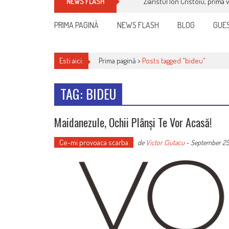
Ziaristul Ion Cristoiu, prima 
NEWS FLASH
PRIMA PAGINĂ
NEWS FLASH
BLOG
GUES
Esti aici:
Prima pagină >
Posts tagged "bideu"
TAG: BIDEU
Maidanezule, Ochii Plânși Te Vor Acasă!
Ce-mi provoaca scarba
de
Victor Ciutacu
-
September 25