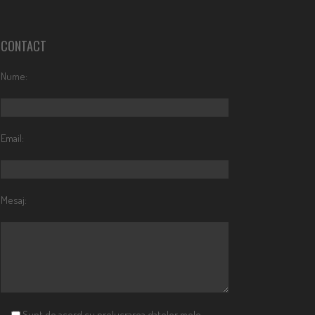
CONTACT
Nume:
Email:
Mesaj:
Sunt de acord cu prelucrarea datelor mele