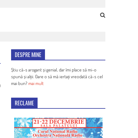
DESPRE MINE
Știu că-s arogant și genial, dar îmi place să mi-o
spună și alții. Oare o să mă iertați vreodată că-s cel
mai bun?
mai mult
9
RECLAME