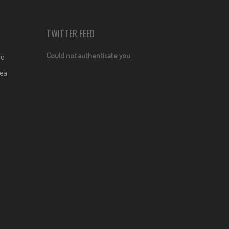
TWITTER FEED
Could not authenticate you.
ro
dea