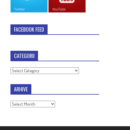
FACEBOOK FEED
CATEGORII
Categorii
ARHIVE
Arhive