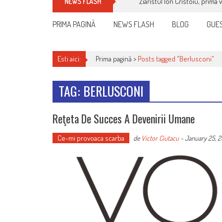
Ziaristul Ion Cristoiu, prima 
NEWS FLASH
PRIMA PAGINĂ
NEWS FLASH
BLOG
GUES
Esti aici:
Prima pagină >
Posts tagged "Berlusconi"
TAG: BERLUSCONI
Reţeta De Succes A Devenirii Umane
Ce-mi provoaca scarba
de
Victor Ciutacu
-
January 25, 2