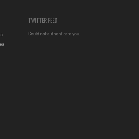
TWITTER FEED
Could not authenticate you.
ro
dea