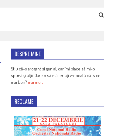
DESPRE MINE
Știu că-s arogant și genial, dar îmi place să mi-o
spună și alții. Oare o să mă iertați vreodată că-s cel
mai bun?
mai mult
1
RECLAME