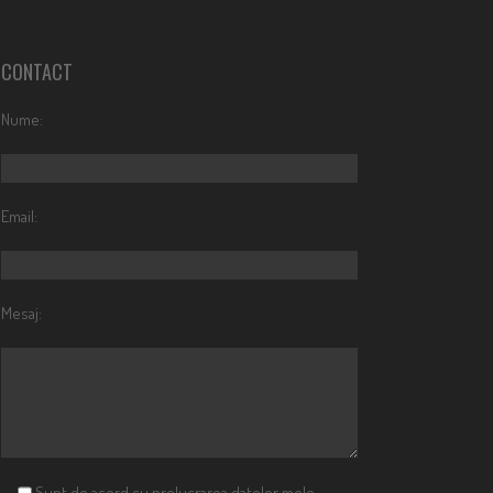
CONTACT
Nume:
Email:
Mesaj:
Sunt de acord cu prelucrarea datelor mele