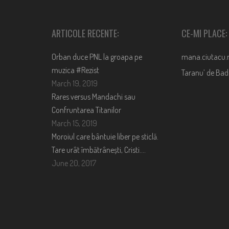
ARTICOLE RECENTE:
CE-MI PLACE:
Orban duce PNL la groapa pe
mana.ciutacu.
muzica #Rezist
Taranu’ de Ba
March 19, 2019
Rares versus Mandachi sau
Confruntarea Titanilor
March 15, 2019
Moroiul care bântuie liber pe sticlă.
Tare urât îmbătrânești, Cristi….
June 20, 2017