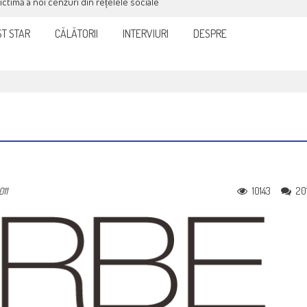
victimă a noi cenzuri din rețelele sociale
T STAR
CĂLĂTORII
INTERVIURI
DESPRE
10143
20
011