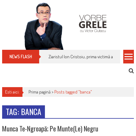
Skip
to
content
Ziaristul Ion Cristoiu, prima victimă a noi cenzuri 
NEWS FLASH
Esti aici:
Prima pagină >
Posts tagged "banca"
TAG: BANCA
Munca Te-Ngroapă; Pe Munte(le) Negru