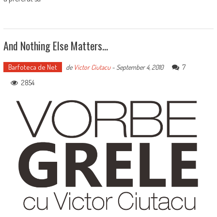
And Nothing Else Matters…
Barfoteca de Net
7
de
Victor Ciutacu
-
September 4, 2010
2854