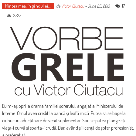
Mintea mea, în gândul ei...
17
de
Victor Ciutacu
-
June 25, 2013
3525
Eu m-aș opri la drama familiei șoferului, angajat al Ministerului de
Interne. Omul avea credit la bancă și leafă mică. Putea să se bage la
ciubucuri aducătoare de venit suplimentar. Sau se putea plânge că
viața-i curvă și soarta-i crudă. Dar, având și licență de șofer profesionist,
a preferat să