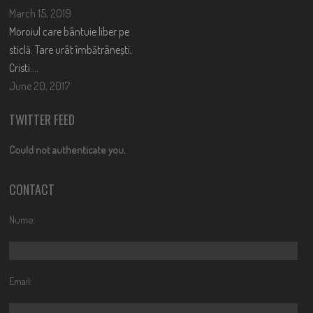
March 15, 2019
Moroiul care bântuie liber pe
sticlă. Tare urât îmbătrânești,
Cristi….
June 20, 2017
TWITTER FEED
Could not authenticate you.
CONTACT
Nume:
Email: