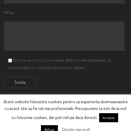
Mesaj:
Sunt de acord cu prelucrarea datelor mele personale, in
conformitate cu legislatia aferenta in vigoare
Acest website foloseste cookies pentru ca experienta dumneavoastra
cu acest site sa fie cat mai profesionala. Presupunem ca esti de acord
© Ciutacu 2015 Parte a Imperiului Ciutacesc.
cu folosirea cookies, dar poti refuza daca doresti.
Accepta
Powered By
Scriptics
Citeste mai mult
Refuza