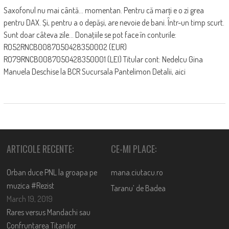
Saxofonul nu mai cântă... momentan. Pentru că marți e o zi grea
pentru DAX. Și, pentru a o depăși, are nevoie de bani. Într-un timp scurt.
Sunt doar câteva zile... Donaţiile se pot face în conturile:
RO52RNCB0087050428350002 (EUR)
RO79RNCB0087050428350001 (LEI) Titular cont: Nedelcu Gina
Manuela Deschise la BCR Sucursala Pantelimon Detalii, aici
ARTICOLE RECENTE:
CE-MI PLACE:
Orban duce PNL la groapa pe
mana.ciutacu.ro
muzica #Rezist
Taranu’ de Badea
March 19, 2019
Rares versus Mandachi sau
Confruntarea Titanilor