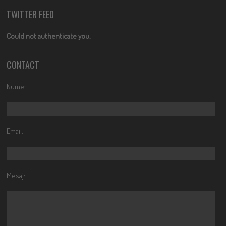
TWITTER FEED
Could not authenticate you.
CONTACT
Nume:
Email:
Mesaj: