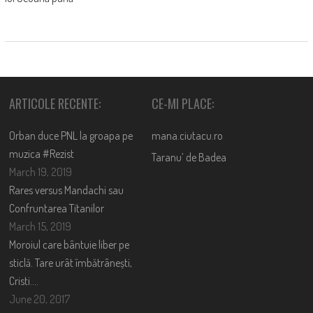
ARTICOLE RECENTE:
CE-MI PLACE:
Orban duce PNL la groapa pe
mana.ciutacu.ro
muzica #Rezist
Taranu’ de Badea
March 19, 2019
Rares versus Mandachi sau
Confruntarea Titanilor
March 15, 2019
Moroiul care bântuie liber pe
sticlă. Tare urât îmbătrânești,
Cristi….
June 20, 2017