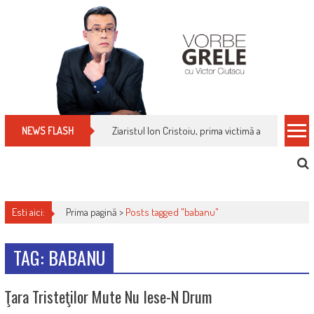
Skip
to
content
Ziaristul Ion Cristoiu, prima victimă a noi cenzuri 
NEWS FLASH
Esti aici:
Prima pagină >
Posts tagged "babanu"
TAG: BABANU
Ţara Tristeţilor Mute Nu Iese-N Drum