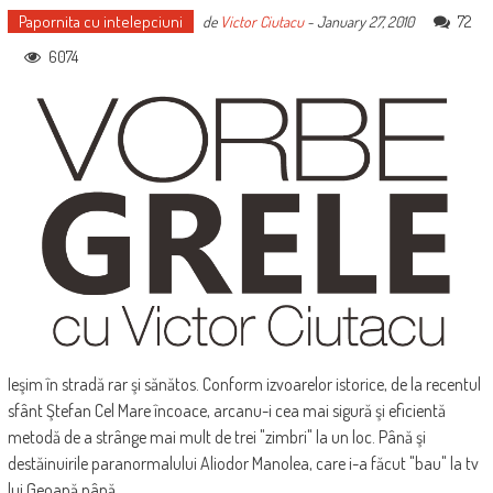
Papornita cu intelepciuni
72
de
Victor Ciutacu
-
January 27, 2010
6074
Ieşim în stradă rar şi sănătos. Conform izvoarelor istorice, de la recentul
sfânt Ştefan Cel Mare încoace, arcanu-i cea mai sigură şi eficientă
metodă de a strânge mai mult de trei "zimbri" la un loc. Până şi
destăinuirile paranormalului Aliodor Manolea, care i-a făcut "bau" la tv
lui Geoană până