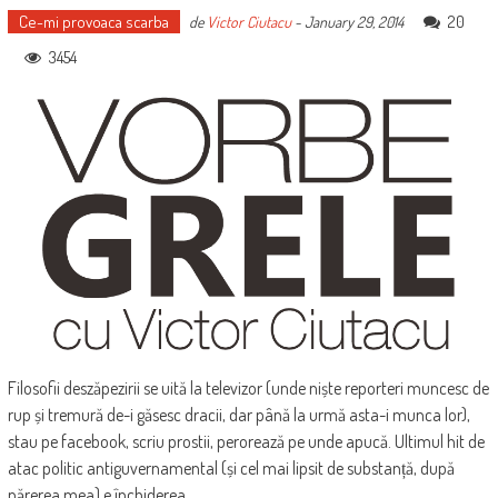
Ce-mi provoaca scarba
20
de
Victor Ciutacu
-
January 29, 2014
3454
Filosofii deszăpezirii se uită la televizor (unde niște reporteri muncesc de
rup și tremură de-i găsesc dracii, dar până la urmă asta-i munca lor),
stau pe facebook, scriu prostii, perorează pe unde apucă. Ultimul hit de
atac politic antiguvernamental (și cel mai lipsit de substanță, după
părerea mea) e închiderea