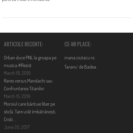
ARTICOLE RECENTE:
CE-MI PLACE:
Orban duce PNL la groapa pe
mana.ciutacu.ro
muzica #Rezist
Taranu’ de Badea
March 19, 2019
Rares versus Mandachi sau
Confruntarea Titanilor
March 15, 2019
Moroiul care bântuie liber pe
sticlă. Tare urât îmbătrânești,
Cristi….
June 20, 2017