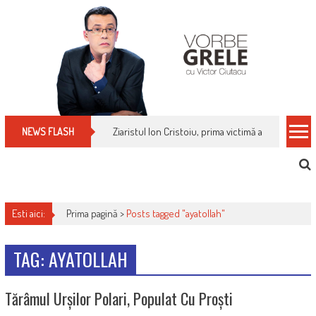
Skip
to
content
Ziaristul Ion Cristoiu, prima victimă a noi cenzuri 
NEWS FLASH
Esti aici:
Prima pagină >
Posts tagged "ayatollah"
TAG: AYATOLLAH
Tărâmul Urșilor Polari, Populat Cu Proști