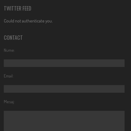
TWITTER FEED
Could not authenticate you.
CONTACT
Nume:
Email:
Mesaj: