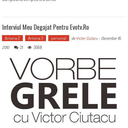
Interviul Meu Degajat Pentru Evotv.ro
Antena 2
Antena 3
personal
de
Victor Ciutacu
-
December 16,
21
3568
2010