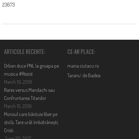
23673
ARTICOLE RECENTE:
CE-MI PLACE:
Orban duce PNL la groapa pe
mana.ciutacu.ro
muzica #Rezist
Taranu’ de Badea
March 19, 2019
Rares versus Mandachi sau
Confruntarea Titanilor
March 15, 2019
Moroiul care bântuie liber pe
sticlă. Tare urât îmbătrânești,
Cristi….
June 20, 2017