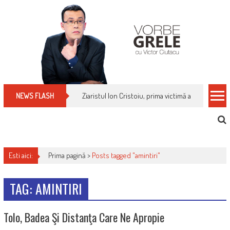
Skip
to
content
Ziaristul Ion Cristoiu, prima victimă a noi cenzuri 
NEWS FLASH
Esti aici:
Prima pagină >
Posts tagged "amintiri"
TAG: AMINTIRI
Tolo, Badea Şi Distanţa Care Ne Apropie