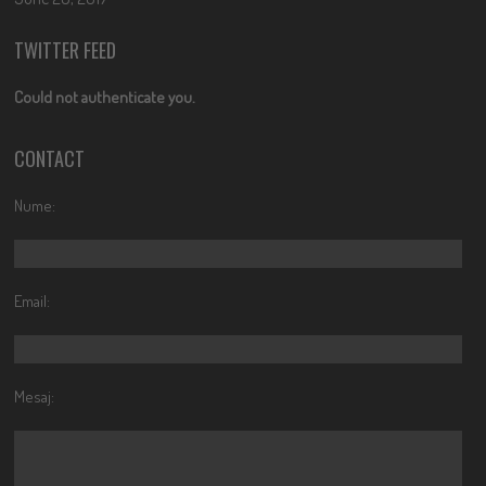
TWITTER FEED
Could not authenticate you.
CONTACT
Nume:
Email:
Mesaj: