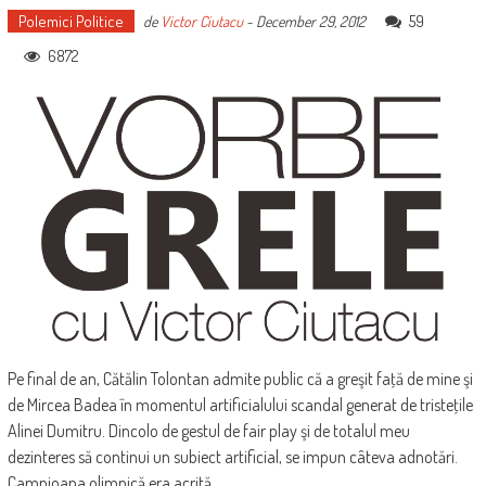
Polemici Politice
59
de
Victor Ciutacu
-
December 29, 2012
6872
Pe final de an, Cătălin Tolontan admite public că a greşit faţă de mine şi
de Mircea Badea în momentul artificialului scandal generat de tristeţile
Alinei Dumitru. Dincolo de gestul de fair play şi de totalul meu
dezinteres să continui un subiect artificial, se impun câteva adnotări.
Campioana olimpică era acrită