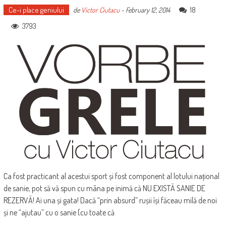
Ce-i place geniului
18
de
Victor Ciutacu
-
February 12, 2014
3793
Ca fost practicant al acestui sport și fost component al lotului național
de sanie, pot să vă spun cu mâna pe inimă că NU EXISTĂ SANIE DE
REZERVĂ! Ai una și gata! Dacă “prin absurd” rușii își făceau milă de noi
și ne “ajutau” cu o sanie (cu toate că