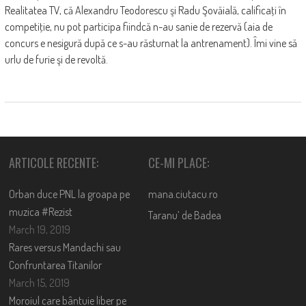
Realitatea TV, că Alexandru Teodorescu şi Radu Şovăială, calificaţi în
competiţie, nu pot participa fiindcă n-au sanie de rezervă (aia de
concurs e nesigură după ce s-au răsturnat la antrenament). Îmi vine să
urlu de furie şi de revoltă.
ARTICOLE RECENTE:
CE-MI PLACE:
Orban duce PNL la groapa pe
mana.ciutacu.ro
muzica #Rezist
Taranu’ de Badea
March 19, 2019
Rares versus Mandachi sau
Confruntarea Titanilor
March 15, 2019
Moroiul care bântuie liber pe