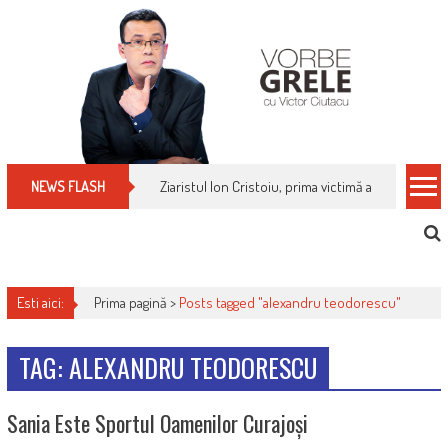
Skip
to
content
Ziaristul Ion Cristoiu, prima victimă a noi cenzuri 
NEWS FLASH
Esti aici:
Prima pagină >
Posts tagged "alexandru teodorescu"
TAG: ALEXANDRU TEODORESCU
Sania Este Sportul Oamenilor Curajoși