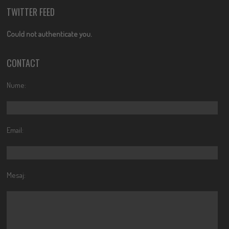
TWITTER FEED
Could not authenticate you.
CONTACT
Nume:
Email:
Mesaj: