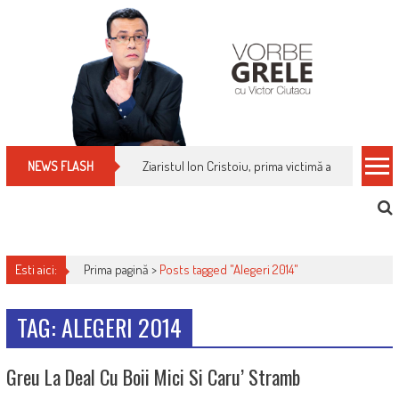
Skip
to
content
Ziaristul Ion Cristoiu, prima victimă a noi cenzuri 
NEWS FLASH
Esti aici:
Prima pagină >
Posts tagged "Alegeri 2014"
TAG: ALEGERI 2014
Greu La Deal Cu Boii Mici Si Caru’ Stramb