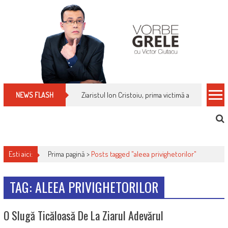
Skip
to
content
Ziaristul Ion Cristoiu, prima victimă a noi cenzuri 
NEWS FLASH
Esti aici:
Prima pagină >
Posts tagged "aleea privighetorilor"
TAG: ALEEA PRIVIGHETORILOR
O Slugă Ticăloasă De La Ziarul Adevărul