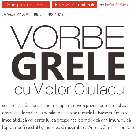
Ce-mi provoaca scarba
Rezervaţia cu imbecili
de
Victor Ciutacu
-
31
4075
October 22, 2011
susţine că, până acum, nu ar fi apărut dovezi privind autenticitatea
dosarului de spălare a banilor deschis pe numele lui Băsescu (închis
imediat după validarea lui ca preşedinte, pe motiv că ar fi imun, nu că
fapta n-ar fi existat) şi insinuează mizerabil că Antena 3 ar fi recurs la o