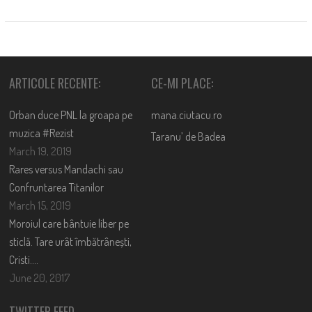
ARTICOLE RECENTE:
CE-MI PLACE:
Orban duce PNL la groapa pe
mana.ciutacu.ro
muzica #Rezist
Taranu’ de Badea
March 19, 2019
Rares versus Mandachi sau
Confruntarea Titanilor
March 15, 2019
Moroiul care bântuie liber pe
sticlă. Tare urât îmbătrânești,
Cristi….
June 20, 2017
TWITTER FEED