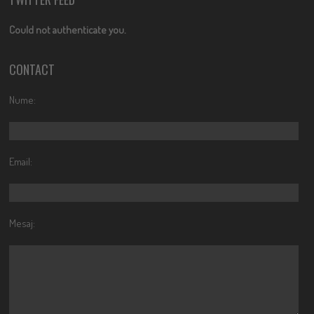
Could not authenticate you.
CONTACT
Nume:
Email:
Mesaj: