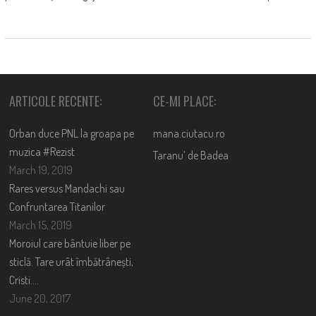
ARTICOLE RECENTE:
CE-MI PLACE:
Orban duce PNL la groapa pe
mana.ciutacu.ro
muzica #Rezist
Taranu’ de Badea
March 19, 2019
Rares versus Mandachi sau
Confruntarea Titanilor
March 15, 2019
Moroiul care bântuie liber pe
sticlă. Tare urât îmbătrânești,
Cristi….
June 20, 2017