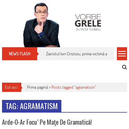
Skip
to
content
Ziaristul Ion Cristoiu, prima victimă a noi cenzuri 
NEWS FLASH
Esti aici:
Prima pagină >
Posts tagged "agramatism"
TAG: AGRAMATISM
Arde-O-Ar Focu’ Pe Maţe De Gramatică!