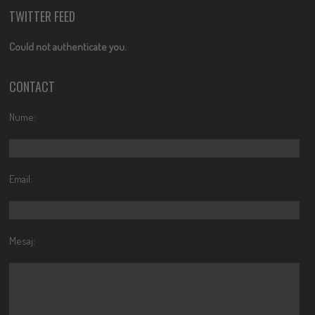
TWITTER FEED
Could not authenticate you.
CONTACT
Nume:
Email:
Mesaj: