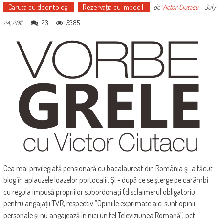
Caruta cu deontologi
Rezervaţia cu imbecili
de
Victor Ciutacu
-
July
23
5385
24, 2011
Cea mai privilegiată pensionară cu bacalaureat din România şi-a făcut
blog în aplauzele loazelor portocalii. Şi - după ce se şterge pe carâmbi
cu regula impusă propriilor subordonaţi (disclaimerul obligatoriu
pentru angajații TVR, respectiv ”Opiniile exprimate aici sunt opinii
personale şi nu angajează în nici un fel Televiziunea Romană”, pct