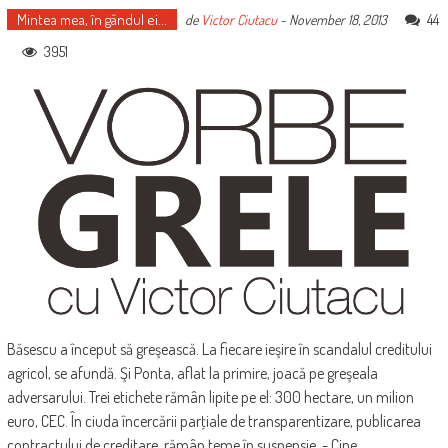
Mintea mea, în gândul ei...
44
de
Victor Ciutacu
-
November 18, 2013
3951
Băsescu a început să greşească. La fiecare ieşire în scandalul creditului
agricol, se afundă. Şi Ponta, aflat la primire, joacă pe greşeala
adversarului. Trei etichete rămân lipite pe el: 300 hectare, un milion
euro, CEC. În ciuda încercării parţiale de transparentizare, publicarea
contractului de creditare, rămân teme în suspensie. - Cine