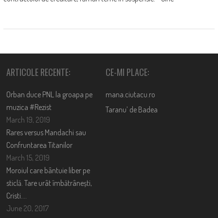
ARTICOLE RECENTE:
CE-MI PLACE:
Orban duce PNL la groapa pe
mana.ciutacu.ro
muzica #Rezist
Taranu’ de Badea
March 19, 2019
Rares versus Mandachi sau
Confruntarea Titanilor
March 15, 2019
Moroiul care bântuie liber pe
sticlă. Tare urât îmbătrânești,
Cristi….
June 20, 2017