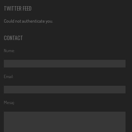
TWITTER FEED
Could not authenticate you.
CONTACT
Nume:
Email:
Mesaj: