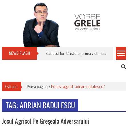
Skip
to
content
Ziaristul Ion Cristoiu, prima victimă a noi cenzuri 
NEWS FLASH
Esti aici:
Prima pagină >
Posts tagged "adrian radulescu"
TAG: ADRIAN RADULESCU
Jocul Agricol Pe Greşeala Adversarului