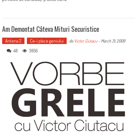
Am Demontat Câteva Mituri Securistice
Antena 2
Ce-i place geniului
de
Victor Ciutacu
-
March 31, 2009
48
3856