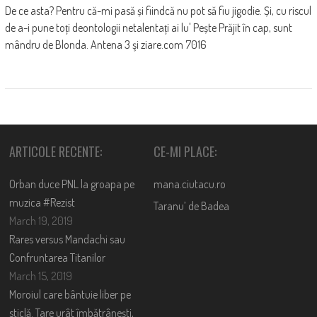
De ce asta? Pentru că-mi pasă și fiindcă nu pot să fiu jigodie. Și, cu riscul
de a-i pune toți deontologii netalentați ai lu' Pește Prăjit în cap, sunt
mândru de Blonda. Antena 3 şi ziare.com 7016
ARTICOLE RECENTE:
CE-MI PLACE:
Orban duce PNL la groapa pe
mana.ciutacu.ro
muzica #Rezist
Taranu’ de Badea
March 19, 2019
Rares versus Mandachi sau
Confruntarea Titanilor
March 15, 2019
Moroiul care bântuie liber pe
sticlă. Tare urât îmbătrânești,