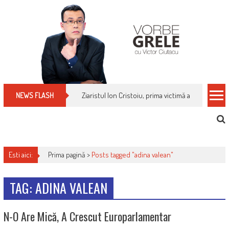
Skip
to
content
Ziaristul Ion Cristoiu, prima victimă a noi cenzuri 
NEWS FLASH
Esti aici:
Prima pagină >
Posts tagged "adina valean"
TAG: ADINA VALEAN
N-O Are Mică, A Crescut Europarlamentar