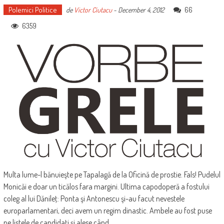
Polemici Politice
66
de
Victor Ciutacu
-
December 4, 2012
6359
Multa lume-l bănuieşte pe Tapalagă de la Oficină de prostie. Fals! Pudelul
Monicăi e doar un ticălos fara margini. Ultima capodoperă a fostului
coleg al lui Dănileţ: Ponta şi Antonescu şi-au facut nevestele
europarlamentari, deci avem un regim dinastic. Ambele au fost puse
pe listele de candidaţi şi alese când