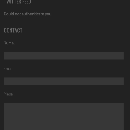
TWITTER FEED
Could not authenticate you.
CONTACT
Nume:
Email:
Mesaj: