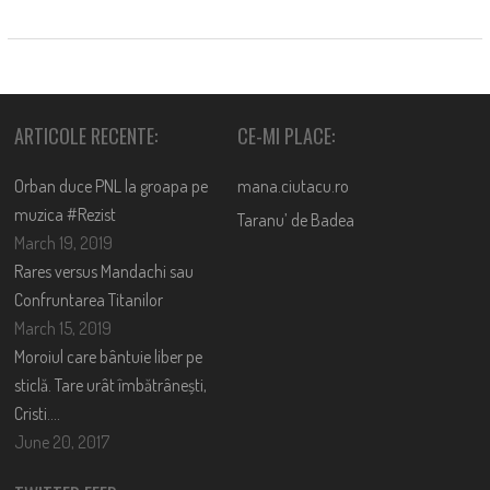
ARTICOLE RECENTE:
CE-MI PLACE:
Orban duce PNL la groapa pe
mana.ciutacu.ro
muzica #Rezist
Taranu’ de Badea
March 19, 2019
Rares versus Mandachi sau
Confruntarea Titanilor
March 15, 2019
Moroiul care bântuie liber pe
sticlă. Tare urât îmbătrânești,
Cristi….
June 20, 2017