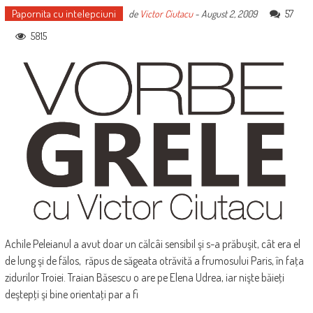
Papornita cu intelepciuni
57
de
Victor Ciutacu
-
August 2, 2009
5815
Achile Peleianul a avut doar un călcâi sensibil şi s-a prăbuşit, cât era el
de lung şi de fălos, răpus de săgeata otrăvită a frumosului Paris, în faţa
zidurilor Troiei. Traian Băsescu o are pe Elena Udrea, iar nişte băieţi
deştepţi şi bine orientaţi par a fi