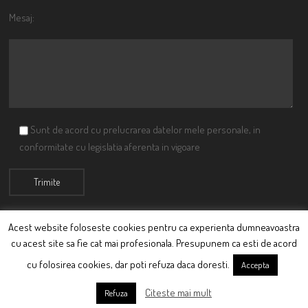
Mesaj:
Sunt de acord cu prelucrarea datelor mele personale, in
conformitate cu legislatia aferenta in vigoare
Acest website foloseste cookies pentru ca experienta dumneavoastra
cu acest site sa fie cat mai profesionala. Presupunem ca esti de acord
© Ciutacu 2015 Parte a Imperiului Ciutacesc.
cu folosirea cookies, dar poti refuza daca doresti.
Accepta
Powered By
Scriptics
Citeste mai mult
Refuza