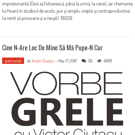
impresionantă (fără să folosească, până la urmă, la ceva), iar chemarea
lui Hoară în studioul de acolo, pur şi simplu, ineptă şi contraproductivă
(a venit să provoace şi a reuşit). 18039
Cine N-Are Loc De Mine Să Mă Pupe-N Cur
personal
50
4588
de
Victor Ciutacu
-
May 17, 2010