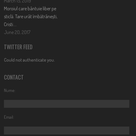
March 15, 2019
Moroiul care bântuie liber pe
sticlă. Tare urât îmbătrânești,
Cristi….
June 20, 2017
TWITTER FEED
Could not authenticate you.
CONTACT
Nume:
Email: