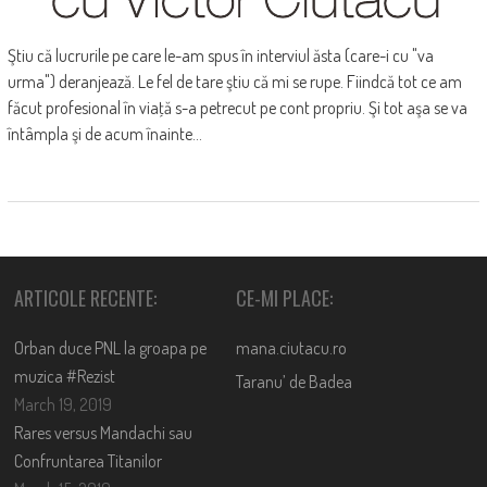
Ştiu că lucrurile pe care le-am spus în interviul ăsta (care-i cu "va
urma") deranjează. Le fel de tare ştiu că mi se rupe. Fiindcă tot ce am
făcut profesional în viaţă s-a petrecut pe cont propriu. Şi tot aşa se va
întâmpla şi de acum înainte...
ARTICOLE RECENTE:
CE-MI PLACE:
Orban duce PNL la groapa pe
mana.ciutacu.ro
muzica #Rezist
Taranu’ de Badea
March 19, 2019
Rares versus Mandachi sau
Confruntarea Titanilor