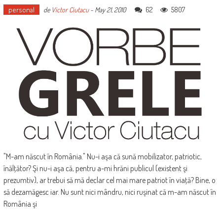
personal
62
5807
de
Victor Ciutacu
-
May 21, 2010
"M-am născut în România." Nu-i aşa că sună mobilizator, patriotic,
înălţător? Şi nu-i aşa că, pentru a-mi hrăni publicul (existent şi
prezumtiv), ar trebui să mă declar cel mai mare patriot în viaţă? Bine, o
să dezamăgesc iar. Nu sunt nici mândru, nici ruşinat că m-am născut în
România şi