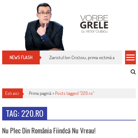
Skip
to
content
Ziaristul Ion Cristoiu, prima victimă a noi cenzuri 
NEWS FLASH
Esti aici:
Prima pagină >
Posts tagged "220.ro"
TAG: 220.RO
Nu Plec Din România Fiindcă Nu Vreau!