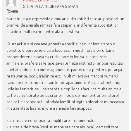
SITUATIA CAINILOR FARA STAPAN
Roxana
Sursa initiala o reprezinta demolarile din anii ‘80 care au provocat un
prim val de animale ramase fara stapan si indiferenta autoritatilor
fata de inmultirea necontrolata a acestora.
Cauza actuala si cea mai ignorata a aparitiei cainilor fara stapan o
constituie persoanele care locuiesc in medii rurale ori urbane,
preponderent la casa cu curte, care in loc sa-si sterilizeze
animalele, prefera sa le lase sa-si urmeze instinctul iar puii rezultati
sunt abandonati in piete aglomerate, paduri de la periferii, pe langa
restaurante, scoli, gradinite etc. In ultimii ani s-a marit si numarul
cazurilor de abandon al cainilor de apartament. Au aparut pet shop-
urile iar tentatia sau insistentele copiilor au facut ca multe animale
sa fie achizitionate pe baza unui impuls de moment iar urmatorul
pas sa fie abandonul. Totodata familii intregi au plecat sa munceasca
in strainatate lasand in urma animale fara adapost.
Factorii care contribuie la amplificarea fenomenului:
– sursele de hrana (resturi menajere care abunda), oamenii care