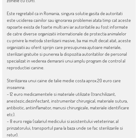
zonele cu curti.
Este regretabil ca in Romania, singura solutie gasita de autoritati
este uciderea cainilor sau ignorarea problemei atata timp cat aceste
rapoarte exista de foarte multi ani iar autoritatile au fost informate
de catre diverse organizatii internationale de protectia animalelor
cu privire la metoda sterilizarii masive, ba mai mult decat atat, aceste
organizatii au oferit sprijin care presupunea ajutoare materiale,
sterilizari gratuite si punerea la dispozitia autoritatilor de personal
specializat in vederea demararii unui amplu program de control al
reproductiei canine.
Sterilizarea unui caine de talie medie costa aprox.20 euro care
inseamna:
– 12 euro medicamentele si materiale utilizate (tranchilizant,
anestezic,dezinfectant, instrumentar chirurgical, materiale sutura,
antibiotic, antiinflamator, manusi chirurgicale, materiale identificare
etc).
– 8 euro regia (salariul medicului si asistentului veteterinar, al
prinzatorului, transportul pana la baza unde se fac sterilizarile si
retur).