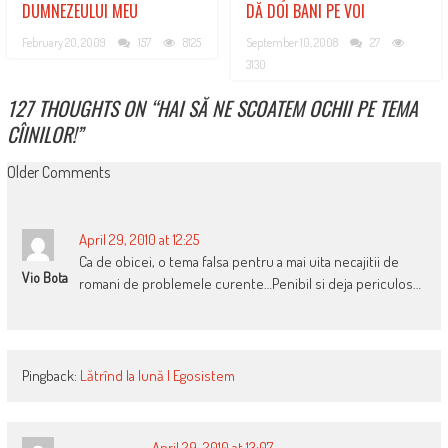
DUMNEZEULUI MEU
DĂ DOI BANI PE VOI
February 20, 2009
157
8125
September 10, 2008
27
3130
127 THOUGHTS ON “
HAI SĂ NE SCOATEM OCHII PE TEMA
CÎINILOR!
”
COMMENT
Older Comments
NAVIGATION
April 29, 2010 at 12:25
Ca de obicei, o tema falsa pentru a mai uita necajitii de
Vio Bota
romani de problemele curente…Penibil si deja periculos…
Pingback:
Lătrînd la lună | Egosistem
April 29, 2010 at 13:07