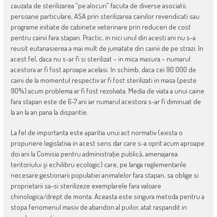
cauzata de sterilizarea “pe alocuri” facuta de diverse asociatii,
persoane particulare, ASA prin sterilizarea cainilor revendicati sau
programe initiate de cabinete veterinare prin reduceri de cost
pentru cainii fara stapan. Practic, in nici unul din acesti ani nu s-a
reusit eutanasierea a mai mult de jumatate din cainii de pe strazi. In
acest fel, daca nu s-ar fi si sterilizat – in mica masura – numarul
acestora ar fi fost aproape acelasi. In schimb, daca cei 90 000 de
caini de la momentul respectiv ar fi fost sterilizati in masa (peste
90%) acum problema ar fi fost rezolvata. Media de viata a unui caine
fara stapan este de 6-7 ani iar numarul acestora s-ar fi diminuat de
la an la an pana la disparitie.
La fel de importanta este aparitia unui act normativ (exista o
propunere legislativa in acest sens dar care s-a oprit acum aproape
doi ani la Comisia pentru administraţie publică, amenajarea
teritoriului şi echilibru ecologic) care, pe langa reglementarile
necesare gestionarii populatiei animalelor fara stapan, sa oblige si
proprietarii sa-si sterilizeze exemplarele fara valoare
chinologica/drept de monta. Aceasta este singura metoda pentru a
stopa fenomenul masiv de abandon al puilor, atat raspandit in