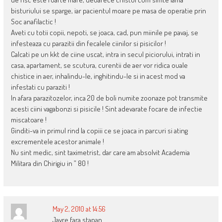
bisturiului se sparge, iar pacientul moare pe masa de operatie prin
Soc anafilactic !
Aveti cu totii copii, nepoti, se joaca, cad, pun miinile pe pavaj, se
infesteaza cu parazitii din fecalele ciinilor si pisicilor !
Calcati pe un kkt de ciine uscat, intra in secul piciorului, intrati in
casa, apartament, se scutura, curentii de aer vor ridica ouale
chistice in aer, inhalindu-le, inghitindu-le si in acest mod va
infestati cu paraziti !
In afara parazitozelor, inca 20 de boli numite zoonaze pot transmite
acesti ciini vagabonzi si pisicile ! Sint adevarate focare de infectie
miscatoare !
Ginditi-va in primul rind la copiii ce se joaca in parcuri si ating
excrementele acestor animale !
Nu sint medic, sint taximetrist, dar care am absolvit Academia
Militara din Chirigiu in ” 80 !
May 2, 2010 at 14:56
Javre fara stapan