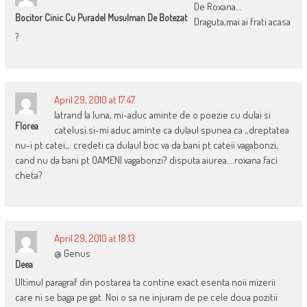
De Roxana…
Bocitor Cinic Cu Puradel Musulman De Botezat
Draguta,mai ai frati acasa
?
April 29, 2010 at 17:47
latrand la luna, mi-aduc aminte de o poezie cu dulai si
Florea
catelusi.si-mi aduc aminte ca dulaul spunea ca ,,dreptatea
nu-i pt catei,,. credeti ca dulaul boc va da bani pt cateii vagabonzi,
cand nu da bani pt OAMENI vagabonzi? disputa aiurea….roxana faci
cheta?
April 29, 2010 at 18:13
@ Genus
Deea
Ultimul paragraf din postarea ta contine exact esenta noii mizerii
care ni se baga pe gat. Noi o sa ne injuram de pe cele doua pozitii