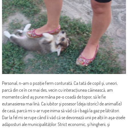
Personal, n-am o poziţie ferm conturată. Ca tată de copil şi, uneori,
parcă din ce în ce mai des, vecin cu interacţiunea câinească, am
momente când aş pune mâna pe-o coadă de topor, să le fie
eutanasierea mai lină. Ca iubitor şi posesor (deja istoric) de animal(e)
de casă, parcă mi s-ar rupe inima să văd că-i bagă la gaz pe lătrători.
Dar la fel mi se rupe când îi văd că se devorează unii pe alţii în aşa-zisele
adăposturi ale municipalităţilor. Strict economic, şi hingherii, şi