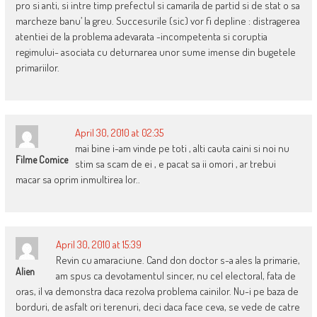
pro si anti, si intre timp prefectul si camarila de partid si de stat o sa
marcheze banu’ la greu. Succesurile (sic) vor fi depline : distragerea
atentiei de la problema adevarata -incompetenta si coruptia
regimului- asociata cu deturnarea unor sume imense din bugetele
primariilor.
April 30, 2010 at 02:35
mai bine i-am vinde pe toti , alti cauta caini si noi nu
Filme Comice
stim sa scam de ei , e pacat sa ii omori , ar trebui
macar sa oprim inmultirea lor..
April 30, 2010 at 15:39
Revin cu amaraciune. Cand don doctor s-a ales la primarie,
Alien
am spus ca devotamentul sincer, nu cel electoral, fata de
oras, il va demonstra daca rezolva problema cainilor. Nu-i pe baza de
borduri, de asfalt ori terenuri, deci daca face ceva, se vede de catre