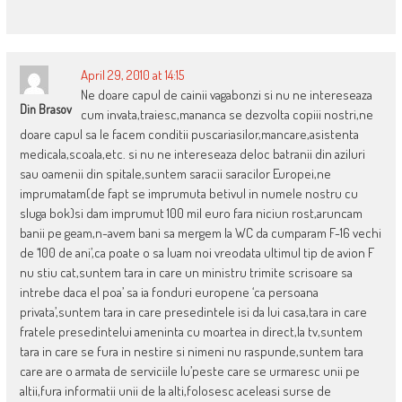
April 29, 2010 at 14:15
Ne doare capul de cainii vagabonzi si nu ne intereseaza
Din Brasov
cum invata,traiesc,mananca se dezvolta copiii nostri,ne
doare capul sa le facem conditii puscariasilor,mancare,asistenta
medicala,scoala,etc. si nu ne intereseaza deloc batranii din aziluri
sau oamenii din spitale,suntem saracii saracilor Europei,ne
imprumatam(de fapt se imprumuta betivul in numele nostru cu
sluga bok)si dam imprumut 100 mil euro fara niciun rost,aruncam
banii pe geam,n-avem bani sa mergem la WC da cumparam F-16 vechi
de ‘100 de ani’,ca poate o sa luam noi vreodata ultimul tip de avion F
nu stiu cat,suntem tara in care un ministru trimite scrisoare sa
intrebe daca el poa’ sa ia fonduri europene ‘ca persoana
privata’,suntem tara in care presedintele isi da lui casa,tara in care
fratele presedintelui ameninta cu moartea in direct,la tv,suntem
tara in care se fura in nestire si nimeni nu raspunde,suntem tara
care are o armata de serviciile lu’peste care se urmaresc unii pe
altii,fura informatii unii de la alti,folosesc aceleasi surse de