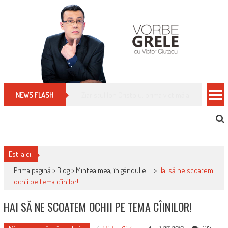
Skip
to
content
Cum îți schimbi, rapid, gratuit și eficient, furniz
NEWS FLASH
Esti aici:
Prima pagină >
Blog
>
Mintea mea, în gândul ei...
>
Hai să ne scoatem
ochii pe tema cîinilor!
HAI SĂ NE SCOATEM OCHII PE TEMA CÎINILOR!