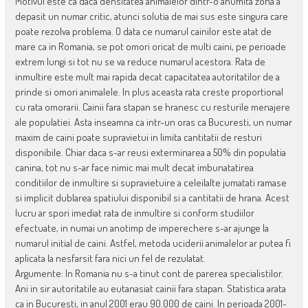
Motivul este ca daca densitatea animalelor dintr-o anumita zona a
depasit un numar critic, atunci solutia de mai sus este singura care
poate rezolva problema. O data ce numarul cainilor este atat de
mare ca in Romania, se pot omori oricat de multi caini, pe perioade
extrem lungi si tot nu se va reduce numarul acestora. Rata de
inmultire este mult mai rapida decat capacitatea autoritatilor de a
prinde si omori animalele. In plus aceasta rata creste proportional
cu rata omorarii. Cainii fara stapan se hranesc cu resturile menajere
ale populatiei. Asta inseamna ca intr-un oras ca Bucuresti, un numar
maxim de caini poate supravietui in limita cantitatii de resturi
disponibile. Chiar daca s-ar reusi exterminarea a 50% din populatia
canina, tot nu s-ar face nimic mai mult decat imbunatatirea
conditiilor de inmultire si supravietuire a celeilalte jumatati ramase
si implicit dublarea spatiului disponibil si a cantitatii de hrana. Acest
lucru ar spori imediat rata de inmultire si conform studiilor
efectuate, in numai un anotimp de imperechere s-ar ajunge la
numarul initial de caini. Astfel, metoda uciderii animalelor ar putea fi
aplicata la nesfarsit fara nici un fel de rezulatat.
Argumente: In Romania nu s-a tinut cont de parerea specialistilor.
Ani in sir autoritatile au eutanasiat cainii fara stapan. Statistica arata
ca in Bucuresti, in anul 2001 erau 90.000 de caini. In perioada 2001-