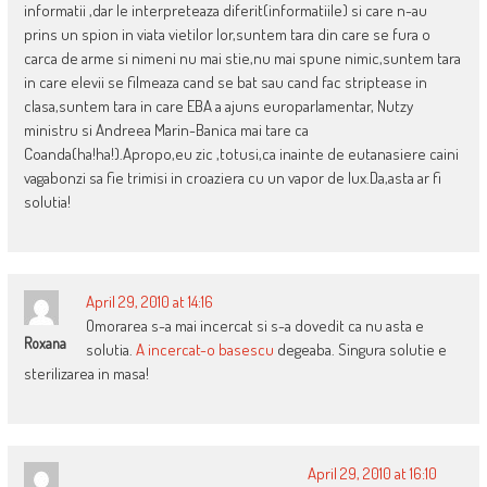
informatii ,dar le interpreteaza diferit(informatiile) si care n-au
prins un spion in viata vietilor lor,suntem tara din care se fura o
carca de arme si nimeni nu mai stie,nu mai spune nimic,suntem tara
in care elevii se filmeaza cand se bat sau cand fac striptease in
clasa,suntem tara in care EBA a ajuns europarlamentar, Nutzy
ministru si Andreea Marin-Banica mai tare ca
Coanda(ha!ha!).Apropo,eu zic ,totusi,ca inainte de eutanasiere caini
vagabonzi sa fie trimisi in croaziera cu un vapor de lux.Da,asta ar fi
solutia!
April 29, 2010 at 14:16
Omorarea s-a mai incercat si s-a dovedit ca nu asta e
Roxana
solutia.
A incercat-o basescu
degeaba. Singura solutie e
sterilizarea in masa!
April 29, 2010 at 16:10