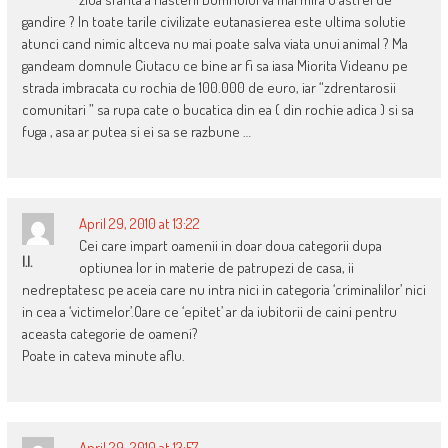
gandire ? In toate tarile civilizate eutanasierea este ultima solutie
atunci cand nimic altceva nu mai poate salva viata unui animal ? Ma
gandeam domnule Ciutacu ce bine ar fi sa iasa Miorita Videanu pe
strada imbracata cu rochia de 100.000 de euro, iar “zdrentarosii
comunitari ” sa rupa cate o bucatica din ea ( din rochie adica ) si sa
fuga , asa ar putea si ei sa se razbune …
April 29, 2010 at 13:22
Cei care impart oamenii in doar doua categorii dupa
I.I.
optiunea lor in materie de patrupezi de casa, ii
nedreptatesc pe aceia care nu intra nici in categoria ‘criminalilor’ nici
in cea a ‘victimelor’.Oare ce ‘epitet’ ar da iubitorii de caini pentru
aceasta categorie de oameni?
Poate in cateva minute aflu.
April 29, 2010 at 13:57