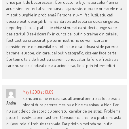
orice parlit de bucurestean. Don doctor e la jumatea celor 4 ani si
acum vine prefectul sa propuna alta grozavie, dupa ce primarele n-a
miscat o unghie in problema? Personal nu-mi fac iluzii, stiu cati
descreierati deranjati la mansarda abia asteapta se ucida singeros,
nepedepsiti ba si platiti, fie chiar si numai caini, deci ajunge sa se
dea startul. O sa-i doara fix in cur ca cel putin o treime din catei au
fost castrati si vaccinati pe banii nostrii, nu se vor incurca in
considerente de umanitate si tot in cur o sa-i doara si de parerea
batranei europe, din care, cel putin geografic, cica-am face parte.
Suntem o tara de frustrati si avem conducatori la fel de frustrati si
care nu se dau indarat de la a ucide ceva, fie si prin intermediari.
May 1, 2010 at 01:09
Eu nu am caine in casa sau alt animal pentru ca locuiesc la
Andra
bloc si dupa parerea mea nu e bine cu animal la bloc. Dar
nu sunt deloc de acord cu omoratul cainilor de pe strazi. Problema
poate fi rezolvata prin castrare. Consider ca chiar e o problema asta
cu javrutele si trebuie rezolvata. Dar printr-o metoda mai putin