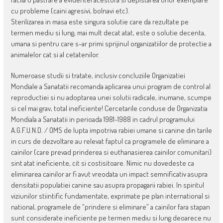
cu probleme (caini agresivi, bolnavi etc).
Sterilizarea in masa este singura solutie care da rezultate pe
termen mediu si lung, mai mult decat atat, este o solutie decenta,
umana si pentru care s-ar primi sprijinul organizatiilor de protectie a
animalelor cat si al cetatenilor.
Numeroase studii si tratate, inclusiv concluziile Organizatiei
Mondiale a Sanatatii recomanda aplicarea unui program de control al
reproductiei si nu adoptarea unei solutii radicale, inumane, scumpe
si cel mai grav, total ineficiente! Cercetarile conduse de Organizatia
Mondiala a Sanatatii in perioada 1981-1988 in cadrul programului
A.G.F.U.N.D. / OMS de lupta impotriva rabiei umane si canine din tarile
in curs de dezvoltare au relevat faptul ca programele de eliminare a
cainilor (care prevad prinderea si euthanasierea cainilor comunitari)
sint atat ineficiente, cit si costisitoare. Nimic nu dovedeste ca
eliminarea cainilor ar fi avut vreodata un impact semnificativ asupra
densitatii populatiei canine sau asupra propagarii rabiei. In spiritul
viziunilor stiintific fundamentate, exprimate pe plan international si
national, programele de “prindere si eliminare” a cainilor fara stapan
sunt considerate ineficiente pe termen mediu si lung deoarece nu