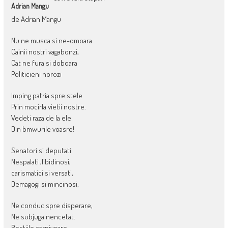
Adrian Mangu
de Adrian Mangu
Nu ne musca si ne-omoara
Cainii nostri vagabonzi,
Cat ne fura si doboara
Politicieni norozi
Imping patria spre stele
Prin mocirla vietii nostre.
Vedeti raza de la ele
Din bmwurile voasre!
Senatori si deputati
Nespalati ,libidinosi,
carismatici si versati,
Demagogi si mincinosi,
Ne conduc spre disperare,
Ne subjuga nencetat.
Bestiile carnivoare