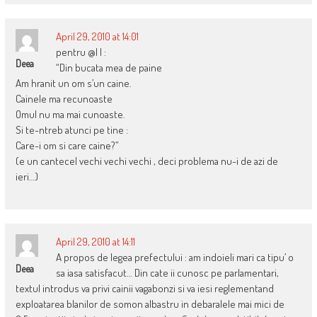
April 29, 2010 at 14:01
pentru @I I :
Deea
“Din bucata mea de paine
Am hranit un om s’un caine.
Cainele ma recunoaste
Omul nu ma mai cunoaste.
Si te-ntreb atunci pe tine :
Care-i om si care caine?”
(e un cantecel vechi vechi vechi , deci problema nu-i de azi de
ieri…)
April 29, 2010 at 14:11
A propos de legea prefectului : am indoieli mari ca tipu’ o
Deea
sa iasa satisfacut… Din cate ii cunosc pe parlamentari,
textul introdus va privi cainii vagabonzi si va iesi reglementand
exploatarea blanilor de somon albastru in debaralele mai mici de