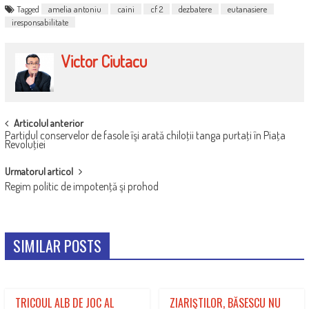
Tagged
amelia antoniu
caini
cf 2
dezbatere
eutanasiere
iresponsabilitate
Victor Ciutacu
POST
Articolul anterior
Partidul conservelor de fasole îşi arată chiloţii tanga purtaţi în Piaţa
NAVIGATION
Revoluţiei
Urmatorul articol
Regim politic de impotenţă şi prohod
SIMILAR POSTS
TRICOUL ALB DE JOC AL
ZIARIŞTILOR, BĂSESCU NU