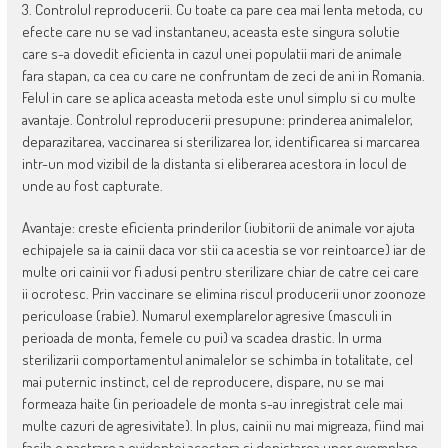
3. Controlul reproducerii. Cu toate ca pare cea mai lenta metoda, cu
efecte care nu se vad instantaneu, aceasta este singura solutie
care s-a dovedit eficienta in cazul unei populatii mari de animale
fara stapan, ca cea cu care ne confruntam de zeci de ani in Romania.
Felul in care se aplica aceasta metoda este unul simplu si cu multe
avantaje. Controlul reproducerii presupune: prinderea animalelor,
deparazitarea, vaccinarea si sterilizarea lor, identificarea si marcarea
intr-un mod vizibil de la distanta si eliberarea acestora in locul de
unde au fost capturate.
Avantaje: creste eficienta prinderilor (iubitorii de animale vor ajuta
echipajele sa ia cainii daca vor stii ca acestia se vor reintoarce) iar de
multe ori cainii vor fi adusi pentru sterilizare chiar de catre cei care
ii ocrotesc. Prin vaccinare se elimina riscul producerii unor zoonoze
periculoase (rabie). Numarul exemplarelor agresive (masculi in
perioada de monta, femele cu pui) va scadea drastic. In urma
sterilizarii comportamentul animalelor se schimba in totalitate, cel
mai puternic instinct, cel de reproducere, dispare, nu se mai
formeaza haite (in perioadele de monta s-au inregistrat cele mai
multe cazuri de agresivitate). In plus, cainii nu mai migreaza, fiind mai
facila o pastrare a evidentei acestora si depistarea unor exemplare