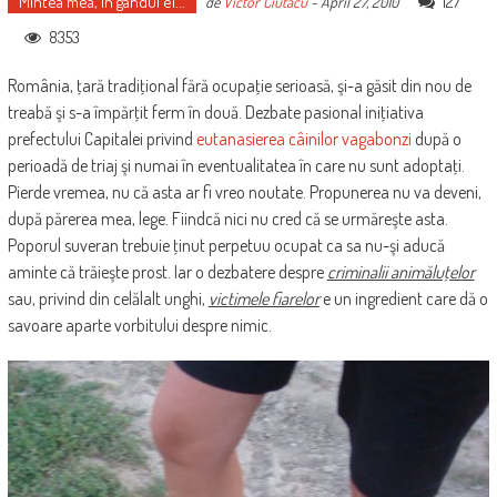
Mintea mea, în gândul ei...
127
de
Victor Ciutacu
-
April 27, 2010
8353
România, ţară tradiţional fără ocupaţie serioasă, şi-a găsit din nou de
treabă şi s-a împărţit ferm în două. Dezbate pasional iniţiativa
prefectului Capitalei privind
eutanasierea câinilor vagabonzi
după o
perioadă de triaj şi numai în eventualitatea în care nu sunt adoptaţi.
Pierde vremea, nu că asta ar fi vreo noutate. Propunerea nu va deveni,
după părerea mea, lege. Fiindcă nici nu cred că se urmăreşte asta.
Poporul suveran trebuie ţinut perpetuu ocupat ca sa nu-şi aducă
aminte că trăieşte prost. Iar o dezbatere despre
criminalii animăluţelor
sau, privind din celălalt unghi,
victimele fiarelor
e un ingredient care dă o
savoare aparte vorbitului despre nimic.