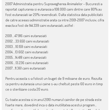
2007 Administratia pentru Supravegherea Animalelor – Bucuresti a
raportat capturarea si eutanasia a 108.000 caini dintre care 80% au
fost eutanasiati iar 20% revendicati. O alta statistica data publicitatii
de catre aceeasi administratie arata ca intre 2001-2007 inclusiv, cifra
exacta a fost de 144.339 caini eutanasiati, astfel :
2001….47.916 caini eutanasiati
2002….33.650 caini eutanasiati
2003….10.159 caini eutanasiati
2004….13.602 caini eutanasiati
2005….14.418 caini eutanasiati
2006….13.236 caini eutanasiati
2007….11.361 caini eutanasiati
Pentru aceasta s-a folosit un buget de 9 milioane de euro. Rezulta
ca pentru eutanasia unui caine s-au cheltuit peste 60 euro in timp
ce o sterilizare costa 20 euro.
Cu toate acestea si in anul 2010 numarul cainilor de pe strada este
foarte mare, dovedind inca o data inutilitatea acestui program ,