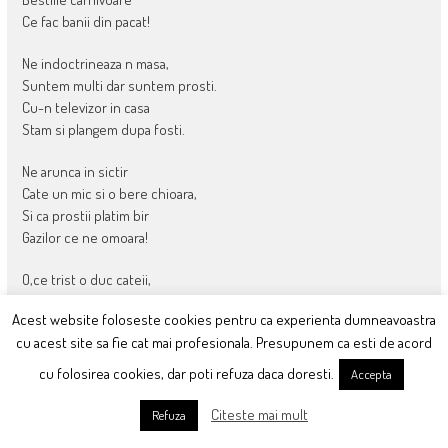
Ce fac banii din pacat!
Ne indoctrineaza n masa,
Suntem multi dar suntem prosti.
Cu-n televizor in casa
Stam si plangem dupa fosti.
Ne arunca in sictir
Cate un mic si o bere chioara,
Si ca prostii platim bir
Gazilor ce ne omoara!
O,ce trist o duc cateii,
Cei lasati fara stapan!
Acest website foloseste cookies pentru ca experienta dumneavoastra
Ne prostesc pe noi, miseii,
cu acest site sa fie cat mai profesionala. Presupunem ca esti de acord
Cu o bula de sapun!
cu folosirea cookies, dar poti refuza daca doresti.
Accepta
Sa-i scapam de suferinta
Sunt si rai ne si mai musca…
Citeste mai mult
Refuza
Ne supun la umilinta!