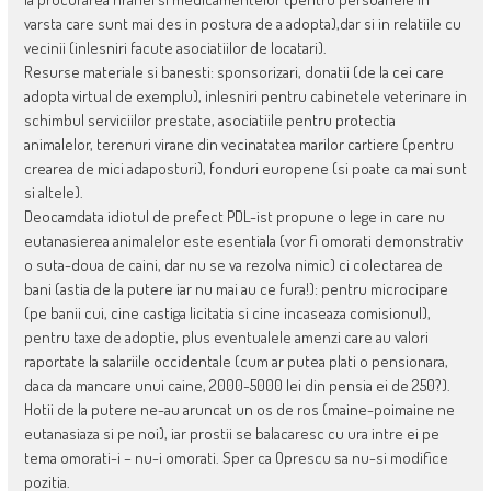
varsta care sunt mai des in postura de a adopta),dar si in relatiile cu
vecinii (inlesniri facute asociatiilor de locatari).
Resurse materiale si banesti: sponsorizari, donatii (de la cei care
adopta virtual de exemplu), inlesniri pentru cabinetele veterinare in
schimbul serviciilor prestate, asociatiile pentru protectia
animalelor, terenuri virane din vecinatatea marilor cartiere (pentru
crearea de mici adaposturi), fonduri europene (si poate ca mai sunt
si altele).
Deocamdata idiotul de prefect PDL-ist propune o lege in care nu
eutanasierea animalelor este esentiala (vor fi omorati demonstrativ
o suta-doua de caini, dar nu se va rezolva nimic) ci colectarea de
bani (astia de la putere iar nu mai au ce fura!): pentru microcipare
(pe banii cui, cine castiga licitatia si cine incaseaza comisionul),
pentru taxe de adoptie, plus eventualele amenzi care au valori
raportate la salariile occidentale (cum ar putea plati o pensionara,
daca da mancare unui caine, 2000-5000 lei din pensia ei de 250?).
Hotii de la putere ne-au aruncat un os de ros (maine-poimaine ne
eutanasiaza si pe noi), iar prostii se balacaresc cu ura intre ei pe
tema omorati-i – nu-i omorati. Sper ca Oprescu sa nu-si modifice
pozitia.