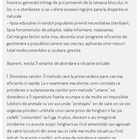
hranesc generatii intregi de pui proveniti de la cateaua blocului, in
loc s-o sterilizeze si sa-i ofere aceeasi ingrijire pana la disparitia ei
naturala
– lipsa educatiei in randul populatiei privind necesitatea sterilizarii,
lipsa fenomenului de adoptie, slaba informare, nepasarea.
Cel mai grav factor este insa, absenta unor programe eficiente de
gestionare a populatiei canine sau mai rau, aplicarea unor masuri
total nedocumentate si ca atare, gresite.
Aparent, exista 3 variante de abordare a situatiei actuale:
1. Omorarea cainilor. O metoda care la prima vedere pare cea mai
eficienta si rapida. La o examinare mai atenta, vom constata ca
prinderea si eutanasierea cainilor prin metode “umane” se
dovedesc a fi operatiuni foarte scumpe si de multe ori imposibile.
Iubitorii de animale isi vor ascunde “protejatii” ori de cate ori se vor
organiza prinderi, urletele unui caine prins de hingheri ii fac pe
ceilalti “comunitari” sa fuga. In plus, deseori s-au inregistrat
incidente cu aceste ocazii: hingherii au fost amenintati sau agresati
de catre locuitorii din zona sau in cele mai multe situatii au fost
mituiti. In aceste conditii, actiunea de prindere a cainilor se