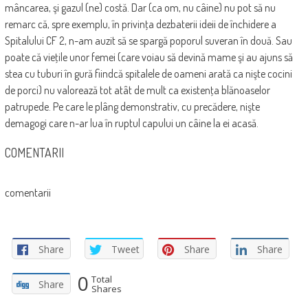
mâncarea, şi gazul (ne) costă. Dar (ca om, nu câine) nu pot să nu
remarc că, spre exemplu, în privinţa dezbaterii ideii de închidere a
Spitalului CF 2, n-am auzit să se spargă poporul suveran în două. Sau
poate că vieţile unor femei (care voiau să devină mame şi au ajuns să
stea cu tuburi în gură fiindcă spitalele de oameni arată ca nişte cocini
de porci) nu valorează tot atât de mult ca existenţa blănoaselor
patrupede. Pe care le plâng demonstrativ, cu precădere, nişte
demagogi care n-ar lua în ruptul capului un câine la ei acasă.
COMENTARII
comentarii
Share
Tweet
Share
Share
0
Total
Share
Shares