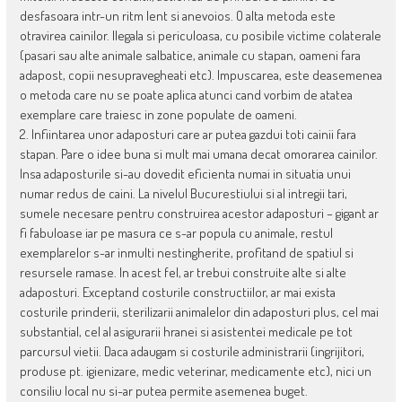
desfasoara intr-un ritm lent si anevoios. O alta metoda este
otravirea cainilor. Ilegala si periculoasa, cu posibile victime colaterale
(pasari sau alte animale salbatice, animale cu stapan, oameni fara
adapost, copii nesupravegheati etc). Impuscarea, este deasemenea
o metoda care nu se poate aplica atunci cand vorbim de atatea
exemplare care traiesc in zone populate de oameni.
2. Infiintarea unor adaposturi care ar putea gazdui toti cainii fara
stapan. Pare o idee buna si mult mai umana decat omorarea cainilor.
Insa adaposturile si-au dovedit eficienta numai in situatia unui
numar redus de caini. La nivelul Bucurestiului si al intregii tari,
sumele necesare pentru construirea acestor adaposturi – gigant ar
fi fabuloase iar pe masura ce s-ar popula cu animale, restul
exemplarelor s-ar inmulti nestingherite, profitand de spatiul si
resursele ramase. In acest fel, ar trebui construite alte si alte
adaposturi. Exceptand costurile constructiilor, ar mai exista
costurile prinderii, sterilizarii animalelor din adaposturi plus, cel mai
substantial, cel al asigurarii hranei si asistentei medicale pe tot
parcursul vietii. Daca adaugam si costurile administrarii (ingrijitori,
produse pt. igienizare, medic veterinar, medicamente etc), nici un
consiliu local nu si-ar putea permite asemenea buget.