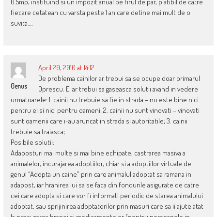
0.5mp, instituind si un impozit anual pe firul de par, platibil de catre
fiecare cetatean cu varsta peste 1 an care detine mai mult de o
suvita….
April 29, 2010 at 14:12
De problema cainilor ar trebui sa se ocupe doar primarul
Genus
Oprescu. El ar trebui sa gaseasca solutii avand in vedere
urmatoarele: 1. cainii nu trebuie sa fie in strada – nu este bine nici
pentru ei si nici pentru oameni; 2. cainii nu sunt vinovati – vinovati
sunt oamenii care i-au aruncat in strada si autoritatile; 3. cainii
trebuie sa traiasca;
Posibile solutii:
Adaposturi mai multe si mai bine echipate, castrarea masiva a
animalelor, incurajarea adoptiilor, chiar si a adoptiilor virtuale de
genul “Adopta un caine” prin care animalul adoptat sa ramana in
adapost, iar hranirea lui sa se faca din fondurile asigurate de catre
cei care adopta si care vor fi informati periodic de starea animalului
adoptat, sau sprijinirea adoptatorilor prin masuri care sa ii ajute atat
la procurarea hranei si medicamentelor (pentru persoanele in