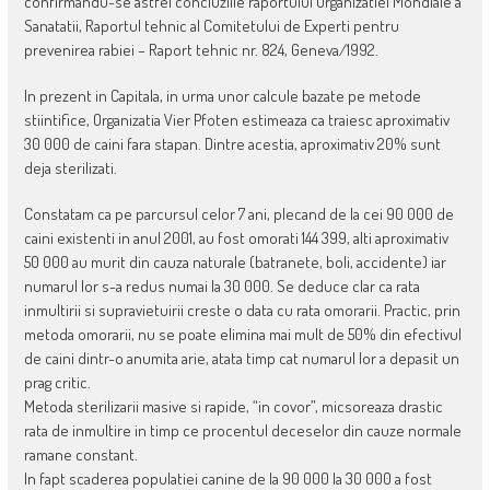
confirmandu-se astfel concluziile raportului Organizatiei Mondiale a
Sanatatii, Raportul tehnic al Comitetului de Experti pentru
prevenirea rabiei – Raport tehnic nr. 824, Geneva/1992.
In prezent in Capitala, in urma unor calcule bazate pe metode
stiintifice, Organizatia Vier Pfoten estimeaza ca traiesc aproximativ
30 000 de caini fara stapan. Dintre acestia, aproximativ 20% sunt
deja sterilizati.
Constatam ca pe parcursul celor 7 ani, plecand de la cei 90 000 de
caini existenti in anul 2001, au fost omorati 144 399, alti aproximativ
50 000 au murit din cauza naturale (batranete, boli, accidente) iar
numarul lor s-a redus numai la 30 000. Se deduce clar ca rata
inmultirii si supravietuirii creste o data cu rata omorarii. Practic, prin
metoda omorarii, nu se poate elimina mai mult de 50% din efectivul
de caini dintr-o anumita arie, atata timp cat numarul lor a depasit un
prag critic.
Metoda sterilizarii masive si rapide, “in covor”, micsoreaza drastic
rata de inmultire in timp ce procentul deceselor din cauze normale
ramane constant.
In fapt scaderea populatiei canine de la 90 000 la 30 000 a fost