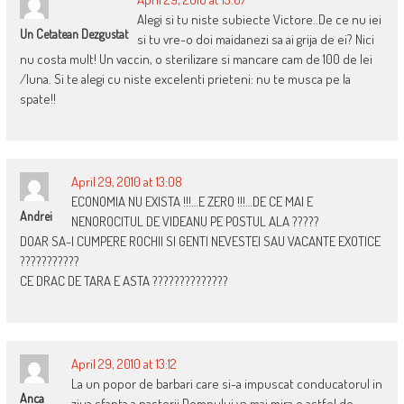
Alegi si tu niste subiecte Victore..De ce nu iei
Un Cetatean Dezgustat
si tu vre-o doi maidanezi sa ai grija de ei? Nici
nu costa mult! Un vaccin, o sterilizare si mancare cam de 100 de lei
/luna. Si te alegi cu niste excelenti prieteni: nu te musca pe la
spate!!
April 29, 2010 at 13:08
ECONOMIA NU EXISTA !!!…E ZERO !!!…DE CE MAI E
Andrei
NENOROCITUL DE VIDEANU PE POSTUL ALA ?????
DOAR SA-I CUMPERE ROCHII SI GENTI NEVESTEI SAU VACANTE EXOTICE
???????????
CE DRAC DE TARA E ASTA ??????????????
April 29, 2010 at 13:12
La un popor de barbari care si-a impuscat conducatorul in
Anca
ziua sfanta a nasterii Domnului va mai mira o astfel de