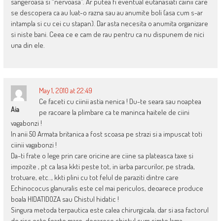
sangeroasa si “nervoasa”. Ar putea fi eventual eutanasiati cainii care
se descopera ca au luat-o razna sau au anumite boli (asa cum s-ar
intampla si cu cei cu stapan). Dar asta necesita o anumita organizare
si niste bani. Ceea ce e cam de rau pentru ca nu dispunem de nici
una din ele.
May 1, 2010 at 22:49
Ce faceti cu ciinii astia nenica ! Du-te seara sau noaptea
Aia
pe racoare la plimbare ca te maninca haitele de ciini
vagabonzi !
In anii 50 Armata britanica a fost scoasa pe strazi si a impuscat toti
ciinii vagabonzi !
Da-ti frate o lege prin care oricine are ciine sa plateasca taxe si
impozite , pt ca lasa kkti peste tot, in iarba parcurilor, pe strada,
trotuare, etc.., kkti plini cu tot felul de paraziti dintre care
Echinococus glanuralis este cel mai periculos, deoarece produce
boala HIDATIDOZA sau Chistul hidatic !
Singura metoda terpautica este calea chirurgicala, dar si asa factorul
de risc este foarte mare, deoarece chistul cum simte lama