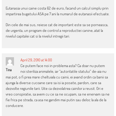
Eutanasia unui caine costa 62 de euro, facand un calcul simplu prin
impartirea bugetului ASA pe 7 ani la numarul de eutanasii efectuate.
Din cele de mai sus, reiese cat de important este sa se porneasca,
de urgenta, un program de control a reproductiei canine, atat la
nivelul capitalei cat si la nivelul intregii tari.
April 29, 2010 at 14:00
Ce putem face noi in problema asta? Ca doar nu putem
Tina
noi steriliza animalele, iar “autoritatile statului” de-aia nu
mai pot, o fi prea mare cheltuiala cu cainii, ei avand ordin ca banii sa
ajunga la diverse cucoane care sa isi ia posete, pardon, care sa
dezvolte regiunile tarii. Uite ca dezvolatrea cainilor a reusit. Ori e
vreo conspiratie, sa avem cu ce sa ne ocupam, sa ne enervam sa ne
fie frica pe strada, ca asa ne gandim mai putin sau deloc la ala de la
conducere.