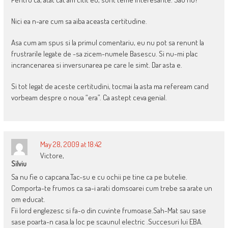
Nici ea n-are cum sa aiba aceasta certitudine.
Asa cum am spus si la primul comentariu, eu nu pot sa renunt la
frustrarile legate de -sa zicem-numele Basescu. Si nu-mi plac
incrancenarea si inversunarea pe care le simt. Dar asta e.
Si tot legat de aceste certitudini, tocmai la asta ma refeream cand
vorbeam despre o noua “era”. Ca astept ceva genial.
May 28, 2009 at 18:42
Victore,
Silviu
Sa nu fie o capcana.Tac-su e cu ochii pe tine ca pe butelie.
Comporta-te frumos ca sa-i arati domsoarei cum trebe sa arate un
om educat.
Fii lord englezesc si fa-o din cuvinte frumoase.Sah-Mat sau sase
sase poarta-n casa.Ia loc pe scaunul electric .Succesuri lui EBA.