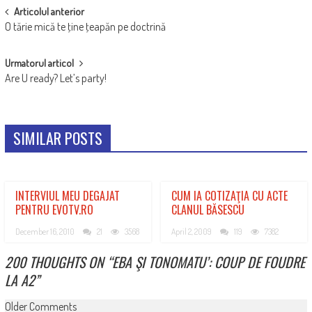
POST
Articolul anterior
O tărie mică te ţine ţeapăn pe doctrină
NAVIGATION
Urmatorul articol
Are U ready? Let’s party!
SIMILAR POSTS
INTERVIUL MEU DEGAJAT
CUM IA COTIZAŢIA CU ACTE
PENTRU EVOTV.RO
CLANUL BĂSESCU
December 16, 2010
21
3568
April 2, 2009
119
7382
200 THOUGHTS ON “
EBA ŞI TONOMATU’: COUP DE FOUDRE
LA A2
”
COMMENT
Older Comments