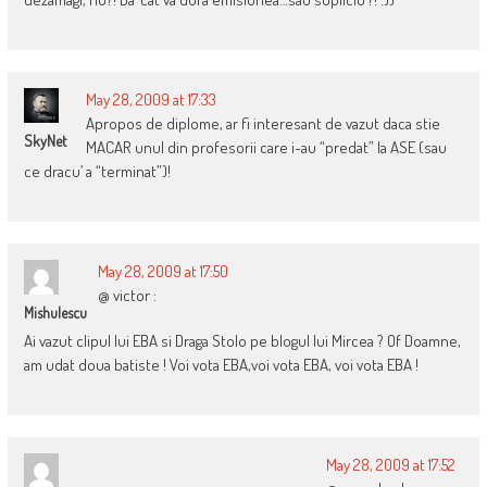
May 28, 2009 at 17:33
Apropos de diplome, ar fi interesant de vazut daca stie
SkyNet
MACAR unul din profesorii care i-au “predat” la ASE (sau
ce dracu’ a “terminat”)!
May 28, 2009 at 17:50
@ victor :
Mishulescu
Ai vazut clipul lui EBA si Draga Stolo pe blogul lui Mircea ? Of Doamne,
am udat doua batiste ! Voi vota EBA,voi vota EBA, voi vota EBA !
May 28, 2009 at 17:52