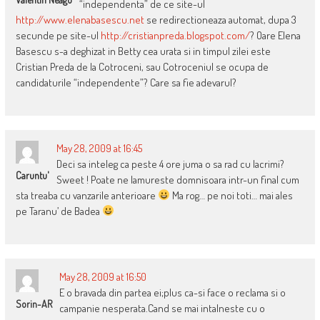
“independenta” de ce site-ul
http://www.elenabasescu.net
se redirectioneaza automat, dupa 3
secunde pe site-ul
http://cristianpreda.blogspot.com/
? Oare Elena
Basescu s-a deghizat in Betty cea urata si in timpul zilei este
Cristian Preda de la Cotroceni, sau Cotroceniul se ocupa de
candidaturile “independente”? Care sa fie adevarul?
May 28, 2009 at 16:45
Deci sa inteleg ca peste 4 ore juma o sa rad cu lacrimi?
Caruntu'
Sweet ! Poate ne lamureste domnisoara intr-un final cum
sta treaba cu vanzarile anterioare
Ma rog… pe noi toti… mai ales
pe Taranu’ de Badea
May 28, 2009 at 16:50
E o bravada din partea ei;plus ca-si face o reclama si o
Sorin-AR
campanie nesperata.Cand se mai intalneste cu o