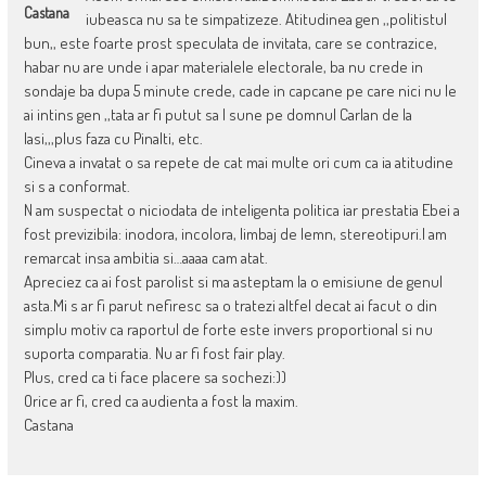
Castana
iubeasca nu sa te simpatizeze. Atitudinea gen ,,politistul
bun,, este foarte prost speculata de invitata, care se contrazice,
habar nu are unde i apar materialele electorale, ba nu crede in
sondaje ba dupa 5 minute crede, cade in capcane pe care nici nu le
ai intins gen ,,tata ar fi putut sa l sune pe domnul Carlan de la
Iasi,,,plus faza cu Pinalti, etc.
Cineva a invatat o sa repete de cat mai multe ori cum ca ia atitudine
si s a conformat.
N am suspectat o niciodata de inteligenta politica iar prestatia Ebei a
fost previzibila: inodora, incolora, limbaj de lemn, stereotipuri.I am
remarcat insa ambitia si…aaaa cam atat.
Apreciez ca ai fost parolist si ma asteptam la o emisiune de genul
asta.Mi s ar fi parut nefiresc sa o tratezi altfel decat ai facut o din
simplu motiv ca raportul de forte este invers proportional si nu
suporta comparatia. Nu ar fi fost fair play.
Plus, cred ca ti face placere sa sochezi:))
Orice ar fi, cred ca audienta a fost la maxim.
Castana