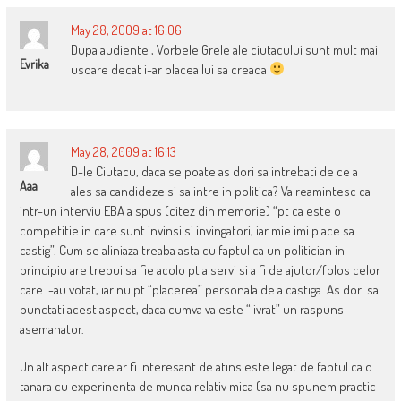
May 28, 2009 at 16:06
Dupa audiente , Vorbele Grele ale ciutacului sunt mult mai
Evrika
usoare decat i-ar placea lui sa creada
May 28, 2009 at 16:13
D-le Ciutacu, daca se poate as dori sa intrebati de ce a
Aaa
ales sa candideze si sa intre in politica? Va reamintesc ca
intr-un interviu EBA a spus (citez din memorie) “pt ca este o
competitie in care sunt invinsi si invingatori, iar mie imi place sa
castig”. Cum se aliniaza treaba asta cu faptul ca un politician in
principiu are trebui sa fie acolo pt a servi si a fi de ajutor/folos celor
care l-au votat, iar nu pt “placerea” personala de a castiga. As dori sa
punctati acest aspect, daca cumva va este “livrat” un raspuns
asemanator.
Un alt aspect care ar fi interesant de atins este legat de faptul ca o
tanara cu experinenta de munca relativ mica (sa nu spunem practic