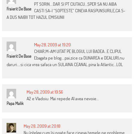
PT SORIN….DAR SI PT CIUTACU…SPER SA NU AIBA
Fraierit De Base
CASTI SA-I “SOPTESTE” CINEVA RASPUNSURILE,CA S-
A DUS NAIBII TOT HAZUL EMISIUNII
May 28, 2009 at 19:20
CHIAR,M-AM UITAT PE BLOGUL LUI BADEA…E CLIPUL
Fraierit De Base
Ebagata pe blog….pai,zice ca DUNAREA e DEALURI,nu
daruri….si cica vrea safaca un SULAINA CEANAL pina la Atlantic…LOL
May 28, 2009 at 19:56
A2 e Vladoiu. Mai repede A1 avea nevoie…
Papa Malik
May 28, 2009 at 20:18
Nu înţeleg cum îşi poate face cineva temele pe probleme