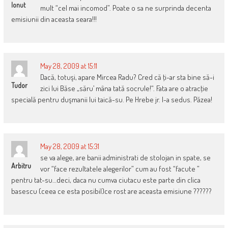
Ionut
mult “cel mai incomod”. Poate o sa ne surprinda decenta
emisiunii din aceasta seara!!!
May 28, 2009 at 15:11
Dacă, totuşi, apare Mircea Radu? Cred că ţi-ar sta bine să-i
Tudor
zici lui Băse „săru’ mâna tată socrule!“. Fata are o atracţie
specială pentru duşmanii lui taică-su. Pe Hrebe jr. l-a sedus. Păzea!
May 28, 2009 at 15:31
se va alege, are banii administrati de stolojan in spate, se
Arbitru
vor “face rezultatele alegerilor” cum au fost “facute ”
pentru tat-su…deci, daca nu cumva ciutacu este parte din clica
basescu (ceea ce esta posibil)ce rost are aceasta emisiune ??????