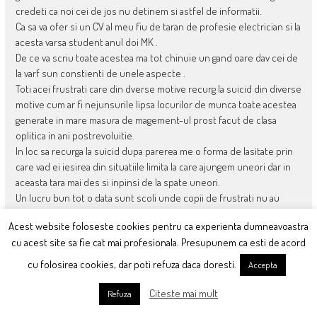
credeti ca noi cei de jos nu detinem si astfel de informatii.
Ca sa va ofer si un CV al meu fiu de taran de profesie electrician si la
acesta varsa student anul doi MK .
De ce va scriu toate acestea ma tot chinuie un gand oare dav cei de
la varf sun constienti de unele aspecte .
Toti acei frustrati care din dverse motive recurg la suicid din diverse
motive cum ar fi nejunsurile lipsa locurilor de munca toate acestea
generate in mare masura de magement-ul prost facut de clasa
oplitica in ani postrevoluitie.
In loc sa recurga la suicid dupa parerea me o forma de lasitate prin
care vad ei iesirea din situatiile limita la care ajungem uneori dar in
aceasta tara mai des si inpinsi de la spate uneori.
Un lucru bun tot o data sunt scoli unde copii de frustrati nu au
acces unde sun numai copii ai elitei societati si elita s-a inbogatit
Acest website foloseste cookies pentru ca experienta dumneavoastra
asa cum stim toti de altfel, cluburile unde o limonada costa cat o
cu acest site sa fie cat mai profesionala. Presupunem ca esti de acord
jumatate de gaina asta ca sa separea societatea iar un lucru bun
deoarece daca intri si mitraliezi acolo inposibil sa nu nimeresti si
cu folosirea cookies, dar poti refuza daca doresti.
Accepta
cava drogati pe bai contribuabililor
I-mi doresc sa nu ajung sa am parte sa ma inbolaves de ceva
Citeste mai mult
Refuza
incurabil sau sistemul medical sa nu procedeze cu mine cum a