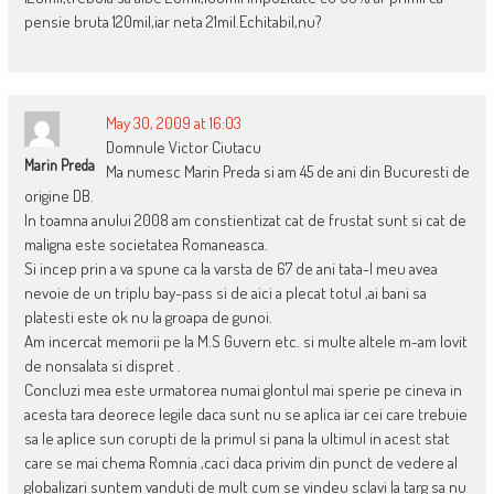
pensie bruta 120mil,iar neta 21mil.Echitabil,nu?
May 30, 2009 at 16:03
Domnule Victor Ciutacu
Marin Preda
Ma numesc Marin Preda si am 45 de ani din Bucuresti de
origine DB.
In toamna anului 2008 am constientizat cat de frustat sunt si cat de
maligna este societatea Romaneasca.
Si incep prin a va spune ca la varsta de 67 de ani tata-l meu avea
nevoie de un triplu bay-pass si de aici a plecat totul ,ai bani sa
platesti este ok nu la groapa de gunoi.
Am incercat memorii pe la M.S Guvern etc. si multe altele m-am lovit
de nonsalata si dispret .
Concluzi mea este urmatorea numai glontul mai sperie pe cineva in
acesta tara deorece legile daca sunt nu se aplica iar cei care trebuie
sa le aplice sun corupti de la primul si pana la ultimul in acest stat
care se mai chema Romnia ,caci daca privim din punct de vedere al
globalizari suntem vanduti de mult cum se vindeu sclavi la targ sa nu