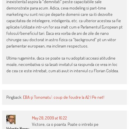
inexistenta) aspira la “demnitati” peste capacitatiile sale
demonstrate pana acum. Adica, ceva modeling si part-time
marketing nu sunt nici pe departe domenii care sa iti dezvolte
capacitatea de intelegere, inteligenta, etc. ca ulterior acestea sa fie
aplicate/utilizate intr-un for asa inalt cum e Parlamentul European pt
folosul/beneficiul tari. Daca era vorba de ani de zile de nano
chirurgie sau doctorat in astro fizica ca “background” pt un viitor
parlamentar european, ma inclinam respectuos.
Ultima rugaminte, daca se poate sa nu adoptati acceasi atitudine
moale, necombativa si sa lasati invitatul sa raspunda ce vrea in loc
de cea ce este intrebat, cum ati avut in interviul cu Florian Coldea.
Pingback:
EBA şi Tonomatu’: coup de foudre la A2 | Pe net!
May 28, 2009 at 16:22
Victore, ca o poanta. Poate o intrebi pe
Valentin Neagu