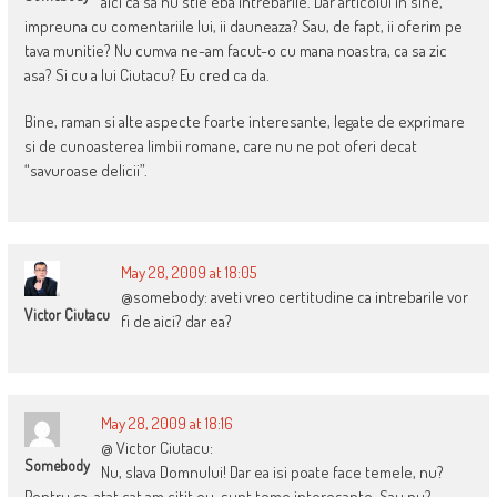
aici ca sa nu stie eba intrebarile. Dar articolul in sine,
impreuna cu comentariile lui, ii dauneaza? Sau, de fapt, ii oferim pe
tava munitie? Nu cumva ne-am facut-o cu mana noastra, ca sa zic
asa? Si cu a lui Ciutacu? Eu cred ca da.
Bine, raman si alte aspecte foarte interesante, legate de exprimare
si de cunoasterea limbii romane, care nu ne pot oferi decat
“savuroase delicii”.
May 28, 2009 at 18:05
@somebody: aveti vreo certitudine ca intrebarile vor
Victor Ciutacu
fi de aici? dar ea?
May 28, 2009 at 18:16
@ Victor Ciutacu:
Somebody
Nu, slava Domnului! Dar ea isi poate face temele, nu?
Pentru ca, atat cat am citit eu, sunt teme interesante. Sau nu?