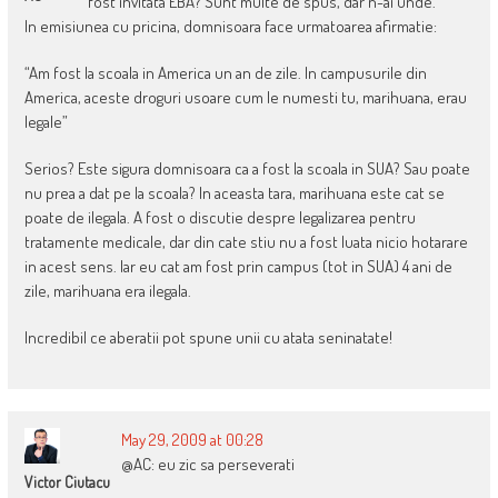
fost invitata EBA? Sunt multe de spus, dar n-ai unde.
In emisiunea cu pricina, domnisoara face urmatoarea afirmatie:
“Am fost la scoala in America un an de zile. In campusurile din
America, aceste droguri usoare cum le numesti tu, marihuana, erau
legale”
Serios? Este sigura domnisoara ca a fost la scoala in SUA? Sau poate
nu prea a dat pe la scoala? In aceasta tara, marihuana este cat se
poate de ilegala. A fost o discutie despre legalizarea pentru
tratamente medicale, dar din cate stiu nu a fost luata nicio hotarare
in acest sens. Iar eu cat am fost prin campus (tot in SUA) 4 ani de
zile, marihuana era ilegala.
Incredibil ce aberatii pot spune unii cu atata seninatate!
May 29, 2009 at 00:28
@AC: eu zic sa perseverati
Victor Ciutacu