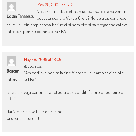
May 28, 2009 at 15:53
Victore, ti-a dat definitiv raspunsul daca va veni in
Costin Tanasescu
aceasta seara la Vorbe Grele? Nu de alta, dar vreau
sa-mi iau din timp cateva beri reci si seminte si sa pregatesc cateva
intrebari pentru domnisoara EBA!
May 28, 2009 at 16:05
@codeus,
Bogdan
“Am certitudinea ca la tine Victor nu s-a aranjat dinainte
interviul cu EBa.”
Iar eu am vaga banuiala ca totusi a pus conditii(“spre deosebire de
TRU”).
Dar Victor n’o va face de rusine.
Ci o va lasa pe ea:)