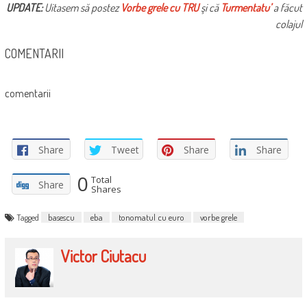
UPDATE:
Uitasem să postez
Vorbe grele cu TRU
şi că
Turmentatu’
a făcut
colajul
COMENTARII
comentarii
Share
Tweet
Share
Share
0
Total
Share
Shares
Tagged
basescu
eba
tonomatul cu euro
vorbe grele
Victor Ciutacu