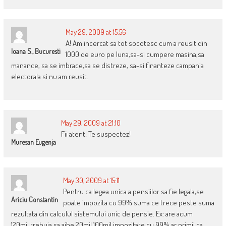
May 29, 2009 at 15:56
A! Am incercat sa tot socotesc cum a reusit din
Ioana S., Bucuresti
1000 de euro pe luna,sa-si cumpere masina,sa
manance, sa se imbrace,sa se distreze, sa-si finanteze campania
electorala si nu am reusit.
May 29, 2009 at 21:10
Fii atent! Te suspectez!
Muresan Eugenja
May 30, 2009 at 15:11
Pentru ca legea unica a pensiilor sa fie legala,se
Ariciu Constantin
poate impozita cu 99% suma ce trece peste suma
rezultata din calculul sistemului unic de pensie. Ex: are acum
120mil,trebuia sa aibe 20mil,100mil impozitate cu 99% ar primii ca