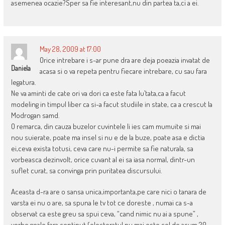
asemenea ocazie?Sper sa fie interesant,nu din partea ta,ci a ei.
May 28, 2009 at 17:00
Orice intrebare i s-ar pune dra are deja poeazia invatat de
Daniela
acasa si o va repeta pentru fiecare intrebare, cu sau fara
legatura.
Ne va aminti de cate ori va dori ca este fata lu’tata,ca a facut
modeling in timpul liber ca si-a facut studiile in state, ca a crescut la
Modrogan samd.
O remarca, din cauza buzelor cuvintele Ii ies cam mumuite si mai
nou suierate, poate ma insel si nu e de la buze, poate asa e dictia
ei,ceva exista totusi, ceva care nu-i permite sa fie naturala, sa
vorbeasca dezinvolt, orice cuvant al ei sa iasa normal, dintr-un
suflet curat, sa convinga prin puritatea discursului.
Aceasta d-ra are o sansa unica,importanta,pe care nici o tanara de
varsta ei nu o are, sa spuna le tv tot ce doreste , numai ca s-a
observat ca este greu sa spui ceva, “cand nimic nu ai a spune” ,
vorbe goale fara continut,(electoratul nu mai este cel de acum 20