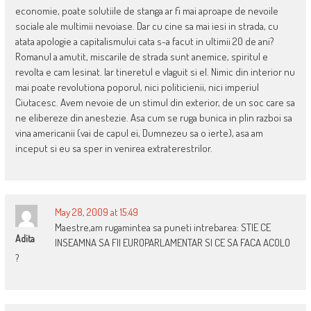
economie, poate solutiile de stanga ar fi mai aproape de nevoile
sociale ale multimii nevoiase. Dar cu cine sa mai iesi in strada, cu
atata apologie a capitalismului cata s-a facut in ultimii 20 de ani?
Romanul a amutit, miscarile de strada sunt anemice, spiritul e
revolta e cam lesinat. Iar tineretul e vlaguit si el. Nimic din interior nu
mai poate revolutiona poporul, nici politicienii, nici imperiul
Ciutacesc. Avem nevoie de un stimul din exterior, de un soc care sa
ne elibereze din anestezie. Asa cum se ruga bunica in plin razboi sa
vina americanii (vai de capul ei, Dumnezeu sa o ierte), asa am
inceput si eu sa sper in venirea extraterestrilor.
May 28, 2009 at 15:49
Maestre,am rugamintea sa puneti intrebarea: STIE CE
Adita
INSEAMNA SA FII EUROPARLAMENTAR SI CE SA FACA ACOLO
?