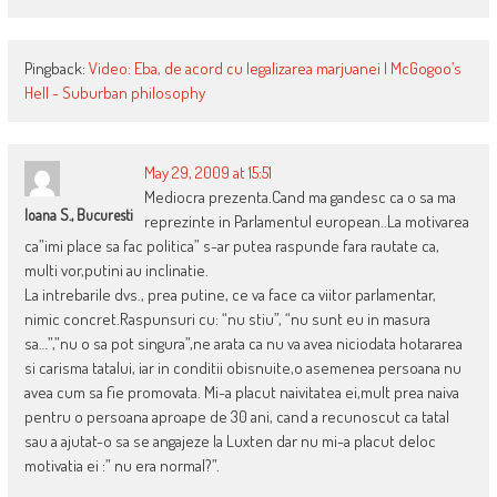
Pingback:
Video: Eba, de acord cu legalizarea marjuanei | McGogoo’s
Hell - Suburban philosophy
May 29, 2009 at 15:51
Mediocra prezenta.Cand ma gandesc ca o sa ma
Ioana S., Bucuresti
reprezinte in Parlamentul european..La motivarea
ca”imi place sa fac politica” s-ar putea raspunde fara rautate ca,
multi vor,putini au inclinatie.
La intrebarile dvs., prea putine, ce va face ca viitor parlamentar,
nimic concret.Raspunsuri cu: “nu stiu”, “nu sunt eu in masura
sa…”,”nu o sa pot singura”,ne arata ca nu va avea niciodata hotararea
si carisma tatalui, iar in conditii obisnuite,o asemenea persoana nu
avea cum sa fie promovata. Mi-a placut naivitatea ei,mult prea naiva
pentru o persoana aproape de 30 ani, cand a recunoscut ca tatal
sau a ajutat-o sa se angajeze la Luxten dar nu mi-a placut deloc
motivatia ei :” nu era normal?”.