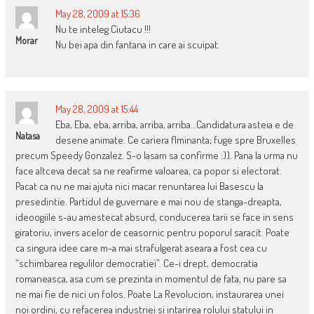
May 28, 2009 at 15:36
Nu te inteleg Ciutacu !!!
Morar
Nu bei apa din fantana in care ai scuipat.
May 28, 2009 at 15:44
Eba, Eba, eba, arriba, arriba, arriba…Candidatura asteia e de
Natasa
desene animate. Ce cariera flminanta; fuge spre Bruxelles
precum Speedy Gonzalez. S-o lasam sa confirme :)). Pana la urma nu
face altceva decat sa ne reafirme valoarea, ca popor si electorat.
Pacat ca nu ne mai ajuta nici macar renuntarea lui Basescu la
presedintie. Partidul de guvernare e mai nou de stanga-dreapta,
ideoogiile s-au amestecat absurd, conducerea tarii se face in sens
giratoriu, invers acelor de ceasornic pentru poporul saracit. Poate
ca singura idee care m-a mai strafulgerat aseara a fost cea cu
“schimbarea regulilor democratiei”. Ce-i drept, democratia
romaneasca, asa cum se prezinta in momentul de fata, nu pare sa
ne mai fie de nici un folos. Poate La Revolucion, instaurarea unei
noi ordini, cu refacerea industriei si intarirea rolului statului in