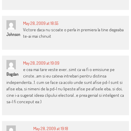
May 28, 2009 at 18:55
Victore daca nu scoate o perla in premiera la tine degeaba
Johnson
te-ai mai chinuit
May 28, 2009 at 19:09
e cea mai tare veste ever…simt ca va fi o emisiune pe
Bogdan
cinste…am si eu cateva intrebari pentru distinsa
independenta…1. cum se face ca acolo unde sunt afise pd-l sunt si
afise eba, si nimeni de la pd-l nu lipeste afise pe afisele eba, si doi,
cine i-a sugerat ideea clipului electoral…e prea genial si inteligent ca
sa-l fi conceput ea:)
May 28, 2009 at 19:18