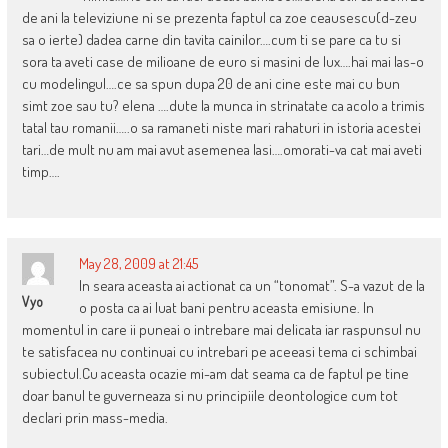
de ani la televiziune ni se prezenta faptul ca zoe ceausescu(d-zeu
sa o ierte) dadea carne din tavita cainilor….cum ti se pare ca tu si
sora ta aveti case de milioane de euro si masini de lux….hai mai las-o
cu modelingul….ce sa spun dupa 20 de ani cine este mai cu bun
simt zoe sau tu? elena ….dute la munca in strinatate ca acolo a trimis
tatal tau romanii…..o sa ramaneti niste mari rahaturi in istoria acestei
tari…de mult nu am mai avut asemenea lasi….omorati-va cat mai aveti
timp….
May 28, 2009 at 21:45
In seara aceasta ai actionat ca un “tonomat”. S-a vazut de la
Vyo
o posta ca ai luat bani pentru aceasta emisiune. In
momentul in care ii puneai o intrebare mai delicata iar raspunsul nu
te satisfacea nu continuai cu intrebari pe aceeasi tema ci schimbai
subiectul.Cu aceasta ocazie mi-am dat seama ca de faptul pe tine
doar banul te guverneaza si nu principiile deontologice cum tot
declari prin mass-media.