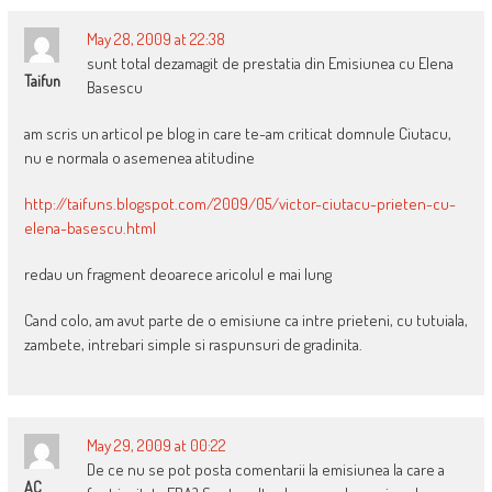
May 28, 2009 at 22:38
sunt total dezamagit de prestatia din Emisiunea cu Elena
Taifun
Basescu
am scris un articol pe blog in care te-am criticat domnule Ciutacu,
nu e normala o asemenea atitudine
http://taifuns.blogspot.com/2009/05/victor-ciutacu-prieten-cu-
elena-basescu.html
redau un fragment deoarece aricolul e mai lung
Cand colo, am avut parte de o emisiune ca intre prieteni, cu tutuiala,
zambete, intrebari simple si raspunsuri de gradinita.
May 29, 2009 at 00:22
De ce nu se pot posta comentarii la emisiunea la care a
AC