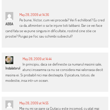
NAVIGATION
May 28, 2009 at 14:36
Pe bune, Victor, cum vei proceda? Vei fi echilibrat? Eu cred
ABBA
ca da, altminteri o sa te injure toti talibanii. Dar ce vei face
cand fata se va pune singura in dificultate, rostind cine stie ce
prostie? Pui gaz pe foc sau schimbi subiectul?
May 28, 2009 at 14:44
In principiu, daca se defineste ca numarul masinii sale,
Instalatorul
atunci inseamna ca nu se considera mai valoroasa decit
masina ei. Si probabil nici mai desteapta. O picatura, totusi, de
modestie, insa intr-un ocean.
May 28, 2009 at 14:55
Mie nu mi se pare ca Ciutacu este incomod, cu atat mai