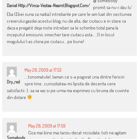
@ somebody
Daniel Http://vinca-Vestea-Neamt.blogspot.com/
promit sa nu-i dau lu’
Eba (Ebei suna ca naiba) intrebarile pe care le-am luat din sectiunea
creierului gazdei acestui blog; nu de alta, dar ciutacu e in stare ca
daca a pregatit deja niste intrebari sa le schimbe total pana la
inceputul emisiunii; smecher tare ciutacu asta… :)) in locul
mogulului l-as clona pe ciutacu… pe bune!
May 28, 2009 at 17:53
….tonomatule!, taman ce s-a pogorat una dintre fericiri
Dry_red
spre tine…curiozitatea-mi lipsita de decenta cere
satisfactii :)…sa va vaz si pe urma ma exprimez cu bruma de cuvinte
din dotare
May 28, 2009 at 17:59
Cica mai bine mai tarziu decat niciodata: toti ne agitam
Somebody