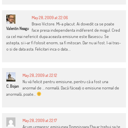
May 28, 2009 at 22:06
Bravo Victore. Mi-a placut. Ai dovedit ca se poate
Valentin Neagu
face presa independenta indiferent de mogul. Cred
ca cel mai nefericit dupa aceasta emisiune este Basescu. Se
astepta, si i-ar fi folosit enorm, sa fi mitocan. Dar nu ai fost. I-ai tras-
o si de data asta. Felicitari inca o data….
May 28, 2009 at 22:12
Nu vă felicit pentru emisiune, pentru că a fost una
C. Bojan
anormal de … normală. Dacă făceaţi o emisiune normal de
anormală, poate…
May 28, 2009 at 22:17
Acum urmaresc emisiunea.Domnisoara Eba ar trebui sa te