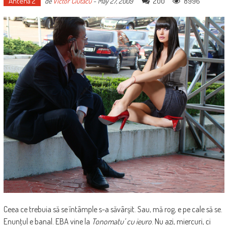
Antena 2
200
8996
de
Victor Ciutacu
-
May 27, 2009
Ceea ce trebuia să se întâmple s-a săvârşit. Sau, mă rog, e pe cale să se.
Enunţul e banal. EBA vine la
Tonomatu’ cu ieuro
. Nu azi, miercuri, ci