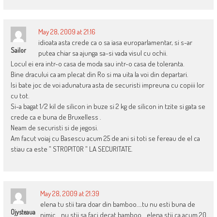
May 28, 2009 at 21:16
idioata asta crede ca o sa iasa europarlamentar, si s-ar
Sailor
putea chiar sa ajunga sa-si vada visul cu ochii.
Locul ei era intr-o casa de moda sau intr-o casa de toleranta.
Bine dracului ca am plecat din Ro si ma uita la voi din departari.
Isi bate joc de voi adunatura asta de securisti impreuna cu copiii lor
cu tot.
Si-a bagat 1/2 kil de silicon in buze si 2 kg de silicon in tzite si gata se
crede ca e buna de Bruxelless .
Neam de securisti si de jegosi.
Am facut voiaj cu Basescu acum 25 de ani si toti se fereau de el ca
stiau ca este ” STROPITOR ” LA SECURITATE.
May 28, 2009 at 21:39
elena tu stii tara doar din bamboo….tu nu esti buna de
Ojysteaua
nimic….nu stii sa faci decat bamboo….elena stii ca acum 20