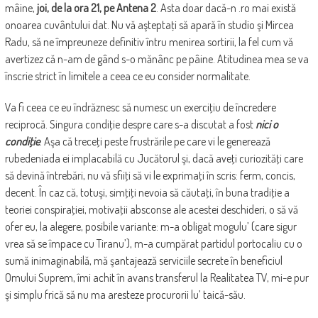
mâine,
joi, de la ora 21, pe Antena 2
. Asta doar dacă-n .ro mai există
onoarea cuvântului dat. Nu vă aşteptaţi să apară în studio şi Mircea
Radu, să ne împreuneze definitiv întru menirea sortirii, la fel cum vă
avertizez că n-am de gând s-o mănânc pe pâine. Atitudinea mea se va
înscrie strict în limitele a ceea ce eu consider normalitate.
Va fi ceea ce eu îndrăznesc să numesc un exerciţiu de încredere
reciprocă. Singura condiţie despre care s-a discutat a fost
nici o
condiţie
. Aşa că treceţi peste frustrările pe care vi le generează
rubedeniada ei implacabilă cu Jucătorul şi, dacă aveţi curiozităţi care
să devină întrebări, nu vă sfiiţi să vi le exprimaţi în scris: ferm, concis,
decent. În caz că, totuşi, simţiţi nevoia să căutaţi, în buna tradiţie a
teoriei conspiraţiei, motivaţii absconse ale acestei deschideri, o să vă
ofer eu, la alegere, posibile variante: m-a obligat mogulu’ (care sigur
vrea să se împace cu Tiranu’), m-a cumpărat partidul portocaliu cu o
sumă inimaginabilă, mă şantajează serviciile secrete în beneficiul
Omului Suprem, îmi achit în avans transferul la Realitatea TV, mi-e pur
şi simplu frică să nu ma aresteze procurorii lu’ taică-său.