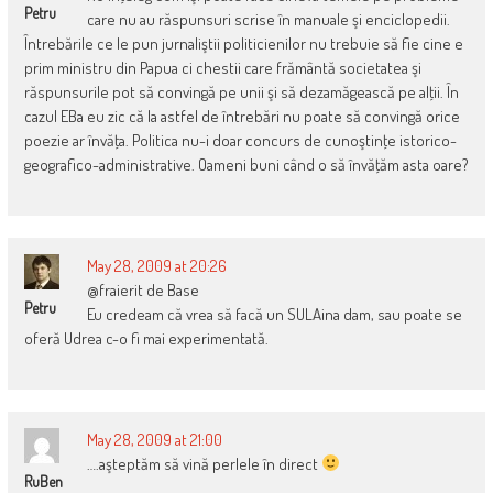
Petru
care nu au răspunsuri scrise în manuale şi enciclopedii.
Întrebările ce le pun jurnaliştii politicienilor nu trebuie să fie cine e
prim ministru din Papua ci chestii care frământă societatea şi
răspunsurile pot să convingă pe unii şi să dezamăgească pe alţii. În
cazul EBa eu zic că la astfel de întrebări nu poate să convingă orice
poezie ar învăţa. Politica nu-i doar concurs de cunoştinţe istorico-
geografico-administrative. Oameni buni când o să învăţăm asta oare?
May 28, 2009 at 20:26
@fraierit de Base
Petru
Eu credeam că vrea să facă un SULAina dam, sau poate se
oferă Udrea c-o fi mai experimentată.
May 28, 2009 at 21:00
….aşteptăm să vină perlele în direct
RuBen