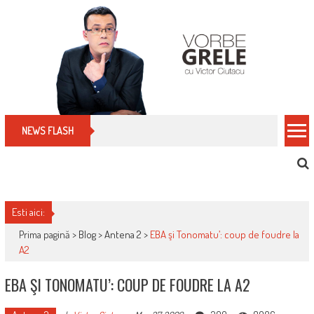
Skip
to
content
Cum îți schimbi, rapid, gratuit și eficient, furniz
NEWS FLASH
Esti aici:
Prima pagină >
Blog
>
Antena 2
>
EBA şi Tonomatu’: coup de foudre la
A2
EBA ŞI TONOMATU’: COUP DE FOUDRE LA A2