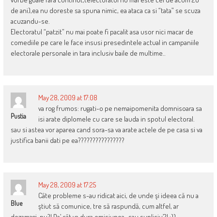
de ani),ea nu doreste sa spuna nimic, ea ataca ca si “tata” se scuza
acuzandu-se.
Electoratul “patzit” nu mai poate fi pacalit asa usor nici macar de
comediile pe care le face insusi presedintele actual in campaniile
electorale personale in tara inclusiv baile de multime..
May 28, 2009 at 17:08
va rog frumos: rugati-o pe nemaipomenita domnisoara sa
Pustia
isi arate diplomele cu care se lauda in spotul electoral.
sau si astea vor aparea cand sora-sa va arate actele de pe casa si va
justifica banii dati pe ea????????????????
May 28, 2009 at 17:25
Câte probleme s-au ridicat aici, de unde şi ideea că nu a
Blue
ştiut să comunice, tre să raspundă, cum altfel, ar
dezamagi, nu?! Da’ cât va dura emisiunea…sau supliciu’?! :))