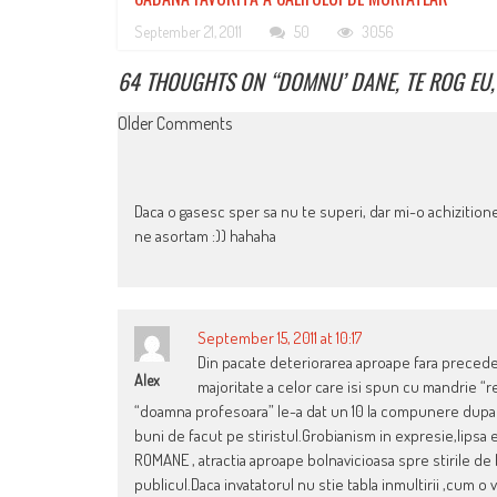
September 21, 2011
50
3056
64 THOUGHTS ON “
DOMNU’ DANE, TE ROG EU, Ţ
COMMENT
Older Comments
NAVIGATION
Daca o gasesc sper sa nu te superi, dar mi-o achizition
ne asortam :)) hahaha
September 15, 2011 at 10:17
Din pacate deteriorarea aproape fara precedent
Alex
majoritate a celor care isi spun cu mandrie “re
“doamna profesoara” le-a dat un 10 la compunere dupa ce 
buni de facut pe stiristul.Grobianism in expresie,lipsa
ROMANE , atractia aproape bolnavicioasa spre stirile de 
publicul.Daca invatatorul nu stie tabla inmultirii ,cum o v