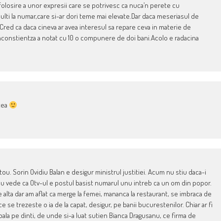
folosire a unor expresii care se potrivesc ca nuca’n perete cu
ulti la numar,care si-ar dori teme mai elevate.Dar daca meseriasul de
 Cred ca daca cineva ar avea interesul sa repare ceva in materie de
inconstientza a notat cu 10 o compunere de doi bani.Acolo e radacina
atea
tou. Sorin Ovidiu Balan e desigur ministrul justitiei. Acum nu stiu daca-i
e nu vede ca Otv-ul e postul basist numarul unu intreb ca un om din popor.
alta dar am aflat ca merge la femei, mananca la restaurant, se imbraca de
e se trezeste o ia de la capat, desigur, pe banii bucurestenilor. Chiar ar fi
la pe dinti, de unde si-a luat sutien Bianca Dragusanu, ce firma de