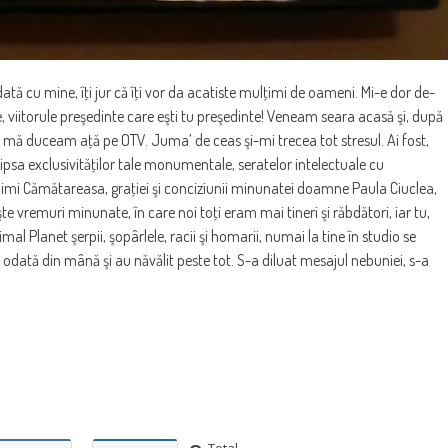
ată cu mine, îţi jur că îţi vor da acatiste mulţimi de oameni. Mi-e dor de-
 viitorule preşedinte care eşti tu preşedinte! Veneam seara acasă şi, după
 mă duceam aţă pe OTV. Juma’ de ceas şi-mi trecea tot stresul. Ai fost,
lipsa exclusivităţilor tale monumentale, seratelor intelectuale cu
-Mimi Cămătareasa, graţiei şi conciziunii minunatei doamne Paula Ciuclea,
te vremuri minunate, în care noi toţi eram mai tineri şi răbdători, iar tu,
 Planet şerpii, şopârlele, racii şi homarii, numai la tine în studio se
at odată din mână şi au năvălit peste tot. S-a diluat mesajul nebuniei, s-a