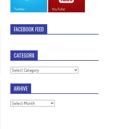
FACEBOOK FEED
CATEGORII
Categorii
ARHIVE
Arhive