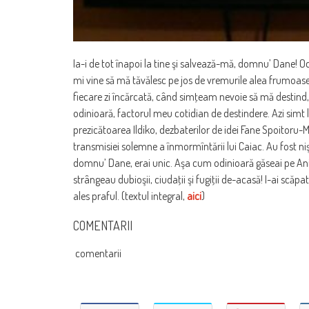
Ia-i de tot înapoi la tine şi salvează-mă, domnu’ Dane! Od
mi vine să mă tăvălesc pe jos de vremurile alea frumoase,
fiecare zi încărcată, când simţeam nevoie să mă destind,
odinioară, factorul meu cotidian de destindere. Azi simt 
prezicătoarea Ildiko, dezbaterilor de idei Fane Spoitoru
transmisiei solemne a înmormîntării lui Caiac. Au fost niş
domnu’ Dane, erai unic. Aşa cum odinioară găseai pe Animal
strângeau dubioşii, ciudaţii şi fugiţii de-acasă! I-ai scăp
ales praful. (textul integral,
aici
)
COMENTARII
comentarii