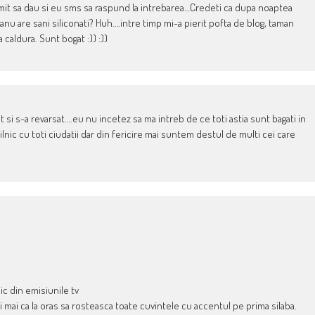
promit sa dau si eu sms sa raspund la intrebarea…Credeti ca dupa noaptea
anu are sani siliconati? Huh….intre timp mi-a pierit pofta de blog, taman
 caldura. Sunt bogat :)) :))
t si s-a revarsat….eu nu incetez sa ma intreb de ce toti astia sunt bagati in
lnic cu toti ciudatii dar din fericire mai suntem destul de multi cei care
ic din emisiunile tv
si mai ca la oras sa rosteasca toate cuvintele cu accentul pe prima silaba.