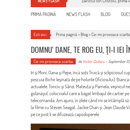
Ziaristul Ion Cristoiu, prima 
NEWS FLASH
PRIMA PAGINĂ
NEWS FLASH
BLOG
GUES
Esti aici:
Prima pagină >
Blog
>
Ce-mi provoaca scarb
DOMNU’ DANE, TE ROG EU, ŢI-I IEI 
Ce-mi provoaca scarba
de
Victor Ciutacu
-
September 13,
Iri şi Moni, Oana şi Pepe, încă soţii Truică şi sclipiciosu
pescuia Bichir leşinată de pe holurile Oficiosului), Bianca ş
actualele, Tonciu şi Sânzi, Mateuţa şi Pamela, veşnicul ne
golănaşul, colocvialul care a băgat limbajul de cartier pe 
telecomanda. Am ajuns, în zilele când mi se întâmplă să b
la filme cu Steven Seagal, Jackie Chan şi Jean Claude V
pe ce post li se difuzează capodoperele.