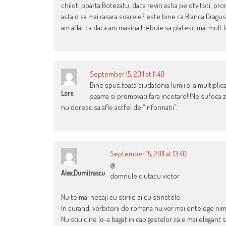
chiloti poarta Botezatu, daca revin astia pe otv toti, 
asta o sa mai rasara soarele? este bine ca Bianca Dragus
am aflat ca daca am masina trebuie sa platesc mai mult la
September 15, 2011 at 11:48
Bine spus,toata ciudatenia lumii s-a multiplica
Lore
seama si promovati fara incetare!!!Ne sufoca zi
nu doresc sa afle astfel de “informatii”.
September 15, 2011 at 13:40
@
Alex.dumitrascu
domnule ciutacu victor
Nu te mai necaji cu stirile si cu stiristele.
In curand, vorbitorii de romana nu vor mai ontelege nim
Nu stiu cine le-a bagat in cap gastelor ca e mai elegant 