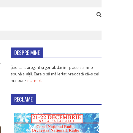
DESPRE MINE
4
Știu că-s arogant și genial, dar îmi place să mi-o
spună și alții. Oare o să mă iertați vreodată că-s cel
mai bun?
mai mult
RECLAME
,