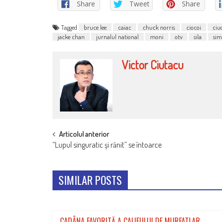
Share
Tweet
Share
Tagged
bruce lee
caiac
chuck norris
ciocoi
ciu
jacke chan
jurnalul national
moni
otv
sila
sim
Victor Ciutacu
POST
Articolul anterior
“Lupul singuratic şi rănit” se întoarce
NAVIGATION
SIMILAR POSTS
CADÂNA FAVORITĂ A CALIFULUI DE MURFATLAR