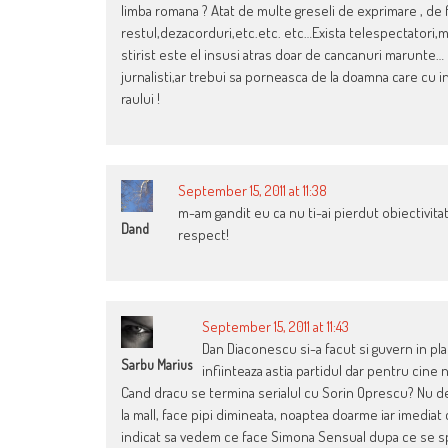
limba romana ? Atat de multe greseli de exprimare , de 
restul,dezacorduri,etc.etc. etc…Exista telespectatori,m
stirist este el insusi atras doar de cancanuri marunte…
jurnalisti,ar trebui sa porneasca de la doamna care cu 
raului !
September 15, 2011 at 11:38
m-am gandit eu ca nu ti-ai pierdut obiectivit
Dand
respect!
September 15, 2011 at 11:43
Dan Diaconescu si-a facut si guvern in pla
Sarbu Marius
infiinteaza astia partidul dar pentru cin
Cand dracu se termina serialul cu Sorin Oprescu? Nu de 
la mall, face pipi dimineata, noaptea doarme iar imediat c
indicat sa vedem ce face Simona Sensual dupa ce se spa