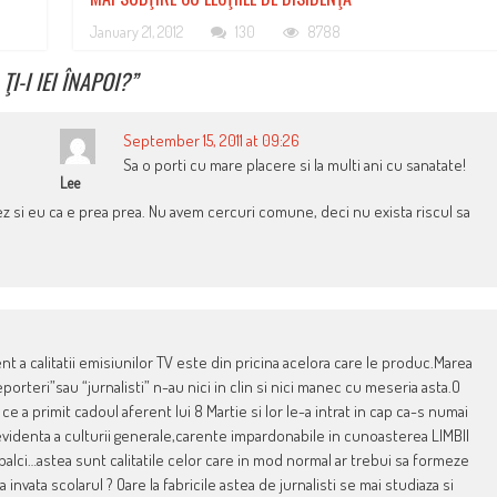
January 21, 2012
130
8788
I-I IEI ÎNAPOI?
”
September 15, 2011 at 09:26
Sa o porti cu mare placere si la multi ani cu sanatate!
Lee
ez si eu ca e prea prea. Nu avem cercuri comune, deci nu exista riscul sa
 a calitatii emisiunilor TV este din pricina acelora care le produc.Marea
porteri”sau “jurnalisti” n-au nici in clin si nici manec cu meseria asta.O
a primit cadoul aferent lui 8 Martie si lor le-a intrat in cap ca-s numai
 evidenta a culturii generale,carente impardonabile in cunoasterea LIMBII
balci…astea sunt calitatile celor care in mod normal ar trebui sa formeze
a invata scolarul ? Oare la fabricile astea de jurnalisti se mai studiaza si