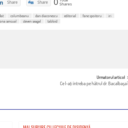
0
Total
Share
Share
Shares
dat
columbeanu
dan diaconescu
editorial
fane spoitoru
iri
ona sensual
steven seagal
tabloid
Urmatorul articol
Ce l-aţi întreba pe hâtrul dr. Bacalbaşa
MAI SUBŢIRE CU LECŢIILE DE DISIDENŢĂ