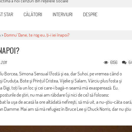
victimă a noi cenzuri din rețelele sociale
T STAR
CĂLĂTORII
INTERVIURI
DESPRE
a
>
Domnu’ Dane, te rog eu, ţi-i iei înapoi?
ÎNAPOI?
6156
6
 2011
l cuplu Borcea, Simona Sensual (fostă şi ea, dar Suhoi, pe vremea când o
i Cruduţa, Bote şi Prinţul Cristea, Vijelie şi Salam, Vărciu plus fosta şi
a Gigi, toţi la un loc şi cei care-i bagă-n seamă mă exasperează. Eu,
posturile de ştiri, nu mai am răbdare (şi nici de ce) să folosesc
at la uşa de acasă la ore altădată nefireşti, să mă uit, a nu-ştiu-câta oară
an Damme. Mai am să mă refugiez în Bruce Lee şi Chuck Norris, dar nu ştiu