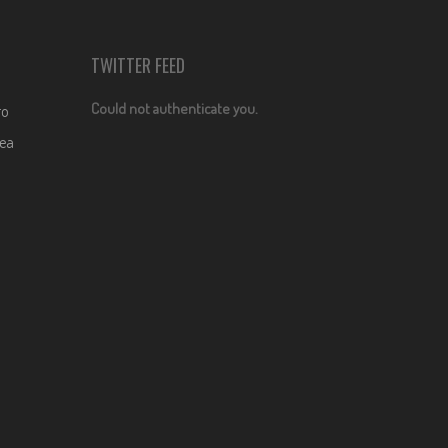
TWITTER FEED
Could not authenticate you.
ro
dea