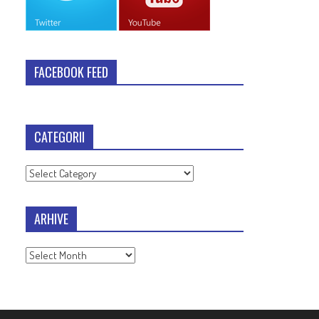
FACEBOOK FEED
CATEGORII
Categorii
ARHIVE
Arhive