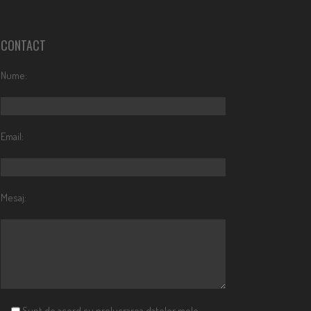
CONTACT
Nume:
Email:
Mesaj:
Sunt de acord cu prelucrarea datelor mele