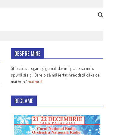
DESPRE MINE
Știu că-s arogant și genial, dar îmi place să mi-o
spună și alții. Oare o să mă iertați vreodată că-s cel
mai bun?
mai mult
3
RECLAME