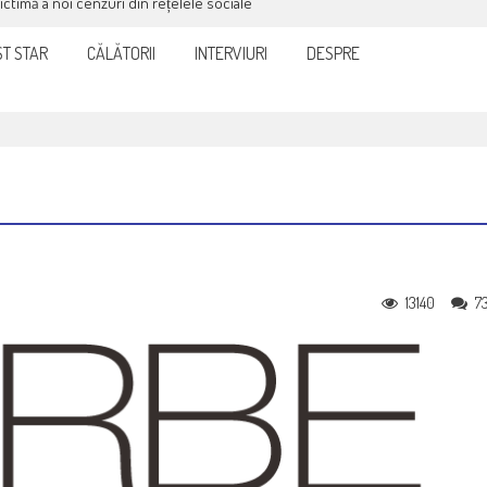
victimă a noi cenzuri din rețelele sociale
T STAR
CĂLĂTORII
INTERVIURI
DESPRE
13140
7