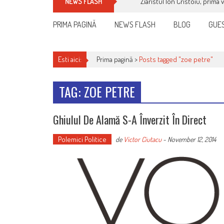
Ziaristul Ion Cristoiu, prima 
NEWS FLASH
PRIMA PAGINĂ
NEWS FLASH
BLOG
GUES
Esti aici:
Prima pagină >
Posts tagged "zoe petre"
TAG: ZOE PETRE
Ghiulul De Alamă S-A Înverzit În Direct
Polemici Politice
de
Victor Ciutacu
-
November 12, 2014