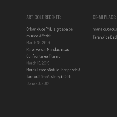
ARTICOLE RECENTE:
CE-MI PLACE:
Orban duce PNL la groapa pe
mana.ciutacu.
muzica #Rezist
Taranu’ de Ba
March 19, 2019
Rares versus Mandachi sau
Confruntarea Titanilor
March 15, 2019
Moroiul care bântuie liber pe sticlă.
Tare urât îmbătrânești, Cristi….
June 20, 2017