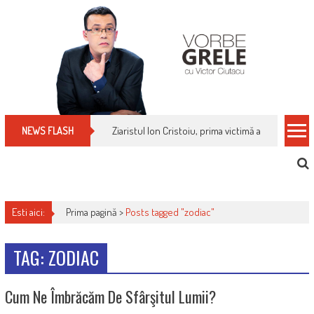
Skip
to
content
Ziaristul Ion Cristoiu, prima victimă a noi cenzuri 
NEWS FLASH
Esti aici:
Prima pagină >
Posts tagged "zodiac"
TAG: ZODIAC
Cum Ne Îmbrăcăm De Sfârşitul Lumii?