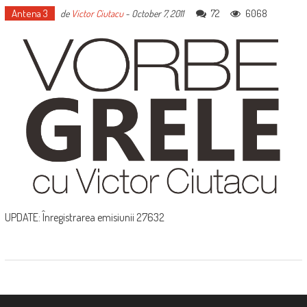
Antena 3
72
6068
de
Victor Ciutacu
-
October 7, 2011
UPDATE: Înregistrarea emisiunii 27632