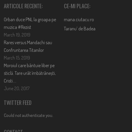
ARTICOLE RECENTE:
CE-MI PLACE:
Orban duce PNL la groapa pe
mana.ciutacu.ro
muzica #Rezist
Taranu’ de Badea
March 19, 2019
Rares versus Mandachi sau
Confruntarea Titanilor
March 15, 2019
Moroiul care bântuie liber pe
sticlă. Tare urât îmbătrânești,
Cristi….
June 20, 2017
TWITTER FEED
Could not authenticate you.