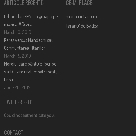
ARTICOLE RECENTE:
CE-MI PLACE:
Orban duce PNL la groapa pe
mana.ciutacu.ro
muzica #Rezist
Taranu’ de Badea
March 19, 2019
Rares versus Mandachi sau
Confruntarea Titanilor
March 15, 2019
Moroiul care bântuie liber pe
sticlă. Tare urât îmbătrânești,
Cristi….
June 20, 2017
TWITTER FEED
Could not authenticate you.
CONTACT