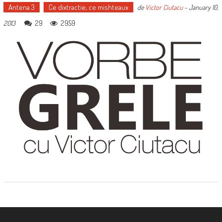
Antena 3
Ce dixtractie, ce mishteaux
de
Victor Ciutacu
-
January 10,
29
2959
2013