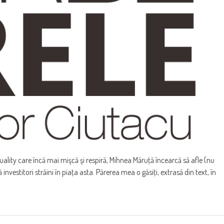
 quality care încă mai mişcă şi respiră, Mihnea Măruţă încearcă să afle (nu
investitori străini în piaţa asta. Părerea mea o găsiţi, extrasă din text, în