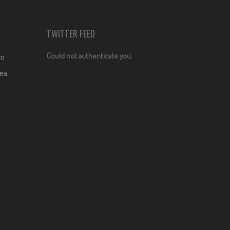
TWITTER FEED
Could not authenticate you.
ro
dea