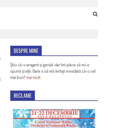
DESPRE MINE
Știu că-s arogant și genial, dar îmi place să mi-o
spună și alții. Oare o să mă iertați vreodată că-s cel
mai bun?
mai mult
3
RECLAME