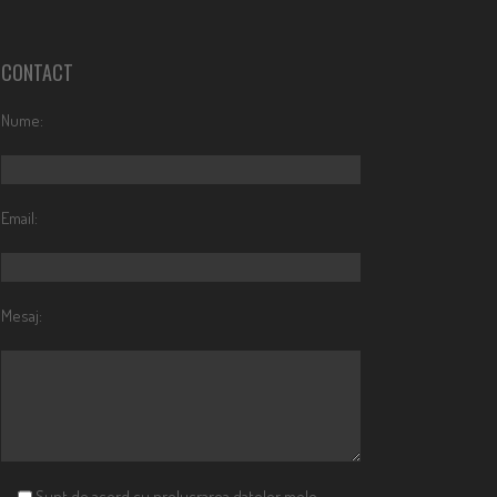
CONTACT
Nume:
Email:
Mesaj:
Sunt de acord cu prelucrarea datelor mele