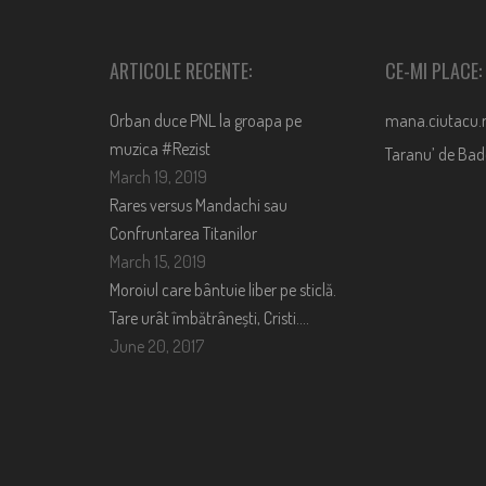
ARTICOLE RECENTE:
CE-MI PLACE:
Orban duce PNL la groapa pe
mana.ciutacu.
muzica #Rezist
Taranu’ de Ba
March 19, 2019
Rares versus Mandachi sau
Confruntarea Titanilor
March 15, 2019
Moroiul care bântuie liber pe sticlă.
Tare urât îmbătrânești, Cristi….
June 20, 2017