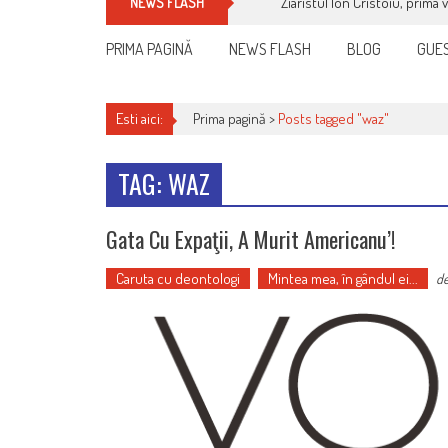
Ziaristul Ion Cristoiu, prima 
NEWS FLASH
PRIMA PAGINĂ
NEWS FLASH
BLOG
GUES
Esti aici:
Prima pagină >
Posts tagged "waz"
TAG: WAZ
Gata Cu Expaţii, A Murit Americanu’!
Caruta cu deontologi
Mintea mea, în gândul ei...
d