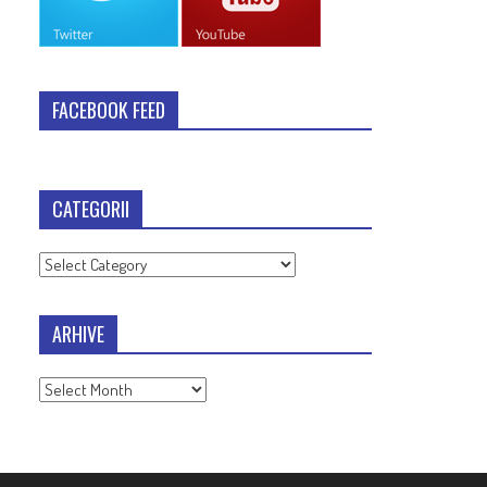
FACEBOOK FEED
CATEGORII
Categorii
ARHIVE
Arhive