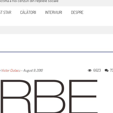
victimă a noi cenzuri din rețelele sociale
T STAR
CĂLĂTORII
INTERVIURI
DESPRE
6623
7
e
Victor Ciutacu
-
August 9, 2010