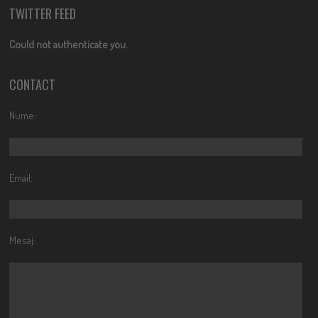
TWITTER FEED
Could not authenticate you.
CONTACT
Nume:
Email:
Mesaj: