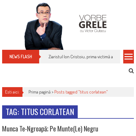
Skip
to
content
Ziaristul Ion Cristoiu, prima victimă a noi cenzuri 
NEWS FLASH
Esti aici:
Prima pagină >
Posts tagged "titus corlatean"
TAG: TITUS CORLATEAN
Munca Te-Ngroapă; Pe Munte(le) Negru