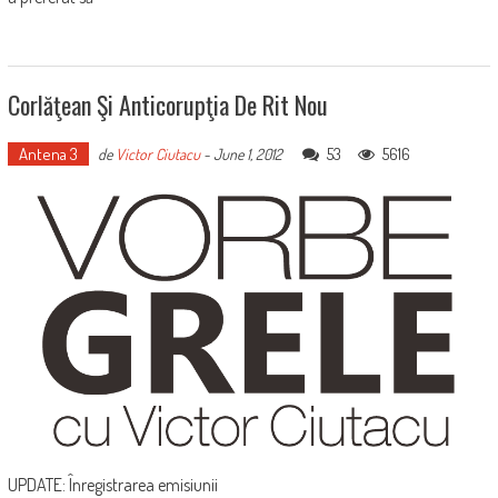
Corlăţean Şi Anticorupţia De Rit Nou
Antena 3
53
5616
de
Victor Ciutacu
-
June 1, 2012
UPDATE: Înregistrarea emisiunii