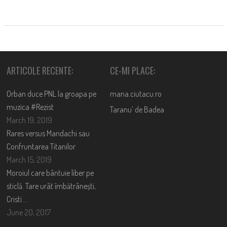
ARTICOLE RECENTE:
CE-MI PLACE:
Orban duce PNL la groapa pe
mana.ciutacu.ro
muzica #Rezist
Taranu’ de Badea
March 19, 2019
Rares versus Mandachi sau
Confruntarea Titanilor
March 15, 2019
Moroiul care bântuie liber pe
sticlă. Tare urât îmbătrânești,
Cristi….
June 20, 2017