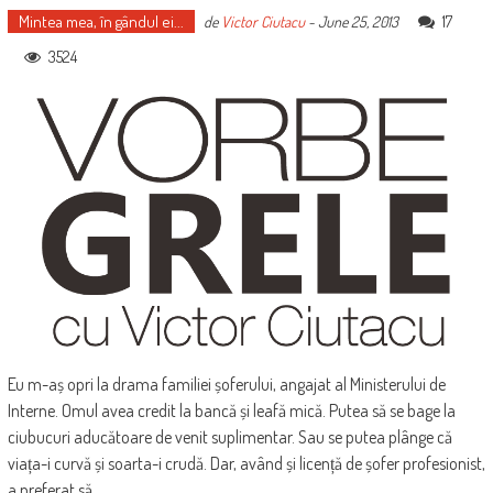
Mintea mea, în gândul ei...
17
de
Victor Ciutacu
-
June 25, 2013
3524
Eu m-aș opri la drama familiei șoferului, angajat al Ministerului de
Interne. Omul avea credit la bancă și leafă mică. Putea să se bage la
ciubucuri aducătoare de venit suplimentar. Sau se putea plânge că
viața-i curvă și soarta-i crudă. Dar, având și licență de șofer profesionist,
a preferat să