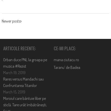
POSTS
Newer posts
NAVIGATION
ARTICOLE RECENTE:
CE-MI PLACE:
Orban duce PNL la groapa pe
mana.ciutacu.ro
muzica #Rezist
Taranu’ de Badea
March 19, 2019
Rares versus Mandachi sau
Confruntarea Titanilor
March 15, 2019
Moroiul care bântuie liber pe
sticlă. Tare urât îmbătrânești,