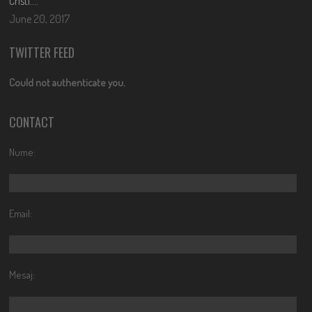
Cristi….
June 20, 2017
TWITTER FEED
Could not authenticate you.
CONTACT
Nume:
Email:
Mesaj: