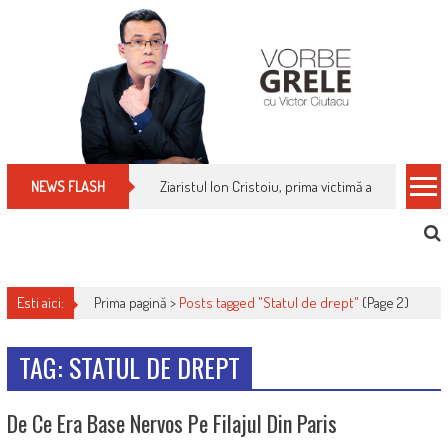
Skip
to
content
Ziaristul Ion Cristoiu, prima victimă a noi cenzuri 
NEWS FLASH
Esti aici:
Prima pagină >
Posts tagged "Statul de drept"
(Page 2)
TAG: STATUL DE DREPT
De Ce Era Base Nervos Pe Filajul Din Paris