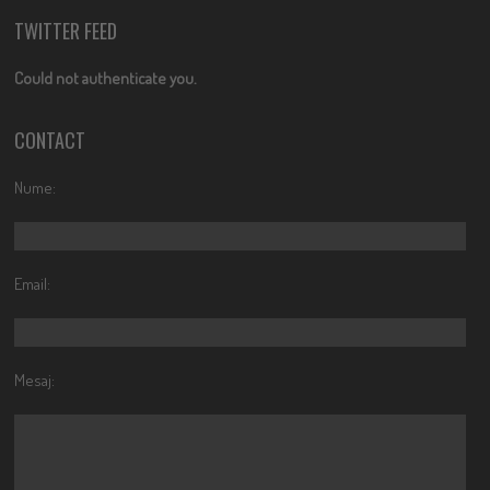
TWITTER FEED
Could not authenticate you.
CONTACT
Nume:
Email:
Mesaj: