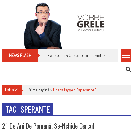
Skip
to
content
Ziaristul Ion Cristoiu, prima victimă a noi cenzuri 
NEWS FLASH
Esti aici:
Prima pagină >
Posts tagged "sperante"
TAG: SPERANTE
21 De Ani De Pomană. Se-Nchide Cercul