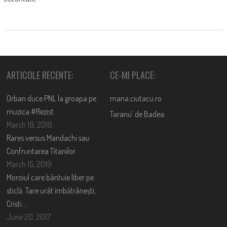
ARTICOLE RECENTE:
CE-MI PLACE:
Orban duce PNL la groapa pe
mana.ciutacu.ro
muzica #Rezist
Taranu’ de Badea
March 19, 2019
Rares versus Mandachi sau
Confruntarea Titanilor
March 15, 2019
Moroiul care bântuie liber pe
sticlă. Tare urât îmbătrânești,
Cristi….
June 20, 2017