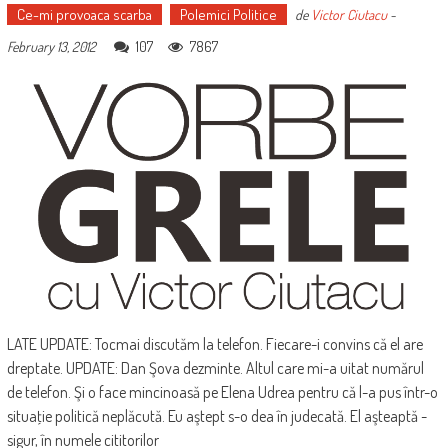
Ce-mi provoaca scarba
Polemici Politice
de
Victor Ciutacu
-
107
7867
February 13, 2012
LATE UPDATE: Tocmai discutăm la telefon. Fiecare-i convins că el are
dreptate. UPDATE: Dan Şova dezminte. Altul care mi-a uitat numărul
de telefon. Şi o face mincinoasă pe Elena Udrea pentru că l-a pus într-o
situaţie politică neplăcută. Eu aştept s-o dea în judecată. El aşteaptă -
sigur, în numele cititorilor