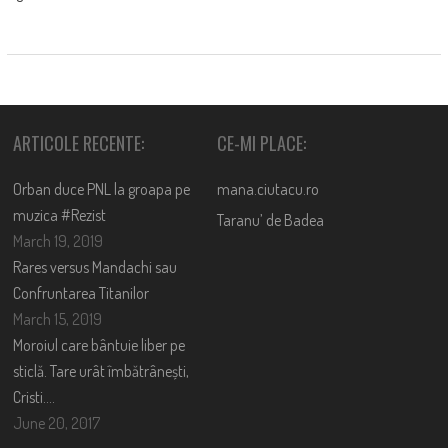
ARTICOLE RECENTE:
CE-MI PLACE:
Orban duce PNL la groapa pe
mana.ciutacu.ro
muzica #Rezist
Taranu’ de Badea
March 19, 2019
Rares versus Mandachi sau
Confruntarea Titanilor
March 15, 2019
Moroiul care bântuie liber pe
sticlă. Tare urât îmbătrânești,
Cristi….
June 20, 2017