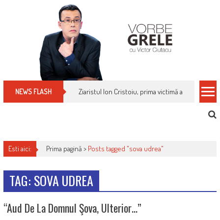
Skip
to
content
Ziaristul Ion Cristoiu, prima victimă a noi cenzuri 
NEWS FLASH
Esti aici:
Prima pagină >
Posts tagged "sova udrea"
TAG: SOVA UDREA
“Aud De La Domnul Şova, Ulterior…”