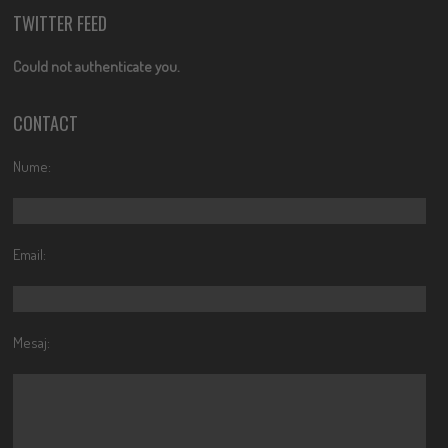
TWITTER FEED
Could not authenticate you.
CONTACT
Nume:
Email:
Mesaj: