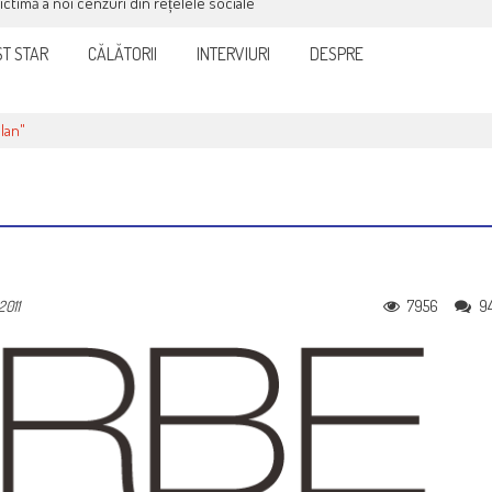
victimă a noi cenzuri din rețelele sociale
T STAR
CĂLĂTORII
INTERVIURI
DESPRE
lan"
7956
9
2011