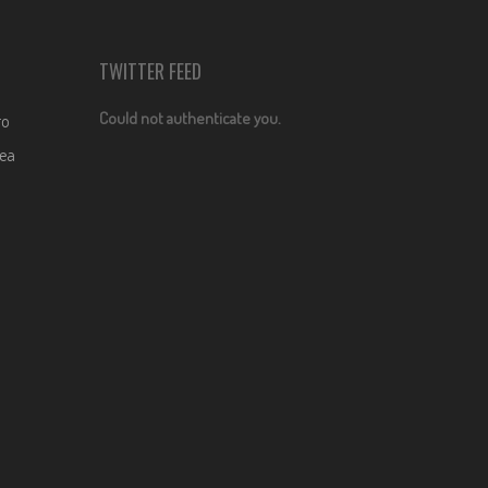
TWITTER FEED
Could not authenticate you.
ro
dea