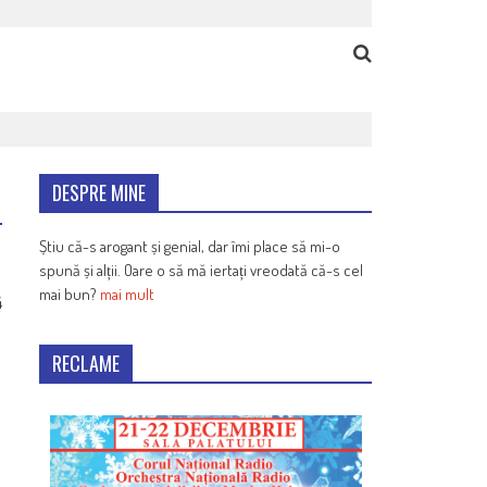
DESPRE MINE
Știu că-s arogant și genial, dar îmi place să mi-o
spună și alții. Oare o să mă iertați vreodată că-s cel
mai bun?
mai mult
4
RECLAME