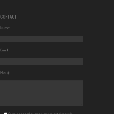
CONTACT
Nume:
Email:
Mesaj:
Sunt de acord cu prelucrarea datelor mele