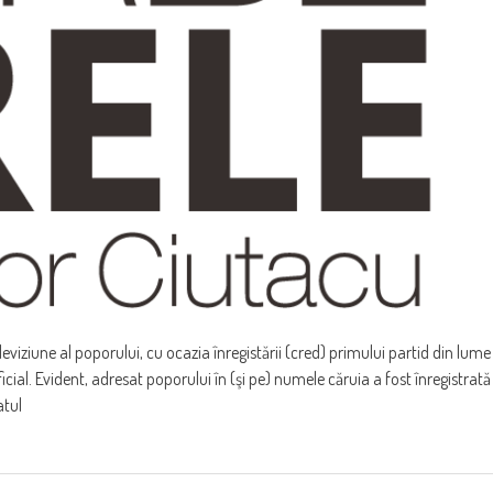
eviziune al poporului, cu ocazia înregistării (cred) primului partid din lume
cial. Evident, adresat poporului în (şi pe) numele căruia a fost înregistrată
atul