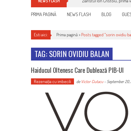
Ziaristul Ion Cristoiu, prima 
NEWS FLASH
PRIMA PAGINĂ
NEWS FLASH
BLOG
GUES
Esti aici:
Prima pagină >
Posts tagged "sorin ovidiu ba
TAG: SORIN OVIDIU BALAN
Haiducul Oltenesc Care Dublează PIB-Ul
Rezervaţia cu imbecili
de
Victor Ciutacu
-
September 20, 