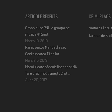
ARTICOLE RECENTE:
CE-MI PLACE:
Orban duce PNL la groapa pe
mana.ciutacu.
muzica #Rezist
Taranu’ de Ba
March 19, 2019
Rares versus Mandachi sau
Confruntarea Titanilor
March 15, 2019
Moroiul care bântuie liber pe sticlă.
Tare urât îmbătrânești, Cristi….
June 20, 2017