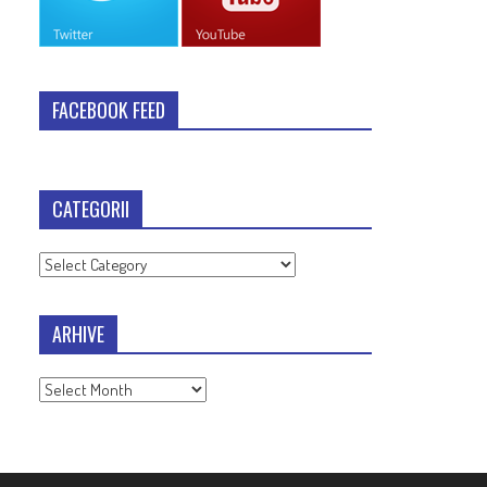
FACEBOOK FEED
CATEGORII
Categorii
ARHIVE
Arhive