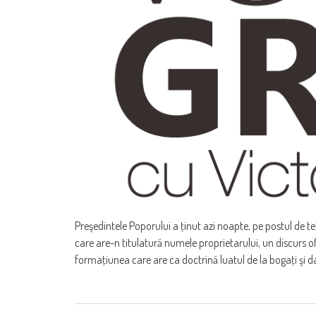
Preşedintele Poporului a ţinut azi noapte, pe postul de tel
care are-n titulatură numele proprietarului, un discurs ofi
formaţiunea care are ca doctrină luatul de la bogaţi şi d