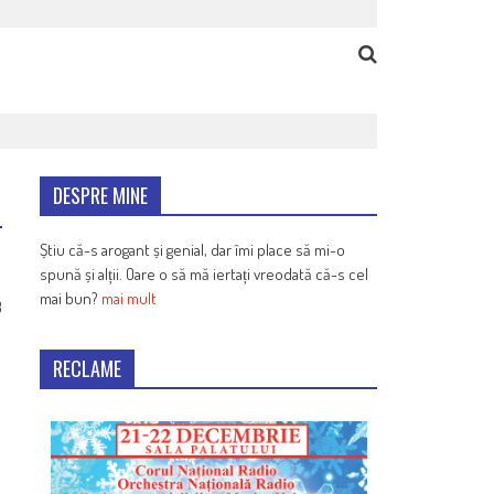
DESPRE MINE
Știu că-s arogant și genial, dar îmi place să mi-o
spună și alții. Oare o să mă iertați vreodată că-s cel
mai bun?
mai mult
8
RECLAME