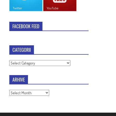
FACEBOOK FEED
CATEGORII
Categorii
ARHIVE
Arhive