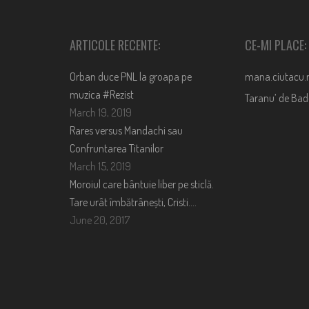
ARTICOLE RECENTE:
CE-MI PLACE:
Orban duce PNL la groapa pe
mana.ciutacu.
muzica #Rezist
Taranu’ de Ba
March 19, 2019
Rares versus Mandachi sau
Confruntarea Titanilor
March 15, 2019
Moroiul care bântuie liber pe sticlă.
Tare urât îmbătrânești, Cristi….
June 20, 2017