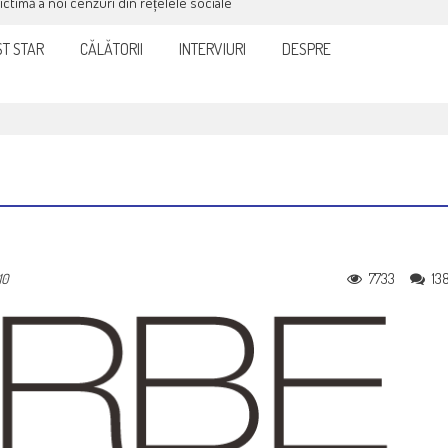
victimă a noi cenzuri din rețelele sociale
T STAR
CĂLĂTORII
INTERVIURI
DESPRE
7733
13
10