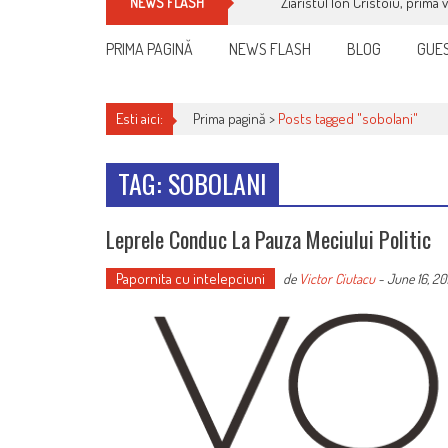
Ziaristul Ion Cristoiu, prima 
NEWS FLASH
PRIMA PAGINĂ
NEWS FLASH
BLOG
GUES
Esti aici:
Prima pagină >
Posts tagged "sobolani"
TAG: SOBOLANI
Leprele Conduc La Pauza Meciului Politic
Papornita cu intelepciuni
de
Victor Ciutacu
-
June 16, 20