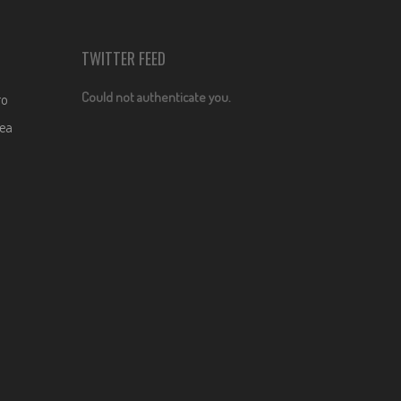
TWITTER FEED
Could not authenticate you.
ro
dea