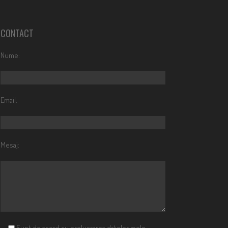
CONTACT
Nume:
Email:
Mesaj:
Sunt de acord cu prelucrarea datelor mele