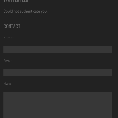
Could not authenticate you.
CONTACT
Nume:
Email:
Mesaj: