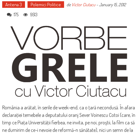
Antena 3
Polemici Politice
de
Victor Ciutacu
-
January 15, 2012
175
9513
România a arătat, în serile de week-end, ca o ţară necondusă. În afara
declaraţiei temebele a deputatului oranj Sever Voinescu Cotoi (care, în
timp ce Piaţa Universităţii fierbea, ne invita, pe noi, proştii, la film ca să
ne dumirim de ce-i nevoie de reformă-n sănătate), nici un semn de la