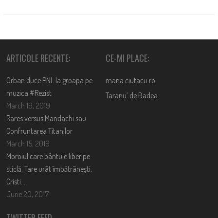
ARTICOLE RECENTE:
CE-MI PLACE:
Orban duce PNL la groapa pe
mana.ciutacu.ro
muzica #Rezist
Taranu’ de Badea
March 19, 2019
Rares versus Mandachi sau
Confruntarea Titanilor
March 15, 2019
Moroiul care bântuie liber pe
sticlă. Tare urât îmbătrânești,
Cristi….
June 20, 2017
TWITTER FEED