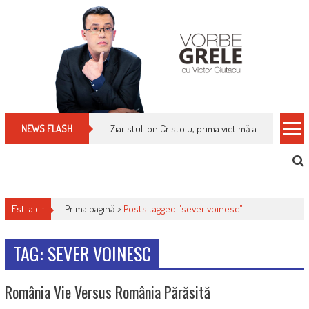
Skip
to
content
Ziaristul Ion Cristoiu, prima victimă a noi cenzuri 
NEWS FLASH
Esti aici:
Prima pagină >
Posts tagged "sever voinesc"
TAG: SEVER VOINESC
România Vie Versus România Părăsită