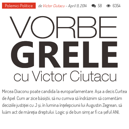
Polemici Politice
58
6354
de
Victor Ciutacu
-
April 9, 2014
Mircea Diaconu poate candida la europarlamentare. Așa a decis Curtea
de Apel. Cum ar zice băsiștii, să nu cumva să îndrăznim să comentăm
deciziile justiției cu J și, în lumina înțelepciunii lui Augustin Zegrean, să
luăm act de măreția dreptului. Logic și de bun simț ar fi ca șeful ANI,