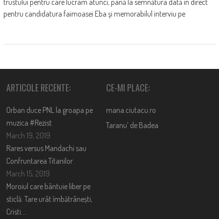
trustului pentru care lucram atunci, până la semnătura dată în direct
pentru candidatura faimoasei Eba şi memorabilul interviu pe
ARTICOLE RECENTE:
CE-MI PLACE:
Orban duce PNL la groapa pe
mana.ciutacu.ro
muzica #Rezist
Taranu’ de Badea
March 19, 2019
Rares versus Mandachi sau
Confruntarea Titanilor
March 15, 2019
Moroiul care bântuie liber pe
sticlă. Tare urât îmbătrânești,
Cristi….