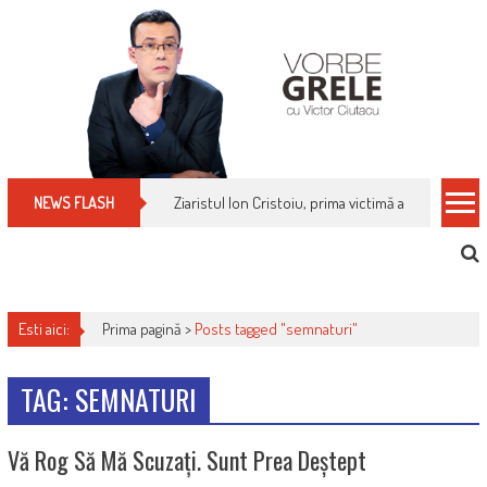
Skip
to
content
Ziaristul Ion Cristoiu, prima victimă a noi cenzuri 
NEWS FLASH
Esti aici:
Prima pagină >
Posts tagged "semnaturi"
TAG: SEMNATURI
Vă Rog Să Mă Scuzați. Sunt Prea Deștept