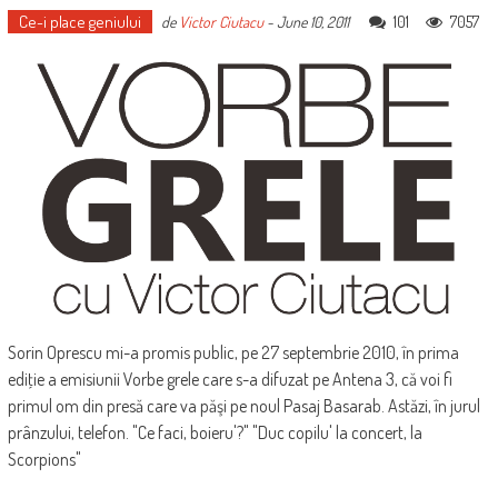
Ce-i place geniului
101
7057
de
Victor Ciutacu
-
June 10, 2011
Sorin Oprescu mi-a promis public, pe 27 septembrie 2010, în prima
ediţie a emisiunii Vorbe grele care s-a difuzat pe Antena 3, că voi fi
primul om din presă care va păşi pe noul Pasaj Basarab. Astăzi, în jurul
prânzului, telefon. "Ce faci, boieru'?" "Duc copilu' la concert, la
Scorpions"