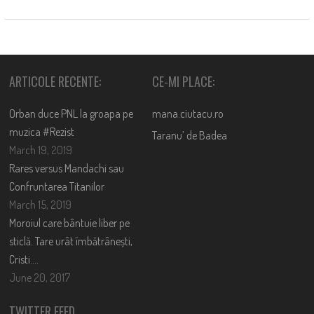
ARTICOLE RECENTE:
CE-MI PLACE:
Orban duce PNL la groapa pe
mana.ciutacu.ro
muzica #Rezist
Taranu’ de Badea
March 19, 2019
Rares versus Mandachi sau
Confruntarea Titanilor
March 15, 2019
Moroiul care bântuie liber pe
sticlă. Tare urât îmbătrânești,
Cristi….
June 20, 2017
TWITTER FEED