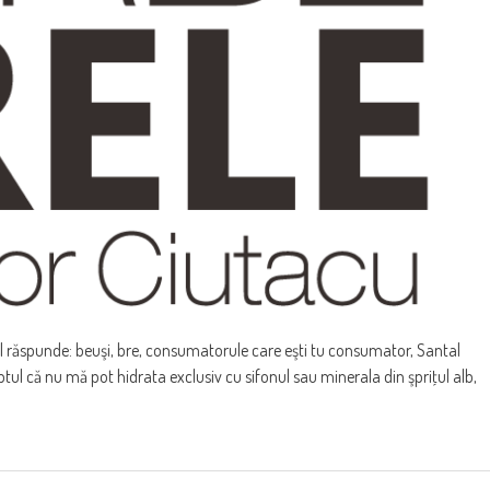
tul răspunde: beuşi, bre, consumatorule care eşti tu consumator, Santal
ptul că nu mă pot hidrata exclusiv cu sifonul sau minerala din şpriţul alb,