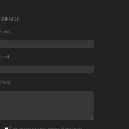
CONTACT
Nume:
Email:
Mesaj:
Sunt de acord cu prelucrarea datelor mele