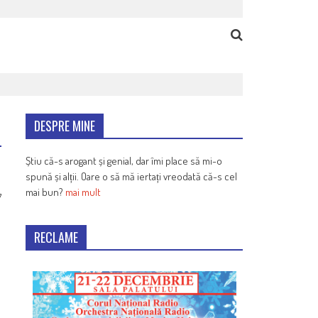
DESPRE MINE
Știu că-s arogant și genial, dar îmi place să mi-o
spună și alții. Oare o să mă iertați vreodată că-s cel
mai bun?
mai mult
7
RECLAME