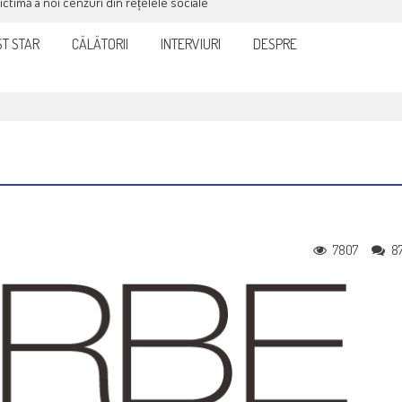
victimă a noi cenzuri din rețelele sociale
T STAR
CĂLĂTORII
INTERVIURI
DESPRE
7807
8