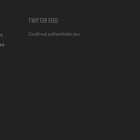
TWITTER FEED
Could not authenticate you.
ro
dea