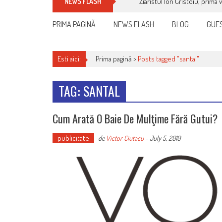
Ziaristul Ion Cristoiu, prima 
NEWS FLASH
PRIMA PAGINĂ
NEWS FLASH
BLOG
GUES
Esti aici:
Prima pagină >
Posts tagged "santal"
TAG: SANTAL
Cum Arată O Baie De Mulţime Fără Gutui?
publicitate
de
Victor Ciutacu
-
July 5, 2010