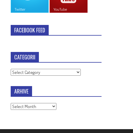
FACEBOOK FEED
CATEGORII
Categorii
ARHIVE
Arhive