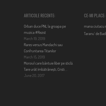
ARTICOLE RECENTE:
CE-MI PLACE:
Orban duce PNL la groapa pe
mana.ciutacu.
muzica #Rezist
Taranu’ de Ba
March 19, 2019
Rares versus Mandachi sau
Confruntarea Titanilor
March 15, 2019
Moroiul care bântuie liber pe sticlă.
Tare urât îmbătrânești, Cristi….
June 20, 2017