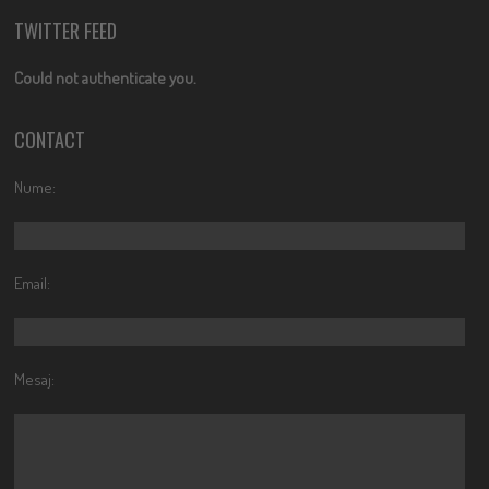
TWITTER FEED
Could not authenticate you.
CONTACT
Nume:
Email:
Mesaj: