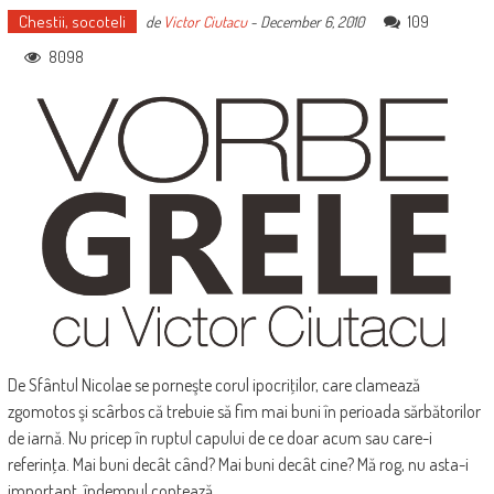
Chestii, socoteli
109
de
Victor Ciutacu
-
December 6, 2010
8098
De Sfântul Nicolae se porneşte corul ipocriţilor, care clamează
zgomotos şi scârbos că trebuie să fim mai buni în perioada sărbătorilor
de iarnă. Nu pricep în ruptul capului de ce doar acum sau care-i
referinţa. Mai buni decât când? Mai buni decât cine? Mă rog, nu asta-i
important, îndemnul contează.