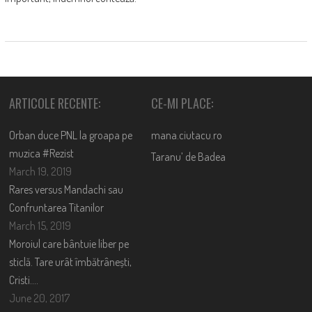
ARTICOLE RECENTE:
CE-MI PLACE:
Orban duce PNL la groapa pe
mana.ciutacu.ro
muzica #Rezist
Taranu’ de Badea
March 19, 2019
Rares versus Mandachi sau
Confruntarea Titanilor
March 15, 2019
Moroiul care bântuie liber pe
sticlă. Tare urât îmbătrânești,
Cristi….
June 20, 2017