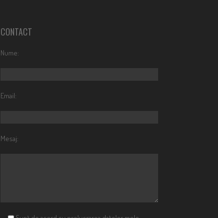
CONTACT
Nume:
Email:
Mesaj:
Sunt de acord cu prelucrarea datelor mele