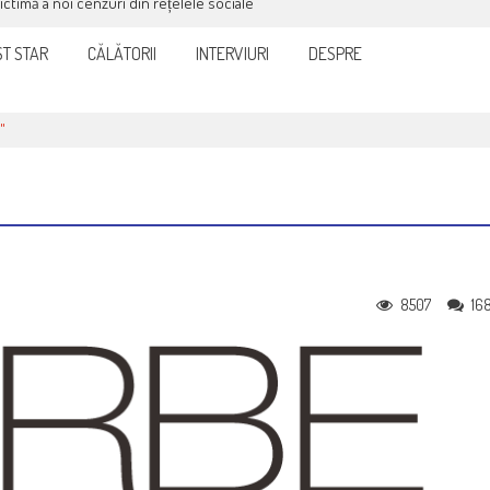
victimă a noi cenzuri din rețelele sociale
T STAR
CĂLĂTORII
INTERVIURI
DESPRE
"
8507
16