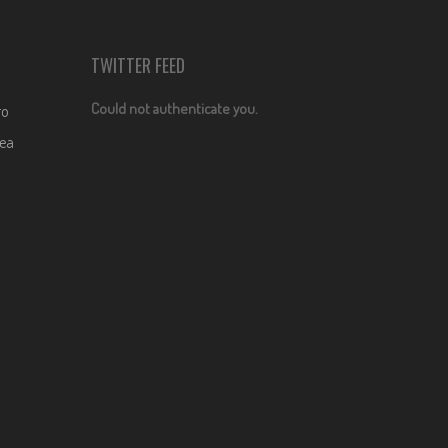
TWITTER FEED
Could not authenticate you.
ro
dea