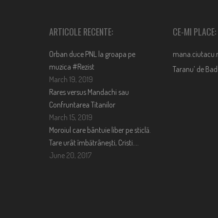
ARTICOLE RECENTE:
CE-MI PLACE:
Orban duce PNL la groapa pe
mana.ciutacu.
muzica #Rezist
Taranu’ de Ba
March 19, 2019
Rares versus Mandachi sau
Confruntarea Titanilor
March 15, 2019
Moroiul care bântuie liber pe sticlă.
Tare urât îmbătrânești, Cristi….
June 20, 2017