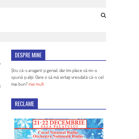
DESPRE MINE
Știu că-s arogant și genial, dar îmi place să mi-o
spună și alții. Oare o să mă iertați vreodată că-s cel
mai bun?
mai mult
8
RECLAME