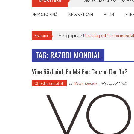
Ziaristul Ion Cristoiu, prima 
NEWS FLASH
PRIMA PAGINĂ
NEWS FLASH
BLOG
GUES
Esti aici:
Prima pagină >
Posts tagged "razboi mondial
TAG: RAZBOI MONDIAL
Vine Războiul. Eu Mă Fac Cenzor. Dar Tu?
Chestii, socoteli
de
Victor Ciutacu
-
February 23, 2011