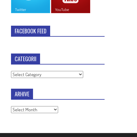
FACEBOOK FEED
CATEGORII
Categorii
ARHIVE
Arhive