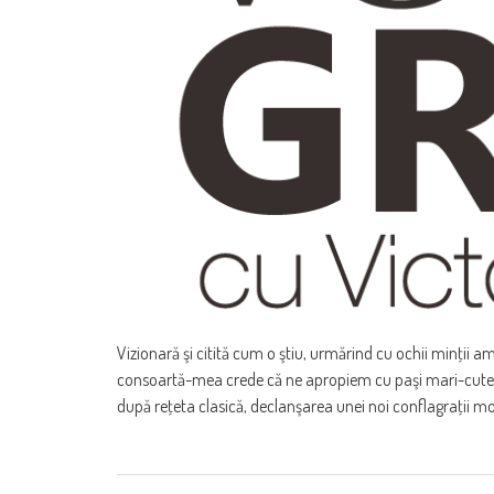
Vizionară şi citită cum o ştiu, urmărind cu ochii minţii a
consoartă-mea crede că ne apropiem cu paşi mari-cuteză
după reţeta clasică, declanşarea unei noi conflagraţii mo