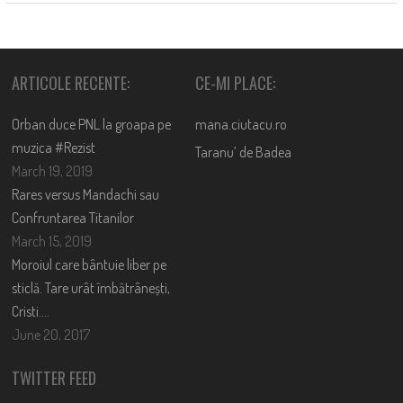
ARTICOLE RECENTE:
CE-MI PLACE:
Orban duce PNL la groapa pe
mana.ciutacu.ro
muzica #Rezist
Taranu’ de Badea
March 19, 2019
Rares versus Mandachi sau
Confruntarea Titanilor
March 15, 2019
Moroiul care bântuie liber pe
sticlă. Tare urât îmbătrânești,
Cristi….
June 20, 2017
TWITTER FEED