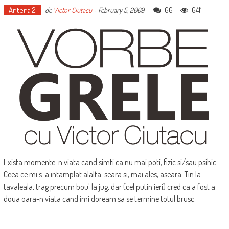
Antena 2
66
6411
de
Victor Ciutacu
-
February 5, 2009
Exista momente-n viata cand simti ca nu mai poti; fizic si/sau psihic.
Ceea ce mi s-a intamplat alalta-seara si, mai ales, aseara. Tin la
tavaleala, trag precum bou' la jug, dar (cel putin ieri) cred ca a fost a
doua oara-n viata cand imi doream sa se termine totul brusc.