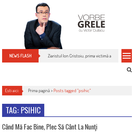
Skip
to
content
Ziaristul Ion Cristoiu, prima victimă a noi cenzuri 
NEWS FLASH
Esti aici:
Prima pagină >
Posts tagged "psihic"
TAG: PSIHIC
Când Mă Fac Bine, Plec Să Cânt La Nunţi