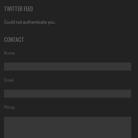
TWITTER FEED
Could not authenticate you.
CONTACT
Nume:
Email:
Mesaj: