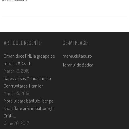
ARTICOLE RECENTE:
CE-MI PLACE:
Orban duce PNL la groapa pe
mana.ciutacu.ro
muzica #Rezist
Taranu’ de Badea
March 19, 2019
Rares versus Mandachi sau
Confruntarea Titanilor
March 15, 2019
Moroiul care bântuie liber pe
sticlă. Tare urât îmbătrânești,
Cristi….
June 20, 2017