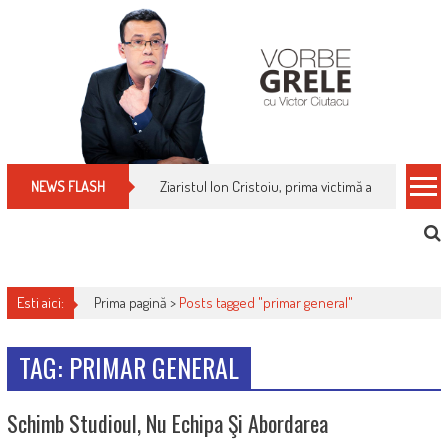
Skip
to
content
Ziaristul Ion Cristoiu, prima victimă a noi cenzuri 
NEWS FLASH
Esti aici:
Prima pagină >
Posts tagged "primar general"
TAG: PRIMAR GENERAL
Schimb Studioul, Nu Echipa Şi Abordarea