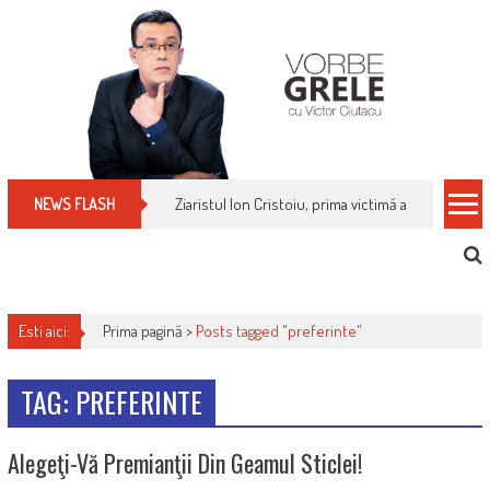
Skip
to
content
Ziaristul Ion Cristoiu, prima victimă a noi cenzuri 
NEWS FLASH
Esti aici:
Prima pagină >
Posts tagged "preferinte"
TAG: PREFERINTE
Alegeţi-Vă Premianţii Din Geamul Sticlei!