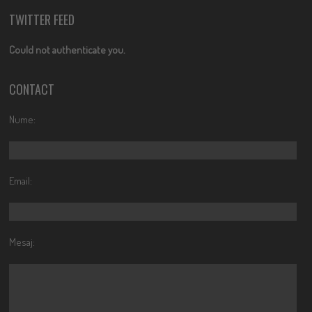
TWITTER FEED
Could not authenticate you.
CONTACT
Nume:
Email:
Mesaj: