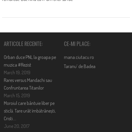
ARTICOLE RECENTE:
CE-MI PLACE:
Orban duce PNL la groapa pe
mana.ciutacu.ro
muzica #Rezist
Taranu’ de Badea
March 19, 2019
Rares versus Mandachi sau
Confruntarea Titanilor
March 15, 2019
Moroiul care bântuie liber pe
sticlă. Tare urât îmbătrânești,
Cristi….
June 20, 2017