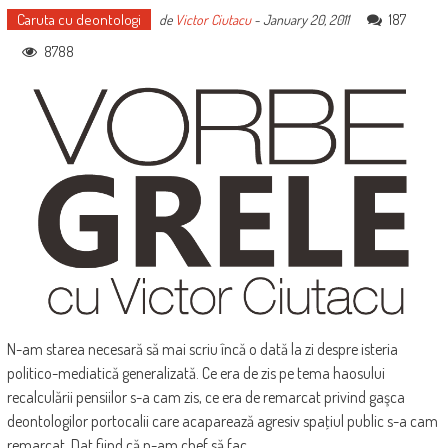
Caruta cu deontologi
187
de
Victor Ciutacu
-
January 20, 2011
8788
N-am starea necesară să mai scriu încă o dată la zi despre isteria
politico-mediatică generalizată. Ce era de zis pe tema haosului
recalculării pensiilor s-a cam zis, ce era de remarcat privind gaşca
deontologilor portocalii care acaparează agresiv spaţiul public s-a cam
remarcat. Dat fiind că n-am chef să fac