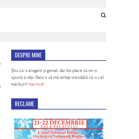
DESPRE MINE
Știu că-s arogant și genial, dar îmi place să mi-o
spună și alții. Oare o să mă iertați vreodată că-s cel
mai bun?
mai mult
9
RECLAME