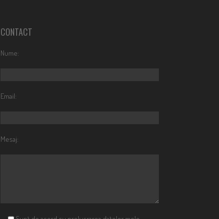
CONTACT
Nume:
Email:
Mesaj:
Sunt de acord cu prelucrarea datelor mele