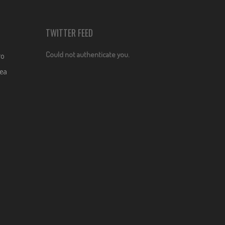
TWITTER FEED
Could not authenticate you.
ro
dea