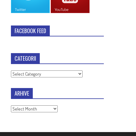
FACEBOOK FEED
CATEGORII
Categorii
ARHIVE
Arhive