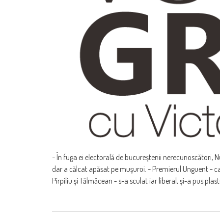
- În fuga ei electorală de bucureştenii nerecunoscători, 
dar a călcat apăsat pe muşuroi. - Premierul Unguent - ca
Pirpiliu şi Tălmăcean - s-a sculat iar liberal, şi-a pus plast