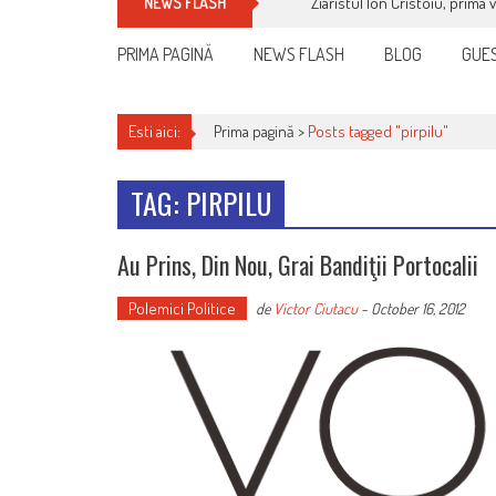
Ziaristul Ion Cristoiu, prima 
NEWS FLASH
PRIMA PAGINĂ
NEWS FLASH
BLOG
GUES
Esti aici:
Prima pagină >
Posts tagged "pirpilu"
TAG: PIRPILU
Au Prins, Din Nou, Grai Bandiţii Portocalii
Polemici Politice
de
Victor Ciutacu
-
October 16, 2012