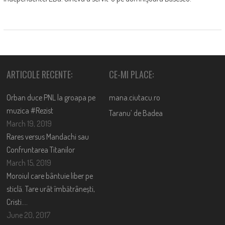
ARTICOLE RECENTE:
CE-MI PLACE:
Orban duce PNL la groapa pe
mana.ciutacu.ro
muzica #Rezist
Taranu’ de Badea
March 19, 2019
Rares versus Mandachi sau
Confruntarea Titanilor
March 15, 2019
Moroiul care bântuie liber pe
sticlă. Tare urât îmbătrânești,
Cristi….
June 20, 2017