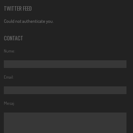
TWITTER FEED
Could not authenticate you.
CONTACT
Nume:
Email:
Mesaj: