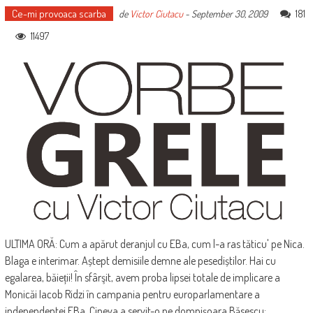
Ce-mi provoaca scarba
181
de
Victor Ciutacu
-
September 30, 2009
11497
ULTIMA ORĂ: Cum a apărut deranjul cu EBa, cum l-a ras tăticu' pe Nica.
Blaga e interimar. Aștept demisiile demne ale pesediștilor. Hai cu
egalarea, băieții! În sfârşit, avem proba lipsei totale de implicare a
Monicăi Iacob Ridzi în campania pentru europarlamentare a
independentei EBa. Cineva a servit-o pe domnişoara Băsescu: