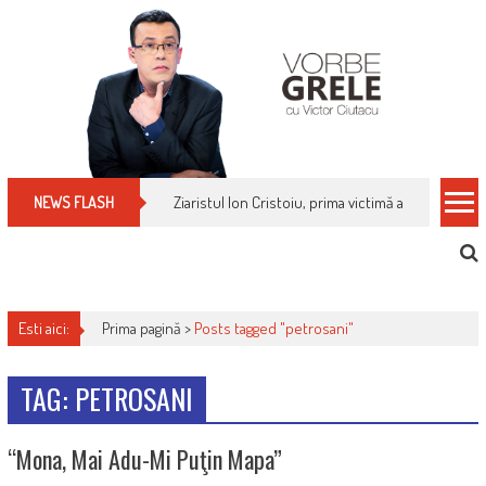
Skip
to
content
Ziaristul Ion Cristoiu, prima victimă a noi cenzuri 
NEWS FLASH
Esti aici:
Prima pagină >
Posts tagged "petrosani"
TAG: PETROSANI
“Mona, Mai Adu-Mi Puţin Mapa”