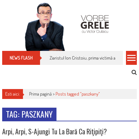
Skip
to
content
Ziaristul Ion Cristoiu, prima victimă a noi cenzuri 
NEWS FLASH
Esti aici:
Prima pagină >
Posts tagged "paszkany"
TAG: PASZKANY
Arpi, Arpi, S-Ajungi Tu La Bară Ca Riţipiţi?