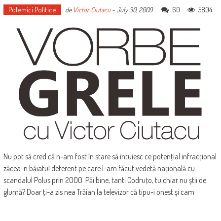
Polemici Politice
60
5804
de
Victor Ciutacu
-
July 30, 2009
Nu pot să cred că n-am fost în stare să intuiesc ce potenţial infracţional
zăcea-n băiatul deferent pe care l-am făcut vedetă naţională cu
scandalul Polus prin 2000. Păi bine, tanti Codruţo, tu chiar nu ştii de
glumă? Doar ţi-a zis nea Trăian la televizor că tipu-i onest şi cam