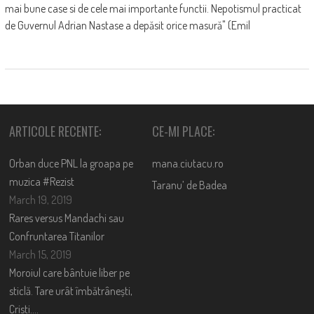
mai bune case si de cele mai importante functii. Nepotismul practicat
de Guvernul Adrian Nastase a depăsit orice masură" (Emil
ARTICOLE RECENTE:
CE-MI PLACE:
Orban duce PNL la groapa pe
mana.ciutacu.ro
muzica #Rezist
Taranu’ de Badea
March 19, 2019
Rares versus Mandachi sau
Confruntarea Titanilor
March 15, 2019
Moroiul care bântuie liber pe
sticlă. Tare urât îmbătrânești,
Cristi….