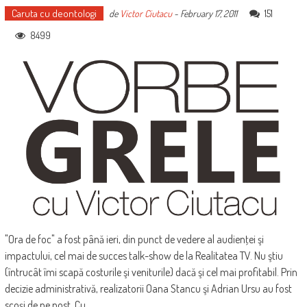
Caruta cu deontologi
151
de
Victor Ciutacu
-
February 17, 2011
8499
"Ora de foc" a fost până ieri, din punct de vedere al audienţei şi
impactului, cel mai de succes talk-show de la Realitatea TV. Nu ştiu
(întrucât îmi scapă costurile şi veniturile) dacă şi cel mai profitabil. Prin
decizie administrativă, realizatorii Oana Stancu şi Adrian Ursu au fost
scoşi de pe post. Cu