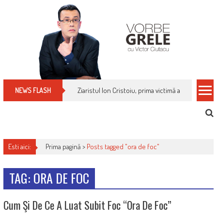
Skip
to
content
Ziaristul Ion Cristoiu, prima victimă a noi cenzuri 
NEWS FLASH
Esti aici:
Prima pagină >
Posts tagged "ora de foc"
TAG: ORA DE FOC
Cum Şi De Ce A Luat Subit Foc “Ora De Foc”