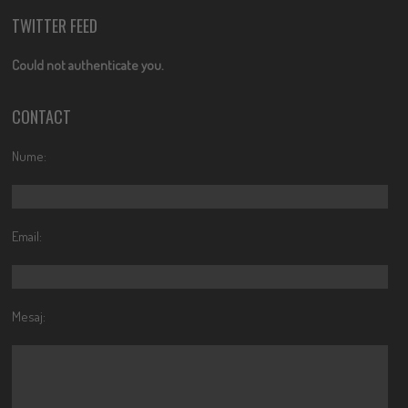
TWITTER FEED
Could not authenticate you.
CONTACT
Nume:
Email:
Mesaj: