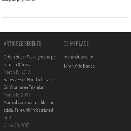
ARTICOLE RECENTE:
CE-MI PLACE:
Orban duce PNL la groapa pe
mana.ciutacu.ro
muzica #Rezist
Taranu’ de Badea
March 19, 2019
Rares versus Mandachi sau
Confruntarea Titanilor
March 15, 2019
Moroiul care bântuie liber pe
sticlă. Tare urât îmbătrânești,
Cristi….
June 20, 2017