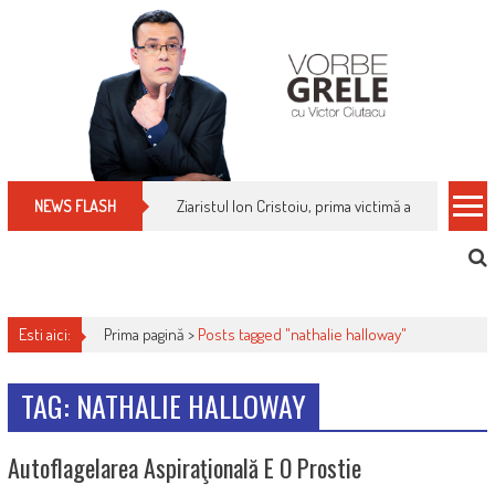
Skip
to
content
Ziaristul Ion Cristoiu, prima victimă a noi cenzuri 
NEWS FLASH
Esti aici:
Prima pagină >
Posts tagged "nathalie halloway"
TAG: NATHALIE HALLOWAY
Autoflagelarea Aspiraţională E O Prostie