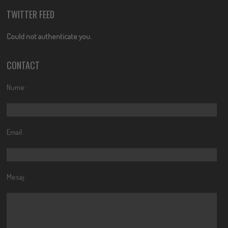
TWITTER FEED
Could not authenticate you.
CONTACT
Nume:
Email:
Mesaj: