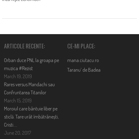
ARTICOLE RECENTE:
CE-MI PLACE:
Orban duce PNL la groapa pe
mana.ciutacu.ro
muzica #Rezist
Taranu’ de Badea
March 19, 2019
Rares versus Mandachi sau
Confruntarea Titanilor
March 15, 2019
Moroiul care bântuie liber pe
sticlă. Tare urât îmbătrânești,
Cristi….
June 20, 2017