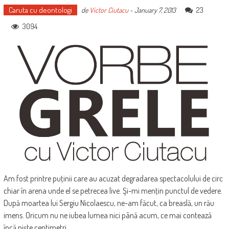
Caruta cu deontologi
23
de
Victor Ciutacu
-
January 7, 2013
3094
Am fost printre puţinii care au acuzat degradarea spectacolului de circ
chiar în arena unde el se petrecea live. Şi-mi menţin punctul de vedere.
După moartea lui Sergiu Nicolaescu, ne-am făcut, ca breaslă, un rău
imens. Oricum nu ne iubea lumea nici până acum, ce mai contează
încă nişte centimetri