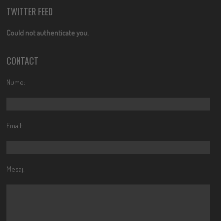
TWITTER FEED
Could not authenticate you.
CONTACT
Nume:
Email:
Mesaj: