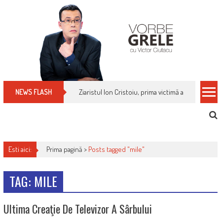
Skip
to
content
Ziaristul Ion Cristoiu, prima victimă a noi cenzuri 
NEWS FLASH
Esti aici:
Prima pagină >
Posts tagged "mile"
TAG: MILE
Ultima Creaţie De Televizor A Sârbului