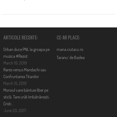
ARTICOLE RECENTE:
CE-MI PLACE:
Orban duce PNL la groapa pe
mana.ciutacu.ro
muzica #Rezist
Taranu’ de Badea
March 19, 2019
Rares versus Mandachi sau
Confruntarea Titanilor
March 15, 2019
Moroiul care bântuie liber pe
sticlă. Tare urât îmbătrânești,
Cristi….
June 20, 2017