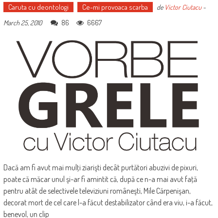
Caruta cu deontologi
Ce-mi provoaca scarba
de
Victor Ciutacu
-
86
6667
March 25, 2010
Dacă am fi avut mai mulţi ziarişti decât purtători abuzivi de pixuri,
poate că măcar unul şi-ar fi amintit că, după ce n-a mai avut faţă
pentru atât de selectivele televiziuni româneşti, Mile Cărpenişan,
decorat mort de cel care l-a făcut destabilizator când era viu, i-a făcut,
benevol, un clip