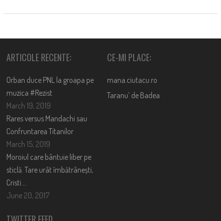
ARTICOLE RECENTE:
CE-MI PLACE:
Orban duce PNL la groapa pe
mana.ciutacu.ro
muzica #Rezist
Taranu’ de Badea
March 19, 2019
Rares versus Mandachi sau
Confruntarea Titanilor
March 15, 2019
Moroiul care bântuie liber pe
sticlă. Tare urât îmbătrânești,
Cristi….
June 20, 2017
TWITTER FEED