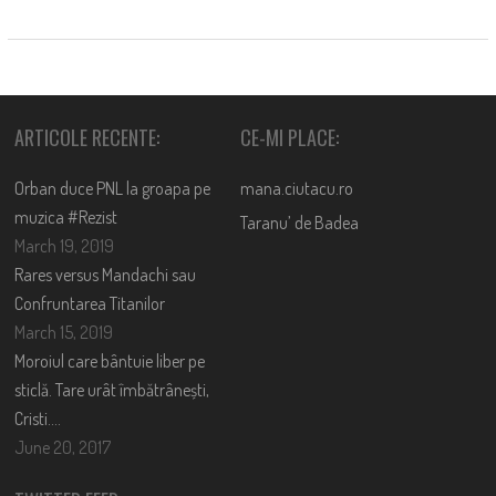
ARTICOLE RECENTE:
CE-MI PLACE:
Orban duce PNL la groapa pe
mana.ciutacu.ro
muzica #Rezist
Taranu’ de Badea
March 19, 2019
Rares versus Mandachi sau
Confruntarea Titanilor
March 15, 2019
Moroiul care bântuie liber pe
sticlă. Tare urât îmbătrânești,
Cristi….
June 20, 2017