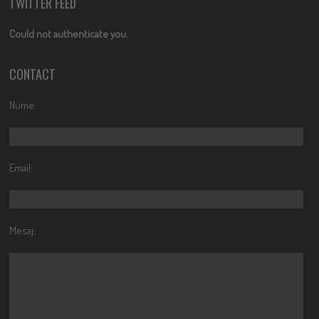
TWITTER FEED
Could not authenticate you.
CONTACT
Nume:
Email:
Mesaj: