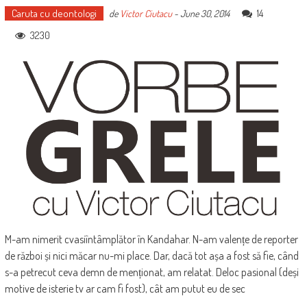
Caruta cu deontologi
14
de
Victor Ciutacu
-
June 30, 2014
3230
M-am nimerit cvasiîntâmplător în Kandahar. N-am valențe de reporter
de război și nici măcar nu-mi place. Dar, dacă tot așa a fost să fie, când
s-a petrecut ceva demn de menționat, am relatat. Deloc pasional (deși
motive de isterie tv ar cam fi fost), cât am putut eu de sec