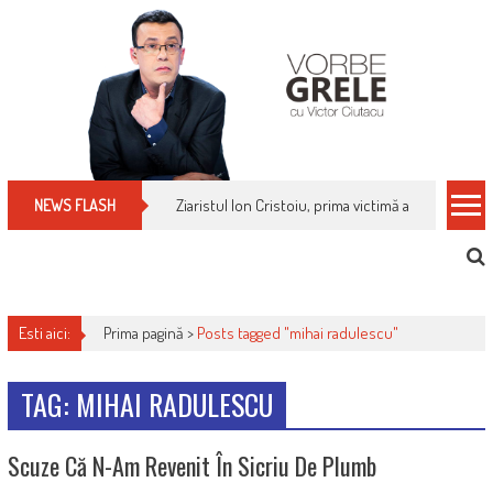
Skip
to
content
Ziaristul Ion Cristoiu, prima victimă a noi cenzuri 
NEWS FLASH
Esti aici:
Prima pagină >
Posts tagged "mihai radulescu"
TAG: MIHAI RADULESCU
Scuze Că N-Am Revenit În Sicriu De Plumb