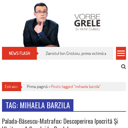
Skip
to
content
Ziaristul Ion Cristoiu, prima victimă a noi cenzuri 
NEWS FLASH
Esti aici:
Prima pagină >
Posts tagged "mihaela barzila"
TAG: MIHAELA BARZILA
Palada-Băsescu-Matrafox: Descoperirea Ipocrită Şi