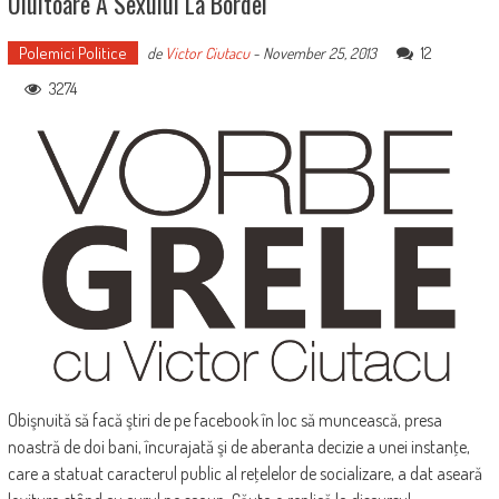
Uluitoare A Sexului La Bordel
Polemici Politice
12
de
Victor Ciutacu
-
November 25, 2013
3274
Obişnuită să facă ştiri de pe facebook în loc să muncească, presa
noastră de doi bani, încurajată şi de aberanta decizie a unei instanţe,
care a statuat caracterul public al reţelelor de socializare, a dat aseară