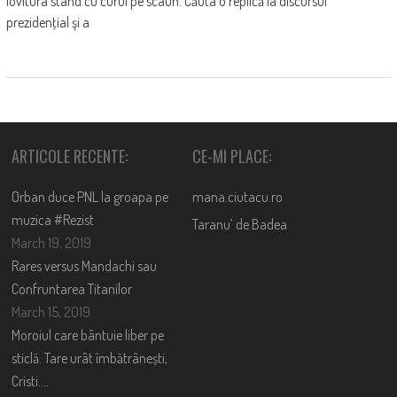
lovitura stând cu curul pe scaun. Căuta o replică la discursul
prezidenţial şi a
ARTICOLE RECENTE:
CE-MI PLACE:
Orban duce PNL la groapa pe
mana.ciutacu.ro
muzica #Rezist
Taranu’ de Badea
March 19, 2019
Rares versus Mandachi sau
Confruntarea Titanilor
March 15, 2019
Moroiul care bântuie liber pe
sticlă. Tare urât îmbătrânești,
Cristi….